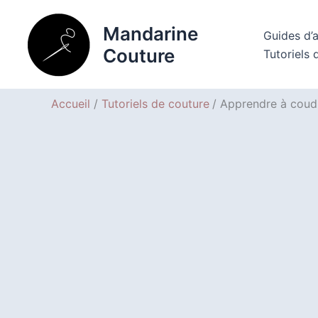
Aller
au
Mandarine
Guides d’
contenu
Couture
Tutoriels 
Accueil
Tutoriels de couture
Apprendre à coudr