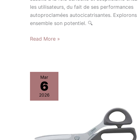
les utilisateurs, du fait de ses performances
autoproclamées autocicatrisantes. Explorons
ensemble son potentiel. 🔍
Read More »
Test
Mar
6
:
ciseaux
2026
KAI
Premium
série
7000
en