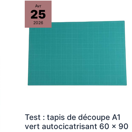
Test
Avr
25
:
tapis
2026
de
découpe
A1
vert
autocicatrisant
60
x
90
cm
Test : tapis de découpe A1
vert autocicatrisant 60 x 90