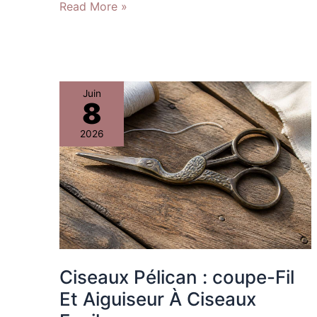
Read More »
Ciseaux
Juin
8
Pélican
:
2026
coupe-
Fil
Et
Aiguiseur
À
Ciseaux
Faciles
Ciseaux Pélican : coupe-Fil
Et Aiguiseur À Ciseaux