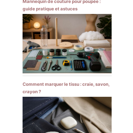
Mannequin de couture pour poupée :
guide pratique et astuces
Comment marquer le tissu : craie, savon,
crayon ?