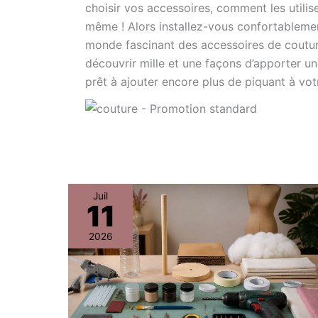
choisir vos accessoires, comment les util
même ! Alors installez-vous confortablemen
monde fascinant des accessoires de coutur
découvrir mille et une façons d’apporter un
prêt à ajouter encore plus de piquant à vot
Mannequin
Juil
11
de
couture
2026
pour
poupée
:
guide