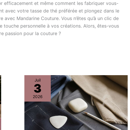
iser efficacement et même comment les fabriquer vous-
t avec votre tasse de thé préférée et plongez dans le
e avec Mandarine Couture. Vous n’êtes qu’à un clic de
e touche personnelle à vos créations. Alors, êtes-vous
re passion pour la couture ?
Comment
Juil
3
marquer
le
2026
tissu
:
craie,
savon,