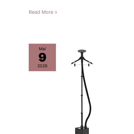
Read More »
Test
Mai
9
SteamOne
Familys
2026
:
défroisseur
vapeur
1900W