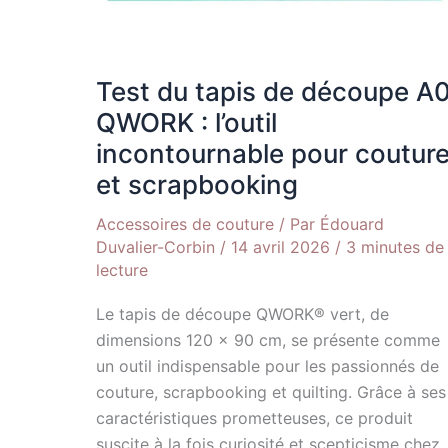
et
scrapbooking
Test du tapis de découpe A
QWORK : l’outil
incontournable pour coutur
et scrapbooking
Accessoires de couture
/ Par
Édouard
Duvalier-Corbin
/
14 avril 2026
/
3 minutes de
lecture
Le tapis de découpe QWORK® vert, de
dimensions 120 x 90 cm, se présente comme
un outil indispensable pour les passionnés de
couture, scrapbooking et quilting. Grâce à ses
caractéristiques prometteuses, ce produit
suscite à la fois curiosité et scepticisme chez