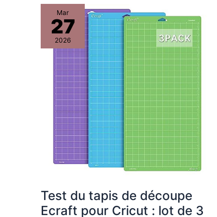
Test
Mar
27
du
tapis
2026
de
découpe
Ecraft
pour
Cricut
:
lot
de
3
pour
artisans
et
Test du tapis de découpe
couturiers
Ecraft pour Cricut : lot de 3