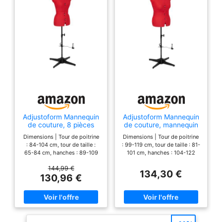
totale: 180 cm | Tour
de taille à la hanche:
20 cm | Largeur des
épaules: 43 cm |
Tour d'Épaule au
mamelon: 30 cm | Si
vous plaît verifier vos
mesures
Adjustoform Mannequin
Adjustoform Mannequin
de couture, 8 pièces
de couture, mannequin
ajustables, (Taille de la
de couture, 8 pièces
Dimensions | Tour de poitrine
Dimensions | Tour de poitrine
robe UE 38 - 46) Petit,
réglables, (Taille de la
: 84-104 cm, tour de taille :
: 99-119 cm, tour de taille : 81-
Rouge Coquelicot
robe UE 44 - 50)
65-84 cm, hanches : 89-109
101 cm, hanches : 104-122
moyen, rouge
cm, hauteur : jusqu'à 193 cm.
cm, hauteur : jusqu'à 193 cm.
coquelicot
144,99 €
Cela équivaut à une robe de
Cela équivaut à une robe de
134,30 €
130,96 €
taille 38-46, mais nous vous
taille 44-50, mais nous vous
recommandons toujours de
recommandons toujours de
mesurer vous-même (et les
mesurer vous-même (et les
mesures seront très
mesures seront très
pratiques) Réglable : le corps
pratiques) Réglable : le corps
en huit parties dispose de 12
en huit parties dispose de 12