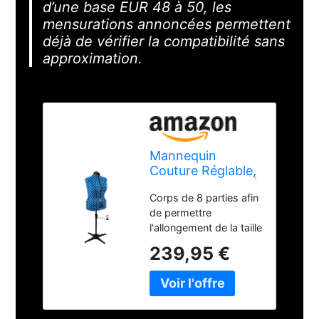
d’une base EUR 48 à 50, les
mensurations annoncées permettent
déjà de vérifier la compatibilité sans
approximation.
Mannequin
Couture Réglable,
Motif à Pois Bleu |
Corps de 8 parties afin
Grande (L) [Taille
de permettre
EUR 48 à 50]
l'allongement de la taille
Fabriqué d'un tissu fort
239,95 €
et léger avec un
revêtement nylon à
dossier en mousse
Épaule grande pour
une meilleure