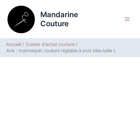
Aller
Rechercher
au
Mandarine
contenu
Couture
Accueil
Guides d'achat couture
Avis : mannequin couture réglable à pois bleu taille L