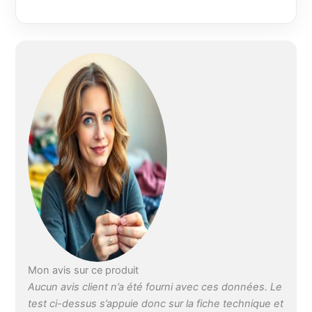
avec pince pour
effectuer votre ourlet
Tour de poitrine: 112-
130 cm | Tour de
taille: 94-112 cm |
Tour de hanches:
117-134 cm |
Longueur du dos:
43-47 cm | Tour du
cou: 38 cm | Hauteur
totale: 180 cm | Tour
de taille à la hanche:
20 cm | Largeur des
épaules: 43 cm |
Tour d'Épaule au
mamelon: 30 cm | Si
vous plaît verifier vos
mesures
Mon avis sur ce produit
Aucun avis client n’a été fourni avec ces données. Le
test ci-dessus s’appuie donc sur la fiche technique et