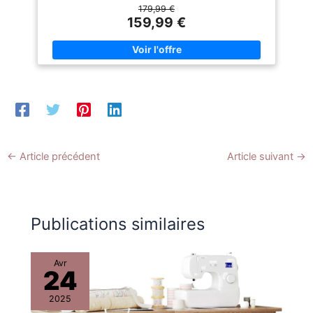
une garantie de deux ans
une garantie de deux ans
179,99 €
allant du 36 au 42 Tour de cou 38 - 43 cm Poitrine 84 - 100
contre les matériaux
contre les matériaux
159,99 €
cm Taille 64 - 80 cm Hanches 85 - 102 cm
défectueux sur tous nos
défectueux sur tous nos
produits
produits
←
Article précédent
Article suivant
→
Publications similaires
Avr
24
2025