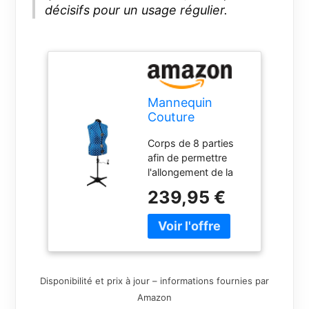
décisifs pour un usage régulier.
Mannequin
Couture
Réglable, Motif à
Corps de 8 parties
Pois Bleu |
afin de permettre
Grande (L)
l'allongement de la
[Taille EUR 48 à
taille Fabriqué d'un
50]
239,95 €
tissu fort et léger
avec un revêtement
nylon à dossier en
mousse Épaule
grande pour une
meilleure suspension
Disponibilité et prix à jour – informations fournies par
des manches
Amazon
Arrondisseur de jupe