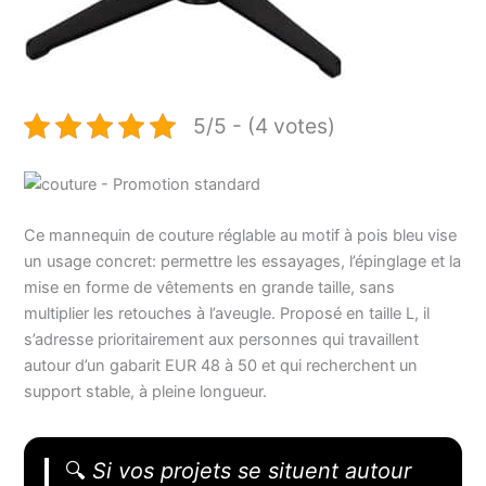
5/5 - (4 votes)
Ce mannequin de couture réglable au motif à pois bleu vise
un usage concret: permettre les essayages, l’épinglage et la
mise en forme de vêtements en grande taille, sans
multiplier les retouches à l’aveugle. Proposé en taille L, il
s’adresse prioritairement aux personnes qui travaillent
autour d’un gabarit EUR 48 à 50 et qui recherchent un
support stable, à pleine longueur.
🔍
Si vos projets se situent autour