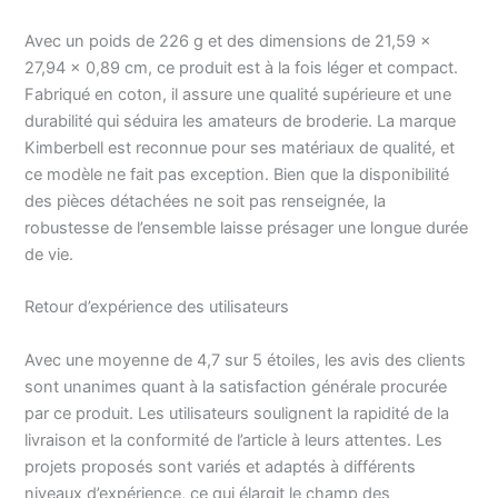
pour les travaux
manuels. À propos de
Avec un poids de 226 g et des dimensions de 21,59 x
nous : chez Kimberbell,
27,94 x 0,89 cm, ce produit est à la fois léger et compact.
notre passion est d'aider
Fabriqué en coton, il assure une qualité supérieure et une
les gens à ressentir la
durabilité qui séduira les amateurs de broderie. La marque
joie de la broderie à la
Kimberbell est reconnue pour ses matériaux de qualité, et
machine. Nous avons
ce modèle ne fait pas exception. Bien que la disponibilité
organisé une variété de
des pièces détachées ne soit pas renseignée, la
projets, y compris des
instructions détaillées en
robustesse de l’ensemble laisse présager une longue durée
couleur pour vous aider
de vie.
à réussir.
Retour d’expérience des utilisateurs
Avec une moyenne de 4,7 sur 5 étoiles, les avis des clients
sont unanimes quant à la satisfaction générale procurée
par ce produit. Les utilisateurs soulignent la rapidité de la
livraison et la conformité de l’article à leurs attentes. Les
projets proposés sont variés et adaptés à différents
niveaux d’expérience, ce qui élargit le champ des