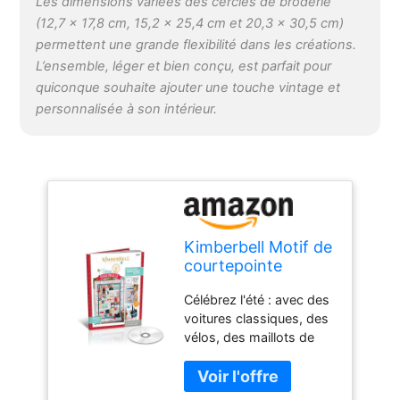
Les dimensions variées des cercles de broderie
manuels. À propos de
(12,7 x 17,8 cm, 15,2 x 25,4 cm et 20,3 x 30,5 cm)
nous : chez Kimberbell,
permettent une grande flexibilité dans les créations.
notre passion est d'aider
L’ensemble, léger et bien conçu, est parfait pour
les gens à ressentir la
quiconque souhaite ajouter une touche vintage et
joie de la broderie à la
machine. Nous avons
personnalisée à son intérieur.
organisé une variété de
projets, y compris des
instructions détaillées en
couleur pour vous aider
à réussir.
Kimberbell Motif de
courtepointe
vintage Boardwalk
Célébrez l'été : avec des
– Design vintage de
voitures classiques, des
machine à broder
vélos, des maillots de
CD et livre, tailles
bain de style années 50
des cercles de
et plus encore, « Vintage
broderie : 12,7 x
Boardwalk » vous
17,8 cm, 15,2 x 25,4