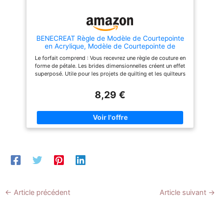
housse de canapé et
des patchs, des sacs à
à réussir.
couverture pour animaux. Elle
cosmétiques, des nappes, des
est parfaite pour les lits,
tabliers, des taie d'oreiller et
canapés, chambres et salons.
d'autres objets artisanaux;
Elle convient toute l'année. Au
Ces tissus en coton sont de
BENECREAT Règle de Modèle de Courtepointe
printemps, en automne et en
jolis accessoires pour la
en Acrylique, Modèle de Courtepointe de
hiver, elle peut être associée à
couture, la courtepointe,
Plaque de Dresde, Fournitures de Courtepointe
Le forfait comprend : Vous recevrez une règle de couture en
une couette en duvet pour
l'emballage, l'artisanat, etc.,
en Forme de Pétale pour les Motifs de Coupe,
forme de pétale. Les brides dimensionnelles créent un effet
plus de chaleur et de confort ;
répondant à vos différents
Couture
superposé. Utile pour les projets de quilting et les quilteurs
en été, elle peut être utilisée
besoins Informations sur la
Modèle de plaque de Dresde : Cette courtepointe classique
seule pour sa légèreté et sa
taille: chaque morceau de
est composée de blocs avec du tissu appliqué ou composé
8,29 €
respirabilité Motif Exquis: Le
tissu en coton est
d'une série de « pétales » rayonnants avec des côtés plats..
couvre-lit confortable de
prédécoupé, d'une taille d'env.
Ils rayonnent depuis un cercle central Matériau acrylique :
DUJUIKE bénéficie d'un
19,5 x 15,7 pouces/ 50 x 40
Destiné à simplifier les projets de quilting, ce gabarit de
procédé de gaufrage unique et
cm; Vous pouvez utiliser des
découpe amusant et facile à utiliser est fabriqué en
de haute qualité pour une
ciseaux ou des outils de
acrylique durable. Il glisse facilement sur les motifs et offre
durabilité accrue. Son délicat
couture pour couper ces
une prise stable sur les carrés de tissu. Référence de taille :
motif de tournesol rond est
tissus à la forme ou à la taille
Le gabarit de quilting en acrylique d'environ 117 mm de
saisissant et apporte une
que vous souhaitez, facile à
large, Longueur 254mm, épaisseur de 4mm, Trou: 5mm.
touche d'élégance à votre
utiliser
Veuillez vous référer à l'image pour la taille détaillée
chambre ou à votre salon,
Applications étendues : Parfait pour les courtepointes faites
créant une atmosphère
à la main, composants de patchwork, fabrication de
chaleureuse tout en
couverture, appliques, et projets de couture
protégeant efficacement votre
←
Article précédent
Article suivant
→
literie de la poussière. C'est
également un cadeau idéal
pour les fêtes et le choix idéal
pour une nuit de sommeil