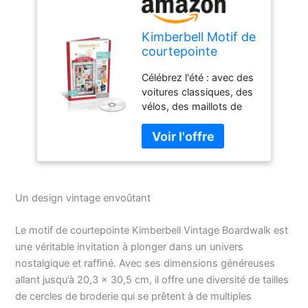
Kimberbell Motif de
courtepointe
vintage Boardwalk
Célébrez l'été : avec des
– Design vintage de
voitures classiques, des
machine à broder
vélos, des maillots de
CD et livre, tailles
bain de style années 50
des cercles de
et plus encore, « Vintage
broderie : 12,7 x
Boardwalk » vous
17,8 cm, 15,2 x 25,4
transporte dans un
cm et 20,3 x 30,5
endroit où le temps
cm, taille terminée
ralentit, vous invitant à
Un design vintage envoûtant
savourer la beauté de la
vie. Projets : plongez
Le motif de courtepointe Kimberbell Vintage Boardwalk est
dans un monde de
une véritable invitation à plonger dans un univers
créativité avec la couette
nostalgique et raffiné. Avec ses dimensions généreuses
« Vintage Boardwalk » «
Oh Happy Day ». Tenture
allant jusqu’à 20,3 x 30,5 cm, il offre une diversité de tailles
murale, fourre-tout en
de cercles de broderie qui se prêtent à de multiples