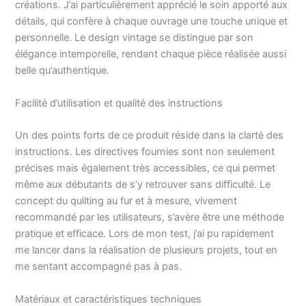
jean « Beach Days Travel
créations. J’ai particulièrement apprécié le soin apporté aux
» et couverture « Time to
détails, qui confère à chaque ouvrage une touche unique et
Coast ». Livre de motifs
personnelle. Le design vintage se distingue par son
de broderie : le kit de
élégance intemporelle, rendant chaque pièce réalisée aussi
broderie comprend des
belle qu’authentique.
instructions étape par
étape, des notes de
motif, des instructions
Facilité d’utilisation et qualité des instructions
de cerclage, des options
de matelassage et un CD
Un des points forts de ce produit réside dans la clarté des
avec fichiers de broderie
instructions. Les directives fournies sont non seulement
+ SVG et instructions
précises mais également très accessibles, ce qui permet
(français non garanti).
même aux débutants de s’y retrouver sans difficulté. Le
Formats de fichiers - Les
concept du quilting au fur et à mesure, vivement
formats incluent ART,
DST, EXP, HUS, JEF,
recommandé par les utilisateurs, s’avère être une méthode
PES, VIP, VP3 et XXX. En
pratique et efficace. Lors de mon test, j’ai pu rapidement
outre, il comprend des
me lancer dans la réalisation de plusieurs projets, tout en
fichiers SVG pour la
me sentant accompagné pas à pas.
découpe électronique,
élargissant vos
Matériaux et caractéristiques techniques
possibilités créatives