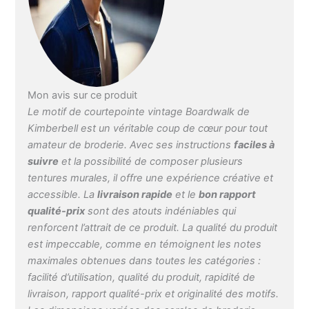
» et couverture « Time to
Coast ». Livre de motifs
de broderie : le kit de
broderie comprend des
instructions étape par
étape, des notes de
motif, des instructions
Mon avis sur ce produit
de cerclage, des options
Le motif de courtepointe vintage Boardwalk de
de matelassage et un CD
Kimberbell est un véritable coup de cœur pour tout
avec fichiers de broderie
amateur de broderie. Avec ses instructions
faciles à
+ SVG et instructions
(français non garanti).
suivre
et la possibilité de composer plusieurs
Formats de fichiers - Les
tentures murales, il offre une expérience créative et
formats incluent ART,
accessible. La
livraison rapide
et le
bon rapport
DST, EXP, HUS, JEF,
qualité-prix
sont des atouts indéniables qui
PES, VIP, VP3 et XXX. En
renforcent l’attrait de ce produit. La qualité du produit
outre, il comprend des
est impeccable, comme en témoignent les notes
fichiers SVG pour la
maximales obtenues dans toutes les catégories :
découpe électronique,
élargissant vos
facilité d’utilisation, qualité du produit, rapidité de
possibilités créatives
livraison, rapport qualité-prix et originalité des motifs.
pour les travaux