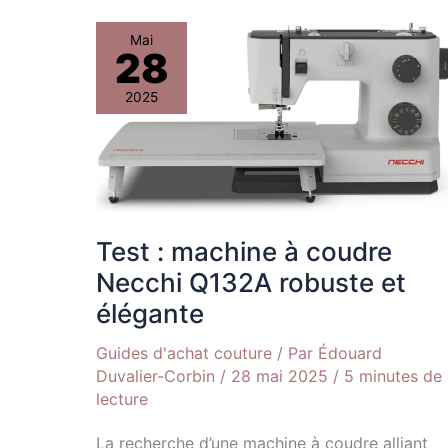
Test
Mai
28
:
machine
2025
à
coudre
Necchi
Q132A
robuste
et
Test : machine à coudre
élégante
Necchi Q132A robuste et
élégante
Guides d'achat couture
/ Par
Édouard
Duvalier-Corbin
/
28 mai 2025
/
5 minutes de
lecture
La recherche d’une machine à coudre alliant