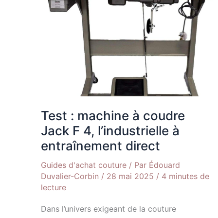
4,
l’industrielle
à
entraînement
direct
Test : machine à coudre
Jack F 4, l’industrielle à
entraînement direct
Guides d'achat couture
/ Par
Édouard
Duvalier-Corbin
/
28 mai 2025
/
4 minutes de
lecture
Dans l’univers exigeant de la couture