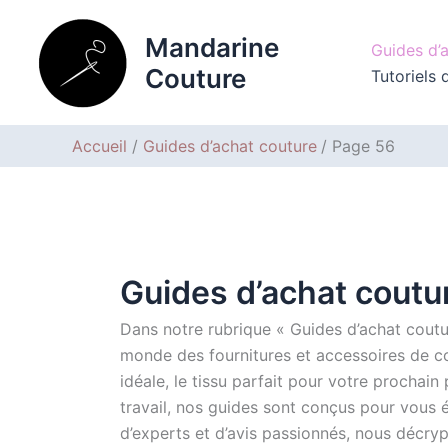
Aller
au
Mandarine
Guides d’
contenu
Couture
Tutoriels 
Accueil
Guides d’achat couture
Page 56
Guides d’achat coutu
Dans notre rubrique « Guides d’achat coutu
monde des fournitures et accessoires de c
idéale, le tissu parfait pour votre prochain 
travail, nos guides sont conçus pour vous 
d’experts et d’avis passionnés, nous décry