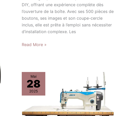
DIY, offrant une expérience complète dès
l’ouverture de la boîte. Avec ses 500 pièces de
boutons, ses images et son coupe-cercle
inclus, elle est prête à l’emploi sans nécessiter
d’installation complexe. Les
Read More »
Test
Mai
28
:
machine
2025
à
coudre
Jack
F