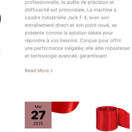
professionnelle, la quête de précision et
d’efficacité est primordiale. La machine à
coudre industrielle Jack F 4, avec son
entraînement direct et son point noué, se
présente comme la solution idéale pour
répondre à vos besoins. Conçue pour offrir
une performance inégalée, elle allie robustesse
et technologie avancée, garantissant
Read More »
Test
Mai
27
des
ciseaux
2025
géants