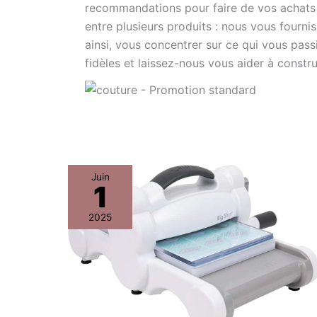
recommandations pour faire de vos achats u
entre plusieurs produits : nous vous fournis
ainsi, vous concentrer sur ce qui vous pass
fidèles et laissez-nous vous aider à constru
Test
Juin
1
de
la
2025
machine
Big
Shot
version
britannique