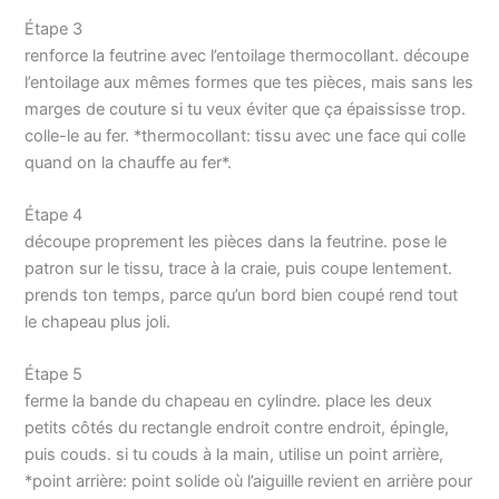
Autonettoyage et longue
Étape 3
durée de vie : La fonction
renforce la feutrine avec l’entoilage thermocollant. découpe
autonettoyante empêche
l’accumulation de
l’entoilage aux mêmes formes que tes pièces, mais sans les
calcaire et garantit des
marges de couture si tu veux éviter que ça épaississe trop.
performances fiables et
colle-le au fer. *thermocollant: tissu avec une face qui colle
durables
quand on la chauffe au fer*.
Étape 4
découpe proprement les pièces dans la feutrine. pose le
patron sur le tissu, trace à la craie, puis coupe lentement.
prends ton temps, parce qu’un bord bien coupé rend tout
le chapeau plus joli.
Étape 5
ferme la bande du chapeau en cylindre. place les deux
petits côtés du rectangle endroit contre endroit, épingle,
puis couds. si tu couds à la main, utilise un point arrière,
*point arrière: point solide où l’aiguille revient en arrière pour