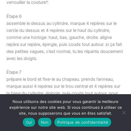
verrouiller la couture*.
Étape 6
assemble le dessus au cylindre. marque 4 repères sur le
cercle du dessus et 4 repères sur le haut du cylindre,
comme une horloge: haut, bas, gauche, droite. aligne
repère sur repère, épingle, puis couds tout autour. si ça fait
des petites vagues, c’est normal, tu les répartis doucement
avec les doigts.
Étape 7
prépare le bord et fixe-le au chapeau. prends l’anneau,
marque aussi 4 repères sur le trou central et 4 repères sur
la base du cylindre. épingle, puis couds tout autour. pour
une couture propre, avance lentement, et garde la même
Nous utilisons des cookies pour vous garantir la meilleure
distance du bord.
expérience sur notre site web. Si vous continuez à utiliser ce
site, nous supposerons que vous en êtes satisfait.
Étape 8
Oui
Non
Politique de confidentialité
fais une finition intérieure confortable. colle ou couds le