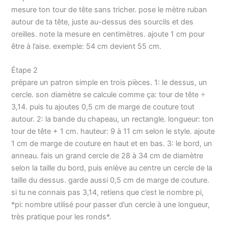
SYSTÈME ANTI-
travail de couture et
pour éliminer facilement
mesure ton tour de tête sans tricher. pose le mètre ruban
GOUTTE POUR UN
créatif sera réalisé
les plis tenaces Semelle
autour de ta tête, juste au-dessus des sourcils et des
REPASSAGE PROPRE -
simplement et
en céramique lisse : La
oreilles. note la mesure en centimètres. ajoute 1 cm pour
Empêche les gouttes
rapidement [BRAS
semelle en céramique
d’eau de tacher vos
être à l’aise. exemple: 54 cm devient 55 cm.
LIBRE] Cette
assure une glisse sans
vêtements; repassez en
caractéristique permet
effort et une répartition
toute confiance, même à
Étape 2
de réaliser les coutures
uniforme de la chaleur
basse température sans
prépare un patron simple en trois pièces. 1: le dessus, un
tubulaires en suivant le
pour des résultats
craindre les fuites.
contour de tout type de
impeccables sur tous les
cercle. son diamètre se calcule comme ça: tour de tête ÷
DESIGN COMPACT :
vêtement, comme les
tissus Température
3,14. puis tu ajoutes 0,5 cm de marge de couture tout
équipé d'une poignée
jambes des pantalons,
réglable et grand
autour. 2: la bande du chapeau, un rectangle. longueur: ton
ergonomique, d'un grand
les poignets, les gants et
réservoir : Réglage de
réservoir de 300ml pour
tour de tête + 1 cm. hauteur: 9 à 11 cm selon le style. ajoute
plus encore
température en continu
un usage simple au
1 cm de marge de couture en haut et en bas. 3: le bord, un
avec réservoir d’eau de
quotidien.
anneau. fais un grand cercle de 28 à 34 cm de diamètre
210 ml, permettant de
selon la taille du bord, puis enlève au centre un cercle de la
repasser une charge
complète sans
taille du dessus. garde aussi 0,5 cm de marge de couture.
remplissage fréquent,
si tu ne connais pas 3,14, retiens que c’est le nombre pi,
avec fonction vapeur
*pi: nombre utilisé pour passer d’un cercle à une longueur,
verticale pour les
très pratique pour les ronds*.
vêtements délicats