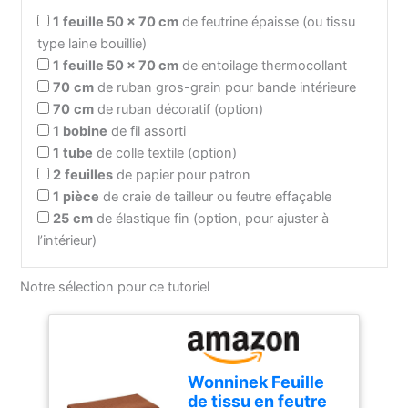
1
feuille 50 x 70 cm
de feutrine épaisse (ou tissu
type laine bouillie)
1
feuille 50 x 70 cm
de entoilage thermocollant
70
cm
de ruban gros-grain pour bande intérieure
70
cm
de ruban décoratif (option)
1
bobine
de fil assorti
1
tube
de colle textile (option)
2
feuilles
de papier pour patron
1
pièce
de craie de tailleur ou feutre effaçable
25
cm
de élastique fin (option, pour ajuster à
l’intérieur)
Notre sélection pour ce tutoriel
Wonninek Feuille
de tissu en feutre