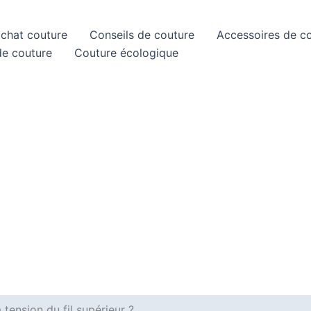
achat couture
Conseils de couture
Accessoires de c
de couture
Couture écologique
tension du fil supérieur ?