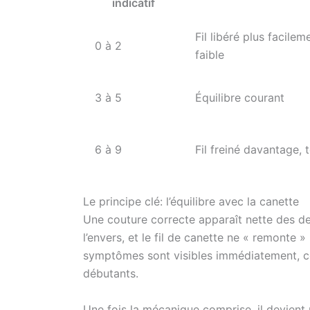
indicatif
Fil libéré plus facilem
0 à 2
faible
3 à 5
Équilibre courant
6 à 9
Fil freiné davantage, 
Le principe clé: l’équilibre avec la canette
Une couture correcte apparaît nette des deu
l’envers, et le fil de canette ne « remonte »
symptômes sont visibles immédiatement, ce
débutants.
Une fois la mécanique comprise, il devient 