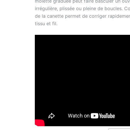
molette graduée peut faire basculer un ouv
irrégulière, plissée ou pleine de boucles. C
de la canette permet de corriger rapidemen
tissu et fil.