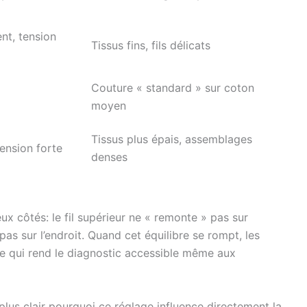
ent, tension
Tissus fins, fils délicats
Couture « standard » sur coton
moyen
Tissus plus épais, assemblages
tension forte
denses
x côtés: le fil supérieur ne « remonte » pas sur
 pas sur l’endroit. Quand cet équilibre se rompt, les
 qui rend le diagnostic accessible même aux
plus clair pourquoi ce réglage influence directement la