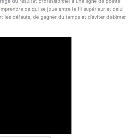
rage du résultat professionnel à une ligne de points
omprendre ce qui se joue entre le fil supérieur et celui
t les défauts, de gagner du temps et d’éviter d’abîmer