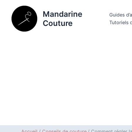
Aller
au
Mandarine
Guides d’
contenu
Couture
Tutoriels 
Accueil
Conseils de couture
Comment régler la 