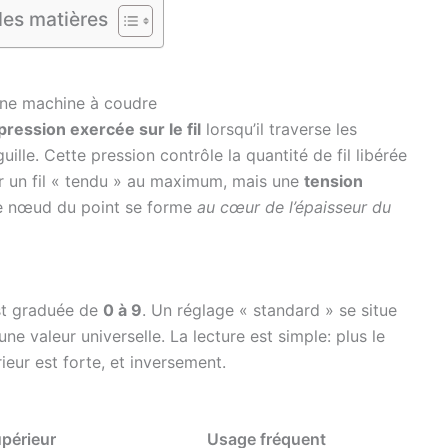
des matières
 une machine à coudre
pression exercée sur le fil
lorsqu’il traverse les
guille. Cette pression contrôle la quantité de fil libérée
nir un fil « tendu » au maximum, mais une
tension
 le nœud du point se forme
au cœur de l’épaisseur du
st graduée de
0 à 9
. Un réglage « standard » se situe
’une valeur universelle. La lecture est simple: plus le
rieur est forte, et inversement.
supérieur
Usage fréquent