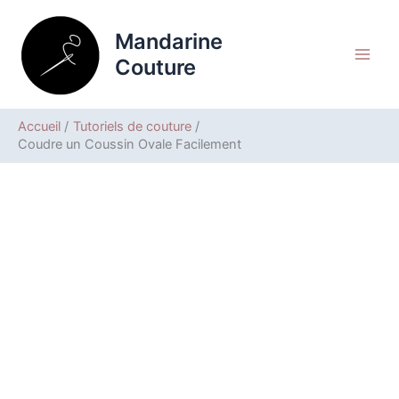
Aller
Rechercher
au
Mandarine
contenu
Couture
Accueil
Tutoriels de couture
Coudre un Coussin Ovale Facilement