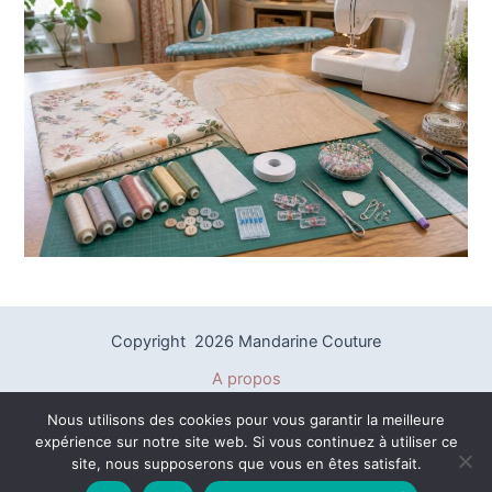
Copyright 2026 Mandarine Couture
A propos
Politique de confidentialité
Nous utilisons des cookies pour vous garantir la meilleure
Mentions légales
expérience sur notre site web. Si vous continuez à utiliser ce
Plan du site
site, nous supposerons que vous en êtes satisfait.
Contact