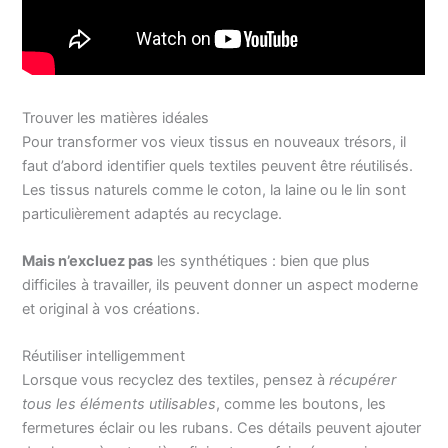
Trouver les matières idéales
Pour transformer vos vieux tissus en nouveaux trésors, il
faut d’abord identifier quels textiles peuvent être réutilisés.
Les tissus naturels comme le coton, la laine ou le lin sont
particulièrement adaptés au recyclage.
Mais n’excluez pas
les synthétiques : bien que plus
difficiles à travailler, ils peuvent donner un aspect moderne
et original à vos créations.
Réutiliser intelligemment
Lorsque vous recyclez des textiles, pensez à
récupérer
tous les éléments utilisables
, comme les boutons, les
fermetures éclair ou les rubans. Ces détails peuvent ajouter