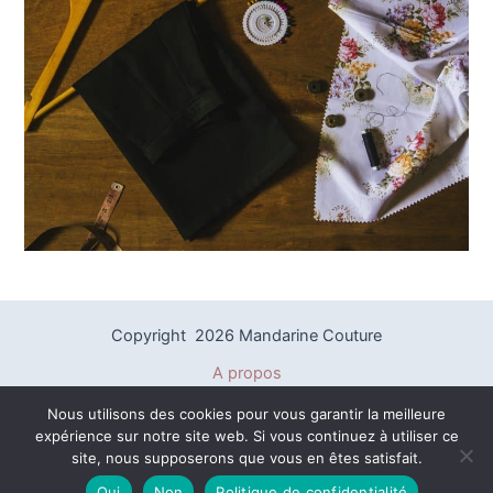
Copyright 2026 Mandarine Couture
A propos
Politique de confidentialité
Nous utilisons des cookies pour vous garantir la meilleure
Mentions légales
expérience sur notre site web. Si vous continuez à utiliser ce
Plan du site
site, nous supposerons que vous en êtes satisfait.
Contact
Oui
Non
Politique de confidentialité