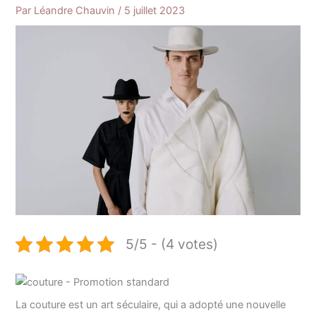
Par
Léandre Chauvin
/
5 juillet 2023
5/5 - (4 votes)
La couture est un art séculaire, qui a adopté une nouvelle