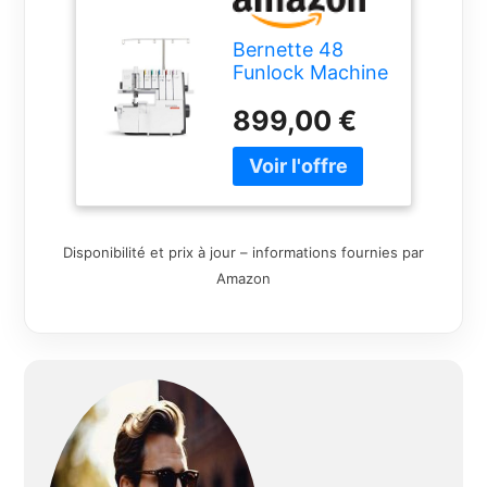
Bernette 48
Funlock Machine
combinée à un
899,00 €
prix avantageux
Surjeteuse
Coverstich
machine avec
grande Étendue
des services et
Disponibilité et prix à jour – informations fournies par
plus convaincant
Point qualité
Amazon