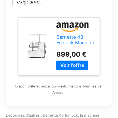
exigeante.
Bernette 48
Funlock Machine
combinée à un
899,00 €
prix avantageux
Surjeteuse
Coverstich
machine avec
grande Étendue
des services et
Disponibilité et prix à jour – informations fournies par
plus convaincant
Point qualité
Amazon
Découvrez d’autres : bernette 48 funlock, la machine