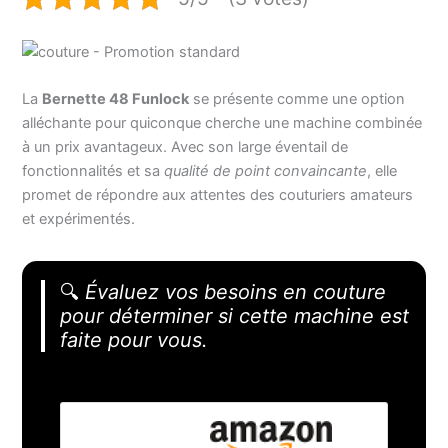
La
Bernette 48 Funlock
se présente comme une option
alléchante pour quiconque cherche une machine combinée
à un prix avantageux. Avec son large éventail de
fonctionnalités et sa
qualité de point convaincante
, elle
promet de répondre aux attentes des couturiers amateurs
et expérimentés.
🔍
Évaluez vos besoins en couture
pour déterminer si cette machine est
faite pour vous.