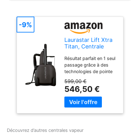
-9%
Laurastar Lift Xtra
Titan, Centrale
Vapeur 3-en-1
Résultat parfait en 1 seul
passage grâce à des
technologies de pointe
exclusives Polyvalent :
599,00 €
pour repasser sur une
546,50 €
table ou défroisser
directement sur le cintre
Respect des matières et
des couleurs grâce à la
vapeur DMS de
Laurastar Prévention des
Découvrez d’autres centrales vapeur
faux-plis grâce à la
semelle 3D du fer