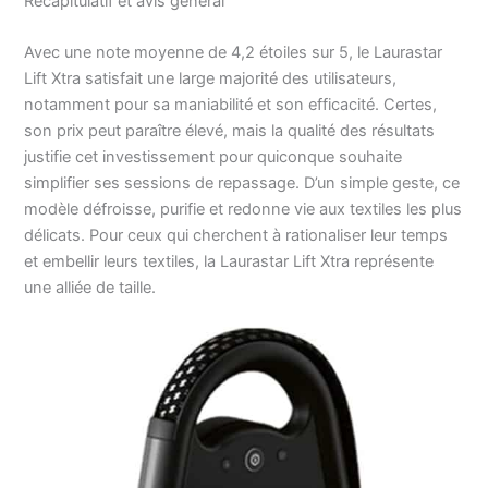
Récapitulatif et avis général
Avec une note moyenne de 4,2 étoiles sur 5, le Laurastar
Lift Xtra satisfait une large majorité des utilisateurs,
notamment pour sa maniabilité et son efficacité. Certes,
son prix peut paraître élevé, mais la qualité des résultats
justifie cet investissement pour quiconque souhaite
simplifier ses sessions de repassage. D’un simple geste, ce
modèle défroisse, purifie et redonne vie aux textiles les plus
délicats. Pour ceux qui cherchent à rationaliser leur temps
et embellir leurs textiles, la Laurastar Lift Xtra représente
une alliée de taille.