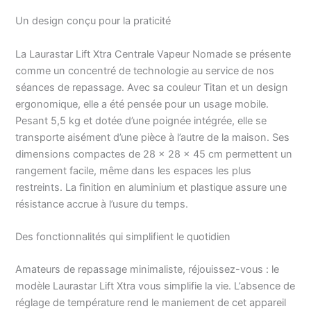
Laurastar Prévention des
Un design conçu pour la praticité
faux-plis grâce à la
semelle 3D du fer
professionnel
La Laurastar Lift Xtra Centrale Vapeur Nomade se présente
Désinfection des textiles
comme un concentré de technologie au service de nos
grâce à la vapeur DMS
séances de repassage. Avec sa couleur Titan et un design
qui élimine 99.99% des
ergonomique, elle a été pensée pour un usage mobile.
bactéries, virus et 100%
Pesant 5,5 kg et dotée d’une poignée intégrée, elle se
des acariens Dosage
transporte aisément d’une pièce à l’autre de la maison. Ses
parfait de la vapeur
grâce à la fonction Pulse
dimensions compactes de 28 x 28 x 45 cm permettent un
Steam Plus besoin de
rangement facile, même dans les espaces les plus
régler la température
restreints. La finition en aluminium et plastique assure une
Facile à ranger, facile à
résistance accrue à l’usure du temps.
déplacer et prêt en 3
minutes
Des fonctionnalités qui simplifient le quotidien
Amateurs de repassage minimaliste, réjouissez-vous : le
modèle Laurastar Lift Xtra vous simplifie la vie. L’absence de
réglage de température rend le maniement de cet appareil