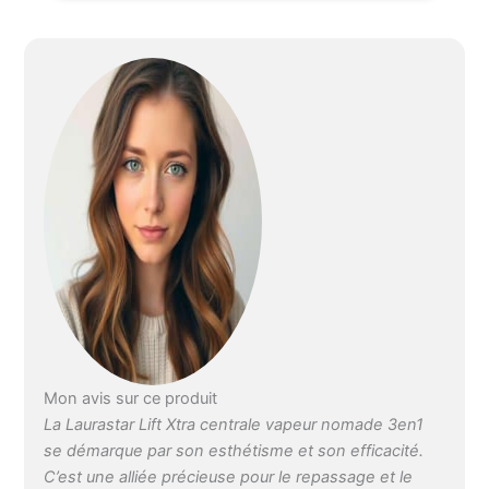
vapeur DMS de
Laurastar Prévention des
faux-plis grâce à la
semelle 3D du fer
professionnel
Désinfection des textiles
grâce à la vapeur DMS
qui élimine 99.99% des
bactéries, virus et 100%
des acariens Dosage
parfait de la vapeur
grâce à la fonction Pulse
Steam Plus besoin de
régler la température
Facile à ranger, facile à
déplacer et prêt en 3
minutes
Mon avis sur ce produit
La Laurastar Lift Xtra centrale vapeur nomade 3en1
se démarque par son esthétisme et son efficacité.
C’est une alliée précieuse pour le repassage et le