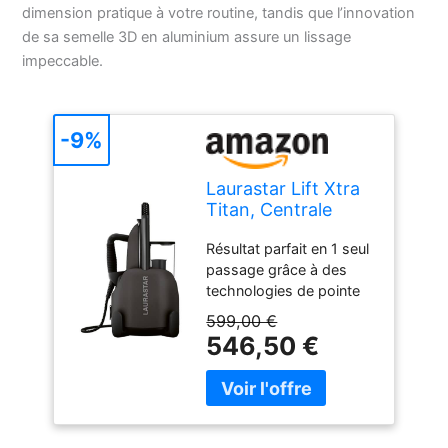
dimension pratique à votre routine, tandis que l’innovation
de sa semelle 3D en aluminium assure un lissage
impeccable.
-9%
Laurastar Lift Xtra
Titan, Centrale
Vapeur 3-en-1
Résultat parfait en 1 seul
passage grâce à des
technologies de pointe
exclusives Polyvalent :
599,00 €
pour repasser sur une
546,50 €
table ou défroisser
directement sur le cintre
Respect des matières et
des couleurs grâce à la
vapeur DMS de