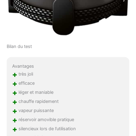
Bilan du test
Avantages
+
très joli
+
efficace
+
léger et maniable
+
chauffe rapidement
+
vapeur puissante
+
réservoir amovible pratique
+
silencieux lors de l’utilisation