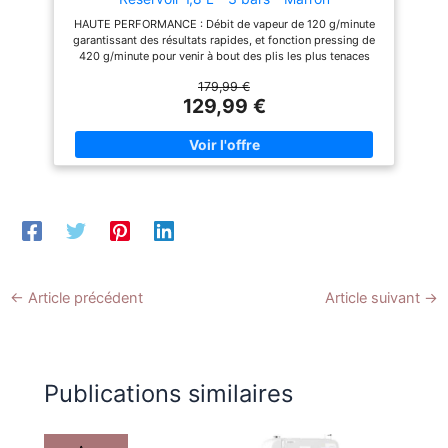
à la grande ouverture de
à la grande ouverture de
HAUTE PERFORMANCE : Débit de vapeur de 120 g/minute
remplissage. SÉCURITÉ AVEC
remplissage. SÉCURITÉ AVEC
garantissant des résultats rapides, et fonction pressing de
VERROU DE TRANSPORT :
VERROU DE TRANSPORT :
420 g/minute pour venir à bout des plis les plus tenaces
Grâce au verrouillage du fer,
Grâce au verrouillage du fer,
ENTRETIEN FACILE ET PERFORMANCES DURABLES : Le
vous pouvez transporter
vous pouvez transporter
179,99 €
collecteur de calcaire amovible permet de garder votre
facilement votre centrale
facilement votre centrale
129,99 €
appareil en parfait état, pour des performances de vapeur
vapeur partout en toute
vapeur partout en toute
durables et un entretien sans effort GLISSE OPTIMALE :
sécurité.
sécurité.
Centrale vapeur avec semelle Durilium AirGlide qui offre la
glisse la plus fluide de Calor avec 33% de glisse en plus
(test externe de revêtement 2016) RESERVOIR D’EAU XL : le
grand réservoir d'eau de 1,8 L permet un repassage plus
facile avec une grande autonomie FABRICATION FRANÇAISE
: conception et fabrication 100% française selon des critères
de qualité stricts et un savoir-faire d’exception
←
Article précédent
Article suivant
→
Publications similaires