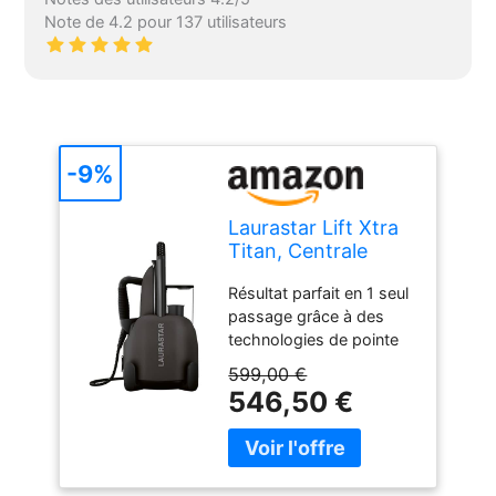
Note de 4.2 pour 137 utilisateurs
-9%
Laurastar Lift Xtra
Titan, Centrale
Vapeur 3-en-1
Résultat parfait en 1 seul
passage grâce à des
technologies de pointe
exclusives Polyvalent :
599,00 €
pour repasser sur une
546,50 €
table ou défroisser
directement sur le cintre
Respect des matières et
des couleurs grâce à la