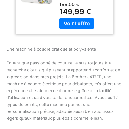
compacte, pratique et
différents, Couture
199,00 €
maniable. Idéale pour les
automatique, points
149,99 €
débutants et les
utiles, élastiques et
passionnés de couture
décoratifs,
[SUPER COMPLETE] 17
Multifonction
points, Couture en
marche arrière, 6
différents Points droits,
Une machine à coudre pratique et polyvalente
points stretch,
boutonnière en 4 étapes,
réglage de la
En tant que passionné de couture, je suis toujours à la
boutonnière, gestion de
recherche d’outils qui puissent m’apporter du confort et de
la position de l’aiguille,
la précision dans mes projets. La Brother JX17FE, une
point zigzag et réglage
machine à coudre électrique pour débutants, m’a offert une
de la tension du fil
expérience utilisateur exceptionnelle grâce à sa facilité
[SPECIALE TISSUS
d’utilisation et sa diversité de fonctionnalités. Avec ses 17
EPAIS] Equipée de
double levée du pied de
types de points, cette machine permet une
biche, plaque en métal,
personnalisation précise, adaptée aussi bien aux tissus
robuste crochet rotatif,
légers qu’aux matériaux plus épais comme le jean.
moteur puissant, 6 rangs
de griffes de transport et