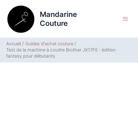
Aller
Rechercher
au
Mandarine
contenu
Couture
Accueil
Guides d'achat couture
Test de la machine à coudre Brother JX17FE : édition
fantasy pour débutants