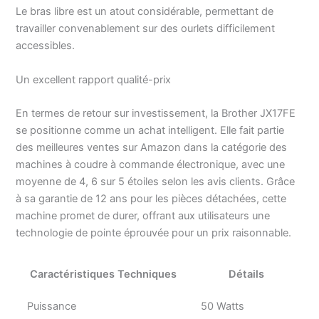
créatif sera réalisé
Le bras libre est un atout considérable, permettant de
simplement et
travailler convenablement sur des ourlets difficilement
rapidement [BRAS
accessibles.
LIBRE] Cette
caractéristique permet
Un excellent rapport qualité-prix
de réaliser les coutures
tubulaires en suivant le
En termes de retour sur investissement, la Brother JX17FE
contour de tout type de
vêtement, comme les
se positionne comme un achat intelligent. Elle fait partie
jambes des pantalons,
des meilleures ventes sur Amazon dans la catégorie des
les poignets, les gants et
machines à coudre à commande électronique, avec une
plus encore
moyenne de 4, 6 sur 5 étoiles selon les avis clients. Grâce
à sa garantie de 12 ans pour les pièces détachées, cette
machine promet de durer, offrant aux utilisateurs une
technologie de pointe éprouvée pour un prix raisonnable.
Caractéristiques Techniques
Détails
Puissance
50 Watts