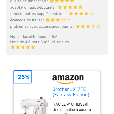
qualité de fabrication :
adaptation aux débutants :
fonctionnalités supplémentaires :
éclairage de travail :
problèmes avec accessoires fournis :
Notes des utilisateurs 4.6/5
Note de 4.6 pour 6065 utilisateurs
-25%
Brother JX17FE
(Fantasy Edition)
Machine à Coudre
[FACILE A’ UTILISER]
électrique pour
Une machine à coudre
Débutants,