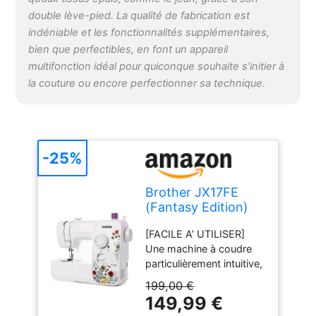
travail de couture et
double lève-pied. La qualité de fabrication est
créatif sera réalisé
indéniable et les fonctionnalités supplémentaires,
simplement et
bien que perfectibles, en font un appareil
rapidement [BRAS
multifonction idéal pour quiconque souhaite s’initier à
LIBRE] Cette
caractéristique permet
la couture ou encore perfectionner sa technique.
de réaliser les coutures
tubulaires en suivant le
contour de tout type de
vêtement, comme les
-25%
jambes des pantalons,
les poignets, les gants et
plus encore
Brother JX17FE
(Fantasy Edition)
Machine à Coudre
[FACILE A’ UTILISER]
électrique pour
Une machine à coudre
Débutants,
particulièrement intuitive,
Portable, 17 Points
compacte, pratique et
différents, Couture
199,00 €
maniable. Idéale pour les
automatique, points
149,99 €
débutants et les
utiles, élastiques et