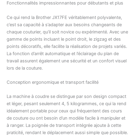
Fonctionnalités impressionnantes pour débutants et plus
pratique plan de travail
éclairé à Led toutes ces
Ce qui rend la Brother JX17FE véritablement polyvalente,
caractéristiques
c’est sa capacité à s’adapter aux besoins changeants de
importantes assurent
une couture parfaite soit
chaque couturier, qu’il soit novice ou expérimenté. Avec une
sur les tissus légers
gamme de points incluant le point droit, le zigzag et des
qu’épais comme le Jeans
points décoratifs, elle facilite la réalisation de projets variés.
[ROBUSTE, PRATIQUE
La fonction d’arrêt automatique et l’éclairage du plan de
ET MANIABLE] Châssis
travail assurent également une sécurité et un confort visuel
en robuste métal et
lors de la couture.
garantie de 3 ans. La
poignée intégrée dans la
coque de la machine à
Conception ergonomique et transport facilité
coudre permet de la
transporter aisément.
La machine à coudre se distingue par son design compact
Idéale pour les cours de
et léger, pesant seulement 4, 5 kilogrammes, ce qui la rend
couture simples ou
idéalement portable pour ceux qui fréquentent des cours
créatifs. Avec la machine
de couture ou ont besoin d’un modèle facile à manipuler et
à coudre Brother JX17FE
à ranger. La poignée de transport intégrée ajoute à cette
en Edition Limitée, tout
travail de couture et
praticité, rendant le déplacement aussi simple que possible.