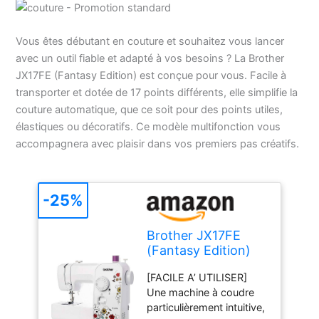
Vous êtes débutant en couture et souhaitez vous lancer
avec un outil fiable et adapté à vos besoins ? La Brother
JX17FE (Fantasy Edition) est conçue pour vous. Facile à
transporter et dotée de 17 points différents, elle simplifie la
couture automatique, que ce soit pour des points utiles,
élastiques ou décoratifs. Ce modèle multifonction vous
accompagnera avec plaisir dans vos premiers pas créatifs.
-25%
Brother JX17FE
(Fantasy Edition)
Machine à Coudre
[FACILE A’ UTILISER]
électrique pour
Une machine à coudre
Débutants,
particulièrement intuitive,
Portable, 17 Points