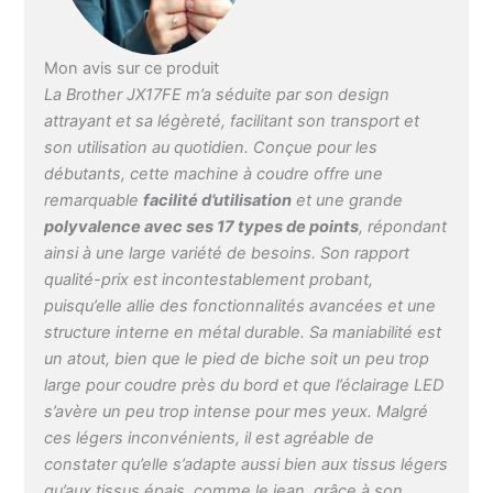
de griffes de transport et
pratique plan de travail
éclairé à Led toutes ces
Mon avis sur ce produit
caractéristiques
La Brother JX17FE m’a séduite par son design
importantes assurent
attrayant et sa légèreté, facilitant son transport et
une couture parfaite soit
son utilisation au quotidien. Conçue pour les
sur les tissus légers
débutants, cette machine à coudre offre une
qu’épais comme le Jeans
remarquable
facilité d’utilisation
et une grande
[ROBUSTE, PRATIQUE
polyvalence avec ses 17 types de points
, répondant
ET MANIABLE] Châssis
en robuste métal et
ainsi à une large variété de besoins. Son rapport
garantie de 3 ans. La
qualité-prix est incontestablement probant,
poignée intégrée dans la
puisqu’elle allie des fonctionnalités avancées et une
coque de la machine à
structure interne en métal durable. Sa maniabilité est
coudre permet de la
un atout, bien que le pied de biche soit un peu trop
transporter aisément.
large pour coudre près du bord et que l’éclairage LED
Idéale pour les cours de
s’avère un peu trop intense pour mes yeux. Malgré
couture simples ou
créatifs. Avec la machine
ces légers inconvénients, il est agréable de
à coudre Brother JX17FE
constater qu’elle s’adapte aussi bien aux tissus légers
en Edition Limitée, tout
qu’aux tissus épais, comme le jean, grâce à son