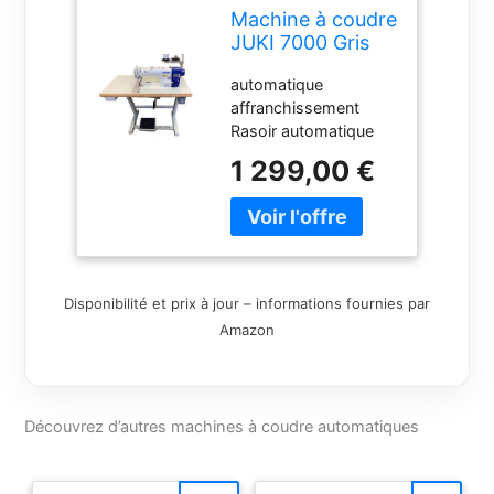
Machine à coudre
JUKI 7000 Gris
Métallique
automatique
Automatique
affranchissement
Affranchissement
Rasoir automatique
Rasoir
Couture programmée
automatique
1 299,00 €
Moteur intégré
Couture
programmée
Moteur intégré
Disponibilité et prix à jour – informations fournies par
Amazon
Découvrez d’autres machines à coudre automatiques