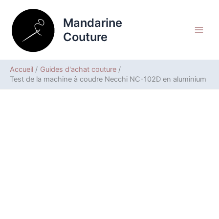
Aller
Rechercher
au
Mandarine
contenu
Couture
Accueil
Guides d'achat couture
Test de la machine à coudre Necchi NC-102D en aluminium