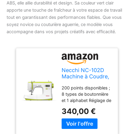
ABS, elle allie durabilité et design. Sa couleur vert clair
apporte une touche de fraîcheur à votre espace de travail
tout en garantissant des performances fiables. Que vous
soyez novice ou couturière aguerrie, ce modèle vous
accompagne dans vos projets créatifs avec efficacité.
Necchi NC-102D
Machine à Coudre,
Intérieur en
200 points disponibles ;
Aluminium moulé
8 types de boutonnière
sous Pression,
et 1 alphabet Réglage de
Coque en ABS,
la longueur et de la
Light Green,
340,00 €
largeur du point ; enfile
Regular
aiguille Crochet rotatif
horizontal ; débrayage
de transport Contrôle de