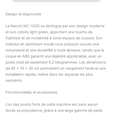
la vitesse avec
démarrage/arrêt, bouton
Design et ergonomie
aiguille haut/bas Écran
LCD, fonction mémoire
Alimentation : électrique
La Necchi NC-102D se distingue par son design moderne
et son coloris light green, apportant une touche de
fraîcheur et de modernité à votre espace de couture. Son
intérieur en aluminium moulé sous pression assure une
robustesse et une durabilité à toute épreuve, tandis que la
coque en ABS garantit une légèreté appréciable, avec un
poids total de seulement 6,2 kilogrammes. Les dimensions
de 45 x 19 x 30 cm permettent un rangement facile et une
installation rapide, même dans les espaces les plus
restreints.
Fonctionnalités et accessoires
L’un des points forts de cette machine est sans aucun
doute sa polyvalence, grâce à une large gamme de pieds