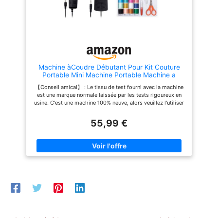
assurent une couture parfaite
soit sur les tissus légers
qu’épais comme le Jeans
[ROBUSTE, PRATIQUE ET
MANIABLE] Châssis en
robuste métal et garantie de 3
ans. La poignée intégrée dans
la coque de la machine à
coudre permet de la
Machine àCoudre Débutant Pour Kit Couture
transporter aisément. Idéale
Portable Mini Machine Portable Machine a
pour les cours de couture
Coudre avec Table et Pédales Pour Adulte et
【Conseil amical】 : Le tissu de test fourni avec la machine
simples ou créatifs. Avec la
Enfant de 8 à 12 ans 12 Points intégrés Sewing
est une marque normale laissée par les tests rigoureux en
machine à coudre Brother
Machine
usine. C'est une machine 100% neuve, alors veuillez l'utiliser
JX17FE en Edition Limitée,
en toute confiance. Si vous rencontrez des problèmes
tout travail de couture et
pendant l'utilisation, n'hésitez pas à nous contacter à tout
55,99 €
créatif sera réalisé
moment. Nous vous fournirons le service après-vente le
simplement et rapidement
plus satisfaisant ! 【Adapté aux débutants】 : Même les
[BRAS LIBRE] Cette
débutants peuvent commencer facilement ! Nous avons
caractéristique permet de
préparé pour vous des vidéos tutoriels détaillées et des
réaliser les coutures tubulaires
manuels, avec une logique de fonctionnement simple et
en suivant le contour de tout
intuitive. La machine présente des designs conviviaux tels
type de vêtement, comme les
qu'une lumière LED protectrice pour les yeux, un coupe-fil
jambes des pantalons, les
intégré et un tiroir de rangement pratique. Associée à des
poignets, les gants et plus
réglages de vitesse ajustables, à un pédalier et à des pieds-
encore
de-biche interchangeables, la couture n'est plus un défi
mais une expérience amusante et créative ! 【12 types de
points de couture】 : Intègre 12 motifs de points pratiques,