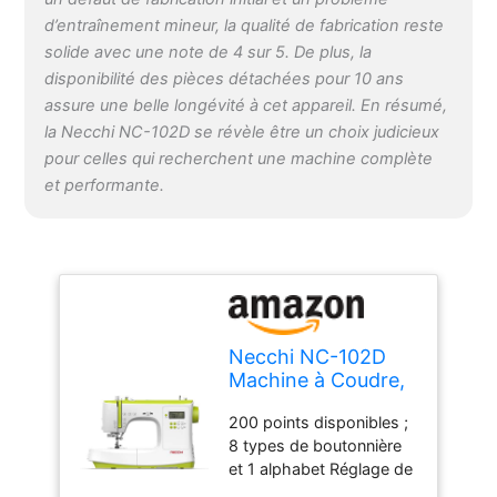
d’entraînement mineur, la qualité de fabrication reste
solide avec une note de 4 sur 5. De plus, la
disponibilité des pièces détachées pour 10 ans
assure une belle longévité à cet appareil. En résumé,
la Necchi NC-102D se révèle être un choix judicieux
pour celles qui recherchent une machine complète
et performante.
Necchi NC-102D
Machine à Coudre,
Intérieur en
200 points disponibles ;
Aluminium moulé
8 types de boutonnière
sous Pression,
et 1 alphabet Réglage de
Coque en ABS,
la longueur et de la
Light Green,