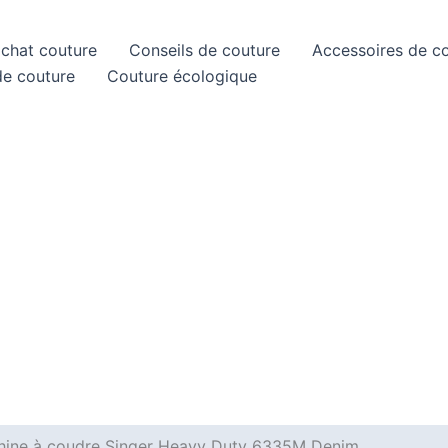
achat couture
Conseils de couture
Accessoires de c
de couture
Couture écologique
chine à coudre Singer Heavy Duty 6335M Denim