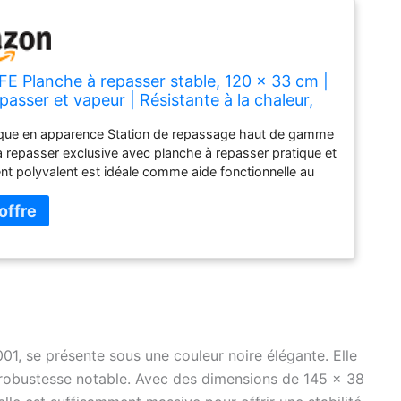
E Planche à repasser stable, 120 x 33 cm |
epasser et vapeur | Résistante à la chaleur,
 et peu encombrante
ique en apparence Station de repassage haut de gamme
e à repasser exclusive avec planche à repasser pratique et
t polyvalent est idéale comme aide fonctionnelle au
 et centrale vapeur grâce aux dimensions optimales de
x 80 cm et au rembourrage résistant à la chaleur en
 haute qualité. ACCESSOIRES PRATIQUES : le tapis de
 stable avec pieds antidérapants dispose d'une
 repasser intégrée, d'un crochet à vêtements et d'un
 câble pour le fer à repasser. En outre, il y a un filet à
pratique et un grand compartiment de rangement pour
ents pliés ou les ustensiles de repassage. Station de
 efficace : le rembourrage extra épais en feutre de
01, se présente sous une couleur noire élégante. Elle
lité de la housse de planche à repasser crée une
ne robustesse notable. Avec des dimensions de 145 x 38
 repassage particulièrement lisse et le filet fonctionnel
s tissus délicats tels que la soie, le lin ou le polyester