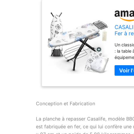
CASALIF
Fer à r
pliable
Un class
: la tabl
équipemen
repassage
120 x 33 
feutre de
repassage
planche à
support de
repasser 
Conception et Fabrication
les vêtem
repassage
La planche à repasser Casalife, modèle BB0
haute qua
est fabriquée en fer, ce qui lui confère u
surface de
protège le