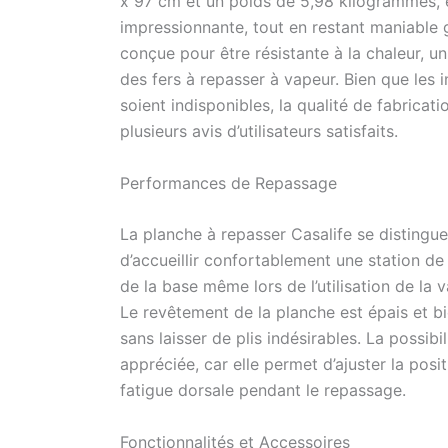
x 97 cm et un poids de 5,98 kilogrammes, el
des point
impressionnante, tout en restant maniable 
optimaux 
conçue pour être résistante à la chaleur, un
repasser
des fers à repasser à vapeur. Bien que les 
être faci
Le suppor
soient indisponibles, la qualité de fabric
pour votr
plusieurs avis d’utilisateurs satisfaits.
repasser 
planche à
Performances de Repassage
classe de
Le feutre
est parti
La planche à repasser Casalife se distingu
durable.
d’accueillir confortablement une station de 
de la base même lors de l’utilisation de la 
Le revêtement de la planche est épais et bi
sans laisser de plis indésirables. La possib
appréciée, car elle permet d’ajuster la positio
fatigue dorsale pendant le repassage.
Fonctionnalités et Accessoires