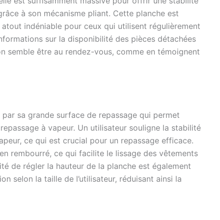
le est suffisamment massive pour offrir une stabilité
s de brillance et de pression pour des résultats
grâce à son mécanisme pliant. Cette planche est
lors du repassage. Utilisation confortable : la table à
 atout indéniable pour ceux qui utilisent régulièrement
 moderne est extrêmement peu encombrante et peut
informations sur la disponibilité des pièces détachées
lement montée et démontée en quelques étapes simples.
t antidérapant intégré permet un maintien fiable et sûr
ation semble être au rendez-vous, comme en témoignent
e fer à repasser ou votre centrale vapeur. Table à
de haute qualité : la centrale à repasser innovante avec
 repasser convainc par sa fabrication de première
s matériaux selon les normes de qualité les plus élevées.
 double couche du rembourrage de la planche à repasser
culièrement résistant et assure une housse extrêmement
e par sa grande surface de repassage qui permet
repassage à vapeur. Un utilisateur souligne la stabilité
vapeur, ce qui est crucial pour un repassage efficace.
en rembourré, ce qui facilite le lissage des vêtements
ilité de régler la hauteur de la planche est également
n selon la taille de l’utilisateur, réduisant ainsi la