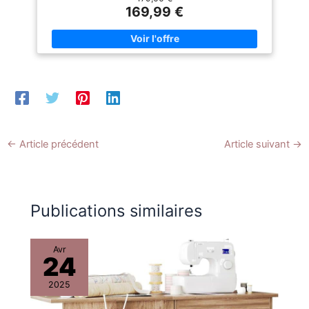
créatif sera réalisé
169,99 €
Résultats professionnels sur simple pression d'un bouton
simplement et rapidement
avec la fonction entièrement automatique 40 programmes
[BRAS LIBRE] Cette
de couture: Large sélection de programmes pour répondre à
caractéristique permet de
tous vos besoins de confection et de création Plan de
réaliser les coutures tubulaires
travail éclairé LED: Visibilité optimale pendant la couture
en suivant le contour de tout
grâce à l'éclairage LED intégré du plan de travail
type de vêtement, comme les
jambes des pantalons, les
poignets, les gants et plus
encore
←
Article précédent
Article suivant
→
Publications similaires
Avr
24
2025