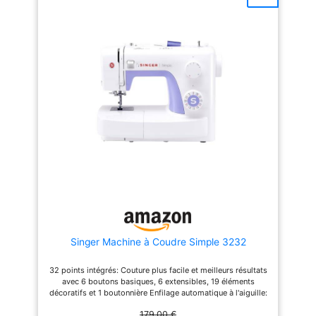
boutonnière, gestion de la
élastique,...) Bras libre pour
position de l’aiguille, point
coudre les pièces tubulaires
zigzag et réglage de la
(bas de pantalon, manches,...)
tension du fil [SPECIALE
Eclairage puissant du plan de
TISSUS EPAIS] Equipée de
travail par diode LED "lumière
double levée du pied de
du jour" Longueur & largeur
biche, plaque en métal,
des points préréglées, canette
robuste crochet rotatif,
horizontale, réglage manuelle
moteur puissant, 6 rangs de
de la tension, livrée avec DVD
griffes de transport et
d'initiation aux manipulations
pratique plan de travail éclairé
de base
à Led toutes ces
caractéristiques importantes
assurent une couture parfaite
soit sur les tissus légers
qu’épais comme le Jeans
[ROBUSTE, PRATIQUE ET
MANIABLE] Châssis en
robuste métal et garantie de 3
ans. La poignée intégrée dans
la coque de la machine à
coudre permet de la
Singer Machine à Coudre Simple 3232
transporter aisément. Idéale
pour les cours de couture
32 points intégrés: Couture plus facile et meilleurs résultats
simples ou créatifs. Avec la
avec 6 boutons basiques, 6 extensibles, 19 éléments
machine à coudre Brother
décoratifs et 1 boutonnière Enfilage automatique à l'aiguille:
JX17FE en Edition Limitée,
Le plus gros gain de temps en couture grâce à ce système
tout travail de couture et
179,00 €
automatique pratique Boutonnière automatique en 1 étape: