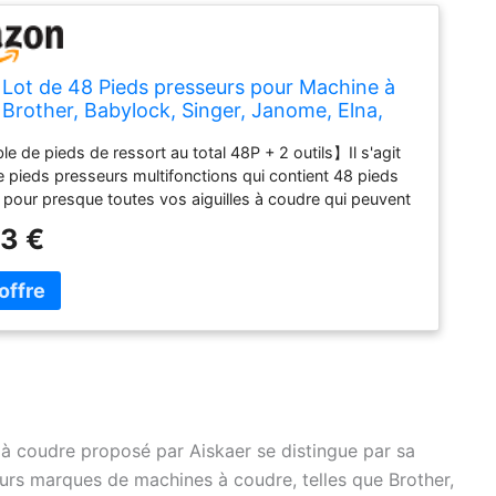
 Lot de 48 Pieds presseurs pour Machine à
Brother, Babylock, Singer, Janome, Elna,
 New Home, Simplicity, Kenmore
 de pieds de ressort au total 48P + 2 outils】Il s'agit
de pieds presseurs multifonctions qui contient 48 pieds
s pour presque toutes vos aiguilles à coudre qui peuvent
à vos besoins de couture de base. En outre, nous
33 €
 outils supplémentaires gratuitement, rendant votre
la main plus pratique. Compatibilité : le lot de pieds
 peut s'adapter aux marques telles que Singer, Brother,
k, Euro-pro, Janome, Kenmore, White, Juki, New Home,
lna, Husqvarna Viking et d'autres machines à coudre
es à tige basse. (Remarque : ne convient pas pour les
à coudre industrielles et mini) Emballage exquis : nous
gneusement conçu l'emballage exquis, de sorte que
ez l'offrir en cadeau à vos amis ou proches. Le manuel
 à coudre proposé par Aiskaer se distingue par sa
 peut vous familiariser avec l'utilisation du produit plus
eurs marques de machines à coudre, telles que Brother,
t, un excellent cadeau pour les débutants et les