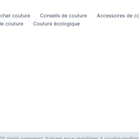
achat couture
Conseils de couture
Accessoires de c
de couture
Couture écologique
 48 pieds presseurs Aiskaer pour machines à coudre multi