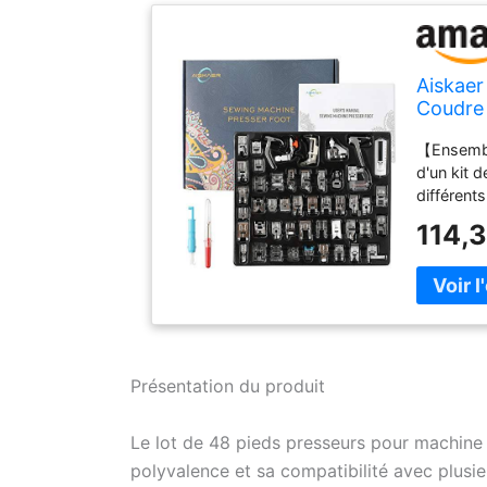
Aiskaer
Coudre 
Toyota,
【Ensemble
d'un kit 
différent
répondre 
114,
offrons 2
couture à 
presseurs
Baby Loc
Necchi, E
domestiqu
machines 
Présentation du produit
avons soi
vous pouv
Le lot de 48 pieds presseurs pour machine
de couleur
polyvalence et sa compatibilité avec plusi
rapidemen