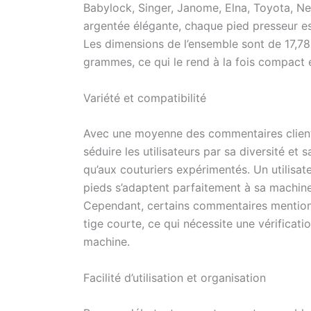
professio
Babylock, Singer, Janome, Elna, Toyota, N
peuvent êt
argentée élégante, chaque pied presseur est 
boutons, 
Les dimensions de l’ensemble sont de 17,78
nombreux 
grammes, ce qui le rend à la fois compact e
d'économi
besoins 
peut vous 
Variété et compatibilité
un excell
Avec une moyenne des commentaires clients 
séduire les utilisateurs par sa diversité et 
qu’aux couturiers expérimentés. Un utilisa
pieds s’adaptent parfaitement à sa machine,
Cependant, certains commentaires mentionn
tige courte, ce qui nécessite une vérificati
machine.
Facilité d’utilisation et organisation