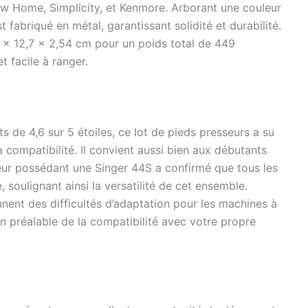
nnels. Nombreuses utilisations : ces pieds presseurs
ew Home, Simplicity, et Kenmore. Arborant une couleur
re utilisés pour le cuir, la broderie, la fermeture éclair, les
fabriqué en métal, garantissant solidité et durabilité.
les perles et d'autres travaux manuels. Il crée de
 x 12,7 x 2,54 cm pour un poids total de 449
travaux de couture professionnels et permet
t facile à ranger.
ser beaucoup de temps. Très fonctionnel pour tous vos
de couture. 【Manuel en couleur】 Le manuel de couleur
familiariser avec l'utilisation du produit plus rapidement,
ent cadeau pour les débutants et les professionnels.
de 4,6 sur 5 étoiles, ce lot de pieds presseurs a su
sa compatibilité. Il convient aussi bien aux débutants
teur possédant une Singer 44S a confirmé que tous les
 soulignant ainsi la versatilité de cet ensemble.
ent des difficultés d’adaptation pour les machines à
on préalable de la compatibilité avec votre propre