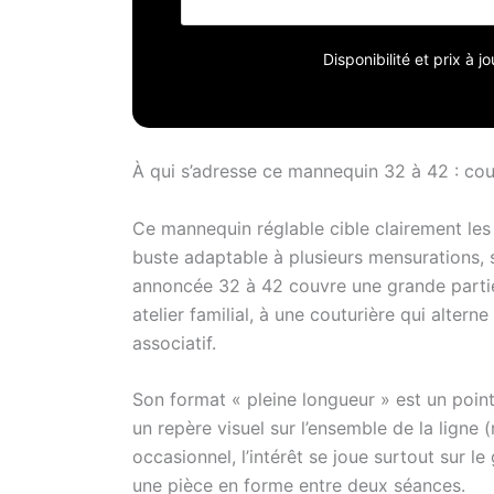
l'éping
83,8-10
Disponibilité et prix à 
86,4-10
permet 
taille e
pieds e
accesso
À qui s’adresse ce mannequin 32 à 42 : cou
meille
Ce mannequin réglable cible clairement les
buste adaptable à plusieurs mensurations, s
annoncée 32 à 42 couvre une grande partie 
atelier familial, à une couturière qui alter
associatif.
Son format « pleine longueur » est un poin
un repère visuel sur l’ensemble de la ligne
occasionnel, l’intérêt se joue surtout sur le
une pièce en forme entre deux séances.