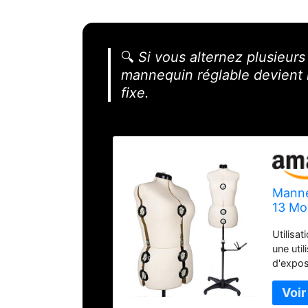
🔍
Si vous alternez plusieurs 
mannequin réglable devient 
fixe.
Manne
13 Mol
Ajusta
Utilisa
pour P
une uti
d'exposi
hanches
personn
corpore