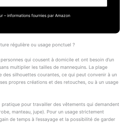
lage et le marquage Mesures : Tour de poitrine =
0,3 cm, Tour de taille = 63,5-77,5 cm, Hanches =
jour – informations fournies par Amazon
1,6 cm Col ajustable : le réglage de la hauteur vous
de personnaliser le mannequin de couture à votre
n un clin d'œil Design : dispose d'un support à quatre
t d'un marqueur d'ourlet à prise par épingle avec
ire de bâti. Dispose d'épaules complètes pour un
ture régulière ou usage ponctuel ?
ur tombé des manches
 personnes qui cousent à domicile et ont besoin d’un
ans multiplier les tailles de mannequins. La plage
des silhouettes courantes, ce qui peut convenir à un
ne ses propres créations et des retouches, ou à un usage
t pratique pour travailler des vêtements qui demandent
 (robe, manteau, jupe). Pour un usage strictement
 gain de temps à l’essayage et la possibilité de garder