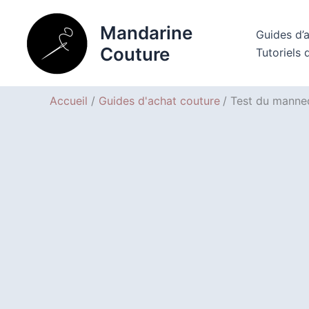
Aller
au
Mandarine
Guides d’
contenu
Couture
Tutoriels 
Accueil
Guides d'achat couture
Test du manne