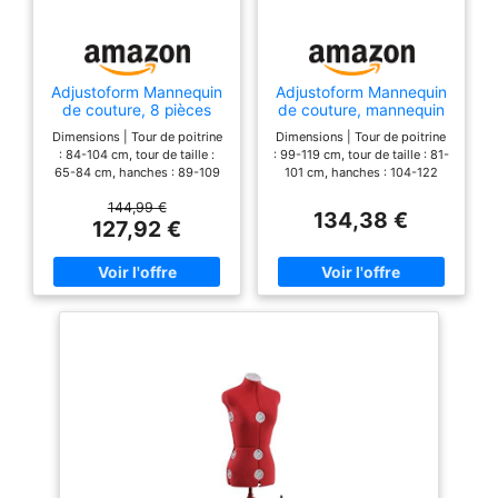
mesures
Adjustoform Mannequin
Adjustoform Mannequin
de couture, 8 pièces
de couture, mannequin
ajustables, (Taille de la
de couture, 8 pièces
Dimensions | Tour de poitrine
Dimensions | Tour de poitrine
robe UE 38 - 46) Petit,
réglables, (Taille de la
: 84-104 cm, tour de taille :
: 99-119 cm, tour de taille : 81-
Rouge Coquelicot
robe UE 44 - 50)
65-84 cm, hanches : 89-109
101 cm, hanches : 104-122
moyen, rouge
cm, hauteur : jusqu'à 193 cm.
cm, hauteur : jusqu'à 193 cm.
coquelicot
144,99 €
Cela équivaut à une robe de
Cela équivaut à une robe de
134,38 €
127,92 €
taille 38-46, mais nous vous
taille 44-50, mais nous vous
recommandons toujours de
recommandons toujours de
mesurer vous-même (et les
mesurer vous-même (et les
mesures seront très
mesures seront très
pratiques) Réglable : le corps
pratiques) Réglable : le corps
en huit parties dispose de 12
en huit parties dispose de 12
roues réglables qui vous
roues réglables qui vous
permettent de changer la
permettent de changer la
poitrine, la taille et les
poitrine, la taille et les
hanches en fonction de vos
hanches en fonction de vos
mesures (nous avons dit qu'ils
mesures (nous avons dit qu'ils
sont très pratiques. ). Permet
sont très pratiques. ). Permet
également un ajustement au
également un ajustement au
cou, à la longueur du dos et à
cou, à la longueur du dos et à
la hauteur pour vraiment
la hauteur pour vraiment
construire votre corps Tissu :
construire votre corps Tissu :