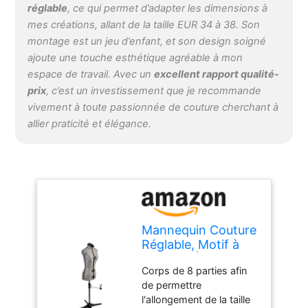
réglable
, ce qui permet d’adapter les dimensions à
mes créations, allant de la taille EUR 34 à 38. Son
montage est un jeu d’enfant, et son design soigné
ajoute une touche esthétique agréable à mon
espace de travail. Avec un
excellent rapport qualité-
prix
, c’est un investissement que je recommande
vivement à toute passionnée de couture cherchant à
allier praticité et élégance.
Mannequin Couture
Réglable, Motif à
Pois Gris | Très
Corps de 8 parties afin
Petite (XS) [Taille
de permettre
EUR 34 à 38]
l'allongement de la taille