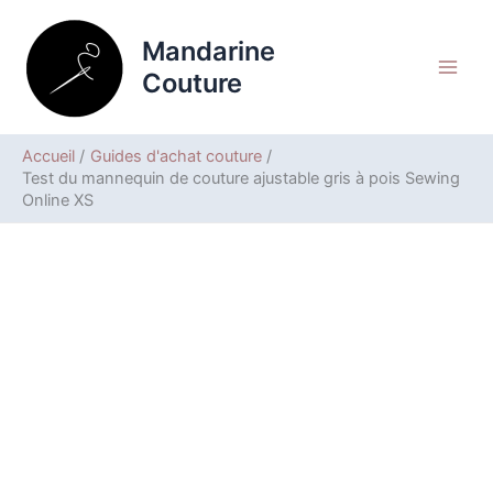
Aller
Rechercher
au
Mandarine
contenu
Couture
Accueil
Guides d'achat couture
Test du mannequin de couture ajustable gris à pois Sewing
Online XS