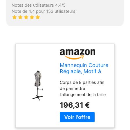
Notes des utilisateurs 4.4/5
Note de 4.4 pour 153 utilisateurs
Mannequin Couture
Réglable, Motif à
Pois Gris | Très
Corps de 8 parties afin
Petite (XS) [Taille
de permettre
EUR 34 à 38]
l'allongement de la taille
Fabriqué d'un tissu fort
196,31 €
et léger avec un
revêtement nylon à
dossier en mousse
Épaule grande pour une