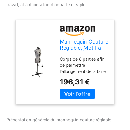
travail, alliant ainsi fonctionnalité et style.
Mannequin Couture
Réglable, Motif à
Pois Gris | Très
Corps de 8 parties afin
Petite (XS) [Taille
de permettre
EUR 34 à 38]
l'allongement de la taille
Fabriqué d'un tissu fort
196,31 €
et léger avec un
revêtement nylon à
dossier en mousse
Épaule grande pour une
meilleure suspension des
manches Arrondisseur
Présentation générale du mannequin couture réglable
de jupe avec pince pour
effectuer votre ourlet