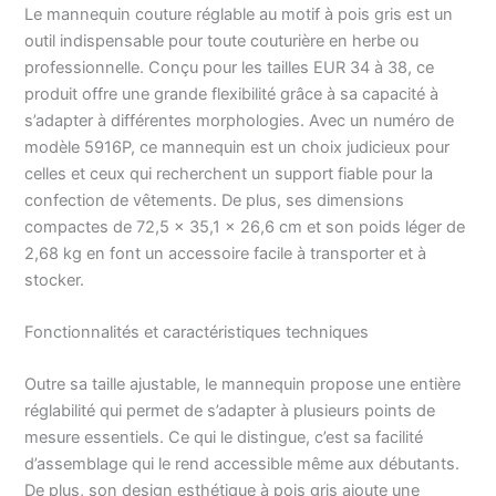
Tour de poitrine: 76-91
Le mannequin couture réglable au motif à pois gris est un
cm | Tour de taille: 56-71
outil indispensable pour toute couturière en herbe ou
cm | Tour de hanches:
professionnelle. Conçu pour les tailles EUR 34 à 38, ce
79-94 cm | Longueur du
produit offre une grande flexibilité grâce à sa capacité à
dos: 38-43 cm | Tour du
s’adapter à différentes morphologies. Avec un numéro de
cou: 34 cm | Hauteur
modèle 5916P, ce mannequin est un choix judicieux pour
totale: 180 cm | Tour de
taille à la hanche: 20 cm
celles et ceux qui recherchent un support fiable pour la
| Largeur des épaules:
confection de vêtements. De plus, ses dimensions
34 cm | Tour d'Épaule au
compactes de 72,5 x 35,1 x 26,6 cm et son poids léger de
mamelon: 22 cm | Si
2,68 kg en font un accessoire facile à transporter et à
vous plaît verifier vos
stocker.
mesures
Fonctionnalités et caractéristiques techniques
Outre sa taille ajustable, le mannequin propose une entière
réglabilité qui permet de s’adapter à plusieurs points de
mesure essentiels. Ce qui le distingue, c’est sa facilité
d’assemblage qui le rend accessible même aux débutants.
De plus, son design esthétique à pois gris ajoute une