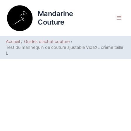
Aller
Rechercher
au
Mandarine
contenu
Couture
Accueil
Guides d'achat couture
Test du mannequin de couture ajustable VidaXL crème taille
L