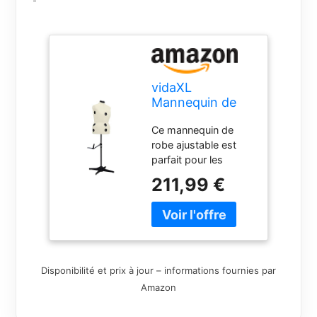
vidaXL
Mannequin de
Robe Ajustable
Ce mannequin de
pour Femme
robe ajustable est
Crème L Taille
parfait pour les
44-50
étudiants en
211,99 €
stylisme, les
créateurs de mode,
les tailleurs et les
magasins de
vêtements pour
exposer leurs pièces
Disponibilité et prix à jour – informations fournies par
textiles et
Amazon
vêtements.Ce
mannequin de vitrine