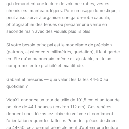
supplémentaire.
qui demandent une lecture de volume : robes, vestes,
Couleur : Crème et
chemisiers, manteaux légers. Pour un usage domestique, il
noir;Matériau :
peut aussi servir à organiser une garde-robe capsule,
polyester, ABS;Taille : L
photographier des tenues ou préparer une vente en
/ 44-50
seconde main avec des visuels plus lisibles.
Si votre besoin principal est le modélisme de précision
(patrons, ajustements millimétrés, gradation), il faut garder
en tête qu’un mannequin, même dit ajustable, reste un
compromis entre praticité et exactitude.
Gabarit et mesures — que valent les tailles 44-50 au
quotidien ?
VidaXL annonce un tour de taille de 101,5 cm et un tour de
poitrine de 44,1 pouces (environ 112 cm). Ces repères
donnent une idée assez claire du volume et confirment
l’orientation « grandes tailles ». Pour des pièces destinées
au 44-50, cela permet généralement d’obtenir une lecture