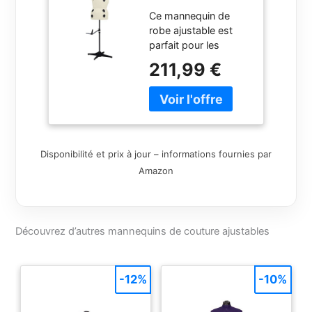
Robe Ajustable
Ce mannequin de
pour Femme
robe ajustable est
Crème L Taille
parfait pour les
44-50
étudiants en
211,99 €
stylisme, les
créateurs de mode,
les tailleurs et les
magasins de
vêtements pour
exposer leurs pièces
Disponibilité et prix à jour – informations fournies par
textiles et
Amazon
vêtements.Ce
mannequin de vitrine
offre une vitrine pour
tous les styles de
Découvrez d’autres mannequins de couture ajustables
vêtements pour
femmes Vous
pouvez ajuster la
-12%
-10%
hauteur en fonction
de vos besoins En
outre, le mannequin