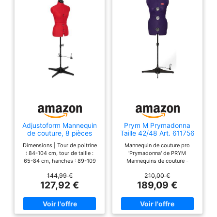
de couturière est
réglable au niveau du
buste, de la taille et
des hanches grâce
aux roues rotatives
situées à l'avant et
sur le côté Le
support à quatre
pieds assure une
stabilité
supplémentaire.
Couleur : Crème et
Adjustoform Mannequin
Prym M Prymadonna
noir;Matériau :
de couture, 8 pièces
Taille 42/48 Art. 611756
polyester, ABS;Taille :
ajustables, (Taille de la
- Mannequin de
Dimensions | Tour de poitrine
Mannequin de couture pro
robe UE 38 - 46) Petit,
Couture, Violet
L / 44-50
: 84-104 cm, tour de taille :
'Prymadonna' de PRYM
Rouge Coquelicot
65-84 cm, hanches : 89-109
Mannequins de couture -
cm, hauteur : jusqu'à 193 cm.
Mannequins de couture
144,99 €
210,00 €
Cela équivaut à une robe de
femme entièrement réglables
127,92 €
189,09 €
taille 38-46, mais nous vous
Torse avec support à 4 pieds
recommandons toujours de
réglable en hauteur,
mesurer vous-même (et les
arrondisseur de jupe avec
mesures seront très
fixation par épingles inclus
pratiques) Réglable : le corps
Sont réglables le tour de taille,