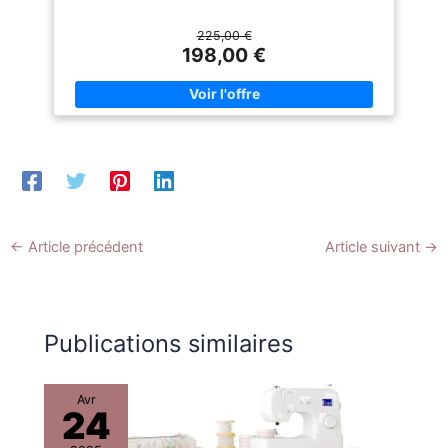
fiers de la qualité et offrons
- 116 cm, taille : 82 - 99 cm,
une garantie de deux ans
hanches : 104 - 122 cm,
225,00 €
contre les matériaux
réglable en hauteur : jusqu’à
198,00 €
défectueux sur tous nos
env. 175 cm - Inclus dans la
produits
livraison : mannequin torse
support à 4 pieds avec
arrondisseur de jupe, mode
d’emploi
←
Article précédent
Article suivant
→
Publications similaires
Avr
24