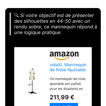
🔍
Si votre objectif est de présenter
des silhouettes en 44-50 avec un
rendu sobre, ce mannequin répond à
une logique pratique.
vidaXL Mannequin
de Robe Ajustable
pour Femme
Ce mannequin de robe
Crème L Taille 44-
ajustable est parfait
50
pour les étudiants en
stylisme, les créateurs
211,99 €
de mode, les tailleurs
et les magasins de