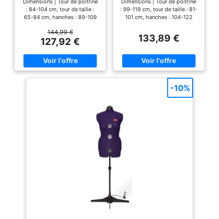
Dimensions | Tour de poitrine
Dimensions | Tour de poitrine
solide pour les
sans aucun outil.
robe UE 38 - 46) Petit,
réglables, (Taille de la
: 84-104 cm, tour de taille :
: 99-119 cm, tour de taille : 81-
vêtements Forme de
Chaque colis est livré
Rouge Coquelicot
robe UE 44 - 50)
65-84 cm, hanches : 89-109
101 cm, hanches : 104-122
moyen, rouge
robe polyvalente : Ce
avec des instructions
cm, hauteur : jusqu'à 193 cm.
cm, hauteur : jusqu'à 193 cm.
coquelicot
144,99 €
buste de mannequin
Cela équivaut à une robe de
Cela équivaut à une robe de
d'installation (français
133,89 €
127,92 €
taille 38-46, mais nous vous
taille 44-50, mais nous vous
professionnel est
non garanti). -
recommandons toujours de
recommandons toujours de
parfait pour vos
mesurer vous-même (et les
mesurer vous-même (et les
travaux de couture.
mesures seront très
mesures seront très
pratiques) Réglable : le corps
pratiques) Réglable : le corps
Vous pouvez l'utiliser
en huit parties dispose de 12
en huit parties dispose de 12
pour afficher votre
-10%
roues réglables qui vous
roues réglables qui vous
travail à la maison,
permettent de changer la
permettent de changer la
poitrine, la taille et les
poitrine, la taille et les
dans votre bureau ou
hanches en fonction de vos
hanches en fonction de vos
en magasin. Il est
mesures (nous avons dit qu'ils
mesures (nous avons dit qu'ils
assez stable pour
sont très pratiques. ). Permet
sont très pratiques. ). Permet
également un ajustement au
également un ajustement au
accrocher des
cou, à la longueur du dos et à
cou, à la longueur du dos et à
vêtements lourds et
la hauteur pour vraiment
la hauteur pour vraiment
des matériaux
construire votre corps Tissu :
construire votre corps Tissu :
le corps est recouvert d'un
le corps est recouvert d'un
décoratifs. La base
tissu en nylon rouge
tissu en nylon rouge
roulante vous permet
coquelicot, avec un dos en
coquelicot, avec un dos en
de la déplacer
mousse. Cela vous permet
mousse. Cela vous permet
facilement, et la
d'épingler les tissus et les
d'épingler les tissus et les
motifs au torse et de laisser
motifs au torse et de laisser
roulette est
libre cours à votre créativité
libre cours à votre créativité
également