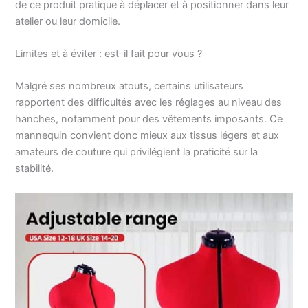
de ce produit pratique à déplacer et à positionner dans leur
dans votre bureau ou
atelier ou leur domicile.
en magasin. Il est
assez stable pour
Limites et à éviter : est-il fait pour vous ?
accrocher des
vêtements lourds et
des matériaux
Malgré ses nombreux atouts, certains utilisateurs
décoratifs. La base
rapportent des difficultés avec les réglages au niveau des
roulante vous permet
hanches, notamment pour des vêtements imposants. Ce
de la déplacer
mannequin convient donc mieux aux tissus légers et aux
facilement, et la
amateurs de couture qui privilégient la praticité sur la
roulette est également
stabilité.
verrouillable pour une
utilisation stationnaire
Coton de qualité
supérieure : Le
mannequin
professionnel PDM
WORLDWIDE est
fabriqué en plastique
de haute qualité et est
recouvert de 100 %