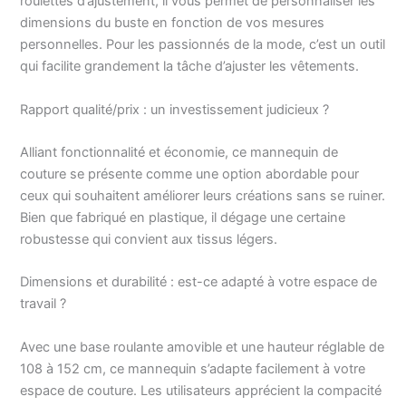
roulettes d’ajustement, il vous permet de personnaliser les
quatre pieds avec des
dimensions du buste en fonction de vos mesures
roulettes amovibles
rend ce mannequin
personnelles. Pour les passionnés de la mode, c’est un outil
plus stable et améliore
qui facilite grandement la tâche d’ajuster les vêtements.
sa mobilité. Vous
pouvez facilement le
Rapport qualité/prix : un investissement judicieux ?
déplacer n'importe où.
La combinaison de la
Alliant fonctionnalité et économie, ce mannequin de
base roulante et du
couture se présente comme une option abordable pour
tube en acier
inoxydable offre un
ceux qui souhaitent améliorer leurs créations sans se ruiner.
support pratique et
Bien que fabriqué en plastique, il dégage une certaine
solide pour les
robustesse qui convient aux tissus légers.
vêtements Forme de
robe polyvalente : Ce
Dimensions et durabilité : est-ce adapté à votre espace de
buste de mannequin
travail ?
professionnel est
parfait pour vos
Avec une base roulante amovible et une hauteur réglable de
travaux de couture.
Vous pouvez l'utiliser
108 à 152 cm, ce mannequin s’adapte facilement à votre
pour afficher votre
espace de couture. Les utilisateurs apprécient la compacité
travail à la maison,