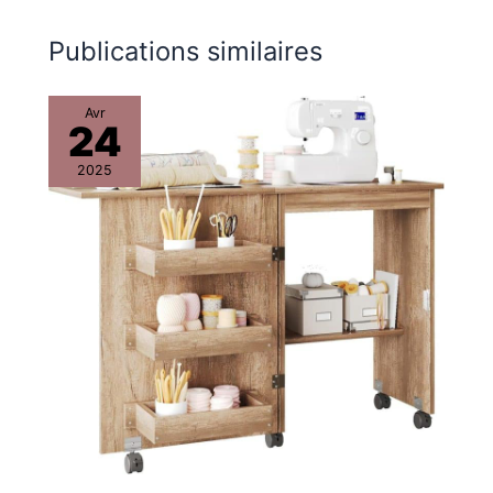
Assemblage facile :
arrondisseur de jupe, mode d’emploi
Le montage ou le
Publications similaires
démontage peuvent
être réalisés
facilement en
Avr
24
quelques minutes
sans aucun outil.
2025
Chaque colis est livré
avec des instructions
d'installation (français
non garanti). -