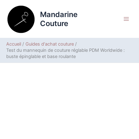
Aller
Rechercher
au
Mandarine
contenu
Couture
Accueil
Guides d'achat couture
Test du mannequin de couture réglable PDM Worldwide :
buste épinglable et base roulante