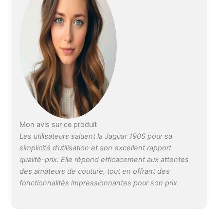
automatiques en une
étape permettent de
mesurer la taille de
vos boutonnières
Marque : JAGUAR
Type de source
d'alimentation :
électrique filaire Est
électrique : vrai
Matériau : métal
Matériau : plastique
Mon avis sur ce produit
Les utilisateurs saluent la Jaguar 190S pour sa
simplicité d’utilisation et son excellent rapport
qualité-prix. Elle répond efficacement aux attentes
des amateurs de couture, tout en offrant des
fonctionnalités impressionnantes pour son prix.