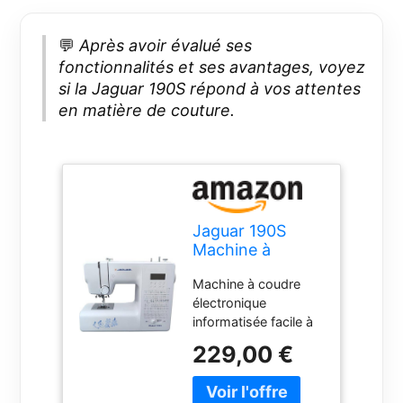
💬
Après avoir évalué ses
fonctionnalités et ses avantages, voyez
si la Jaguar 190S répond à vos attentes
en matière de couture.
Jaguar 190S
Machine à
Coudre
Machine à coudre
Électronique de
électronique
Démarrage,
informatisée facile à
Machine
utiliser et
Informatisée
229,00 €
économique à utiliser
Légère, Quilting,
avec 200 points de
200 Points, Y
suture, 8
Compris 100