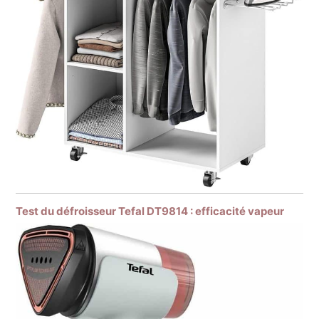
Test du défroisseur Tefal DT9814 : efficacité vapeur