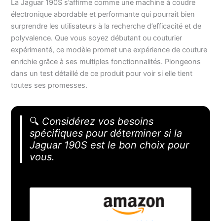
La Jaguar 190S s’affirme comme une machine à coudre
électronique abordable et performante qui pourrait bien
surprendre les utilisateurs à la recherche d’efficacité et de
polyvalence. Que vous soyez débutant ou couturier
expérimenté, ce modèle promet une expérience de couture
enrichie grâce à ses multiples fonctionnalités. Plongeons
dans un test détaillé de ce produit pour voir si elle tient
toutes ses promesses.
🔍
Considérez vos besoins
spécifiques pour déterminer si la
Jaguar 190S est le bon choix pour
vous.