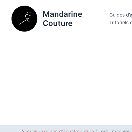
Aller
au
Mandarine
Guides d’
contenu
Couture
Tutoriels 
Accueil
Guides d'achat couture
Test : machine