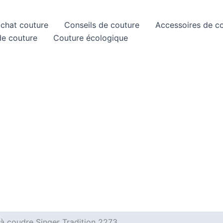
achat couture
Conseils de couture
Accessoires de c
de couture
Couture écologique
 à coudre Singer Tradition 2273