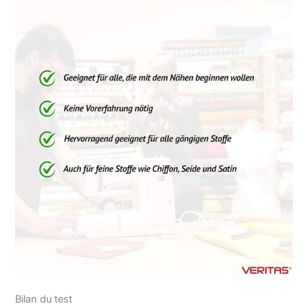
La machine peut coudre
des points de
matelassage, des points
décoratifs, des points
extensibles et des points
de surjet VERITAS
Machines à coudre : les
machines à coudre
VERITAS sont
synonymes de qualité et
d'exigences les plus
élevées depuis plus de
125 ans. Les machines à
coudre sont innovantes
et séduisent par leur
fonctionnalité
exceptionnelle. La
gamme comprend des
machines à coudre
mécaniques, contrôlées
par ordinateur et des
Bilan du test