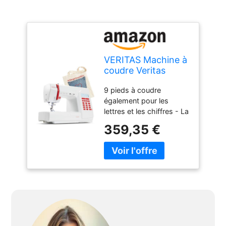
VERITAS Machine à
coudre Veritas
Claire Blanc et
9 pieds à coudre
Rouge
également pour les
lettres et les chiffres - La
machine à coudre Claire
359,35 €
de VERITAS permet non
seulement de coudre
des coutures et des
coutures décoratives
habituelles, mais aussi
des lettres et des
chiffres. Chacun des 197
programmes est
préprogrammé avec la