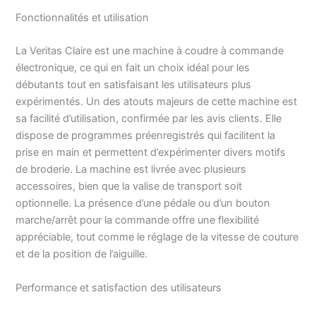
niveau), pied pour
Fonctionnalités et utilisation
boutonnière, pied roulé,
pied point satin, pied
pour point invisible, pied
La Veritas Claire est une machine à coudre à commande
surjeteuse et pied de
électronique, ce qui en fait un choix idéal pour les
fermeture éclair standard
débutants tout en satisfaisant les utilisateurs plus
Fonction de couture
expérimentés. Un des atouts majeurs de cette machine est
automatique et longueur
sa facilité d’utilisation, confirmée par les avis clients. Elle
et largeur de point
dispose de programmes préenregistrés qui facilitent la
réglables - Avec la
prise en main et permettent d’expérimenter divers motifs
fonction de couture
automatique, la machine
de broderie. La machine est livrée avec plusieurs
à coudre fonctionne
accessoires, bien que la valise de transport soit
presque toute seule et
optionnelle. La présence d’une pédale ou d’un bouton
assure des résultats
marche/arrêt pour la commande offre une flexibilité
optimaux. La vitesse de
appréciable, tout comme le réglage de la vitesse de couture
couture peut également
et de la position de l’aiguille.
être réglée en continu et
permet des résultats de
Performance et satisfaction des utilisateurs
couture impeccables et
précis, même sur les