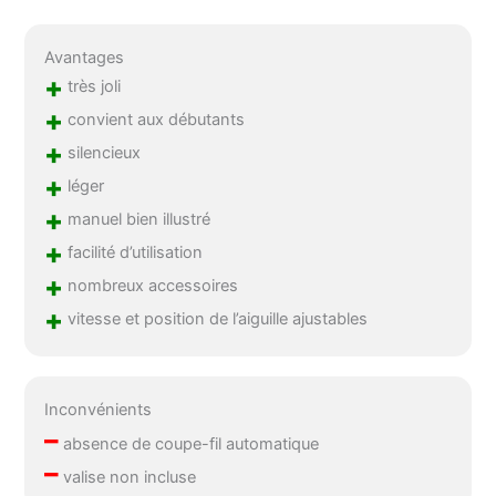
surjeteuses. Convient
pour les débutants, les
confirmés et les
Avantages
professionnels
+
très joli
+
convient aux débutants
+
silencieux
+
léger
+
manuel bien illustré
+
facilité d’utilisation
+
nombreux accessoires
+
vitesse et position de l’aiguille ajustables
Inconvénients
–
absence de coupe-fil automatique
–
valise non incluse