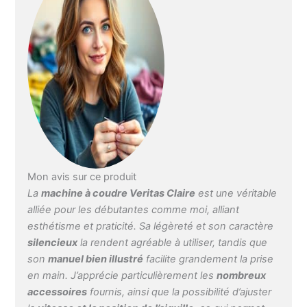
largeur et la longueur de
point optimales, mais
peuvent également être
modifiés de manière
invidiuelle. La livraison
comprend 9 pieds
presseurs : pied
presseur universel, pied
zig-zag, pied
boutonnière (1 niveau),
pied pour boutonnière (1
niveau), pied pour
boutonnière, pied roulé,
Mon avis sur ce produit
pied point satin, pied
La
machine à coudre Veritas Claire
est une véritable
pour point invisible, pied
alliée pour les débutantes comme moi, alliant
surjeteuse et pied de
esthétisme et praticité. Sa légèreté et son caractère
fermeture éclair standard
silencieux
la rendent agréable à utiliser, tandis que
Fonction de couture
son
manuel bien illustré
facilite grandement la prise
automatique et longueur
en main. J’apprécie particulièrement les
nombreux
et largeur de point
réglables - Avec la
accessoires
fournis, ainsi que la possibilité d’ajuster
fonction de couture