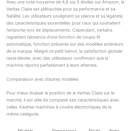
tissus particulièrement
Avec une note moyenne de 4,6 sur 5 étoiles sur Amazon, la
sensibles. La longueur et
Veritas Claire est plébiscitée pour sa performance et sa
la largeur du point sont
fiabilité. Les utilisateurs soulignent sa silence et sa légèreté,
réglables en continu.
des caractéristiques essentielles pour ceux qui souhaitent
Longueur : 0,0 - 4,5 mm
l’emporter lors de déplacements. Cependant, certains
- Largeur : 0,0 - 7,0 mm
regrettent l’absence d’une fonction de coupe-fil
Avec trous automatiques
et 6 trous de boutons -
automatique, fonction présente sur des modèles antérieurs
Grâce à la boutonnière
de la marque. Malgré ce petit bémol, la satisfaction globale
automatique, les
reste élevée, avec des utilisateurs confirmant que la
boutonnières sont
machine répond parfaitement à leurs attentes.
réussies en un tour de
main et entièrement
Comparaison avec d’autres modèles
automatiques. Il suffit
d'installer le pied de
boutonnière correct - La
Pour mieux évaluer la position de la Veritas Claire sur le
machine s'occupe du
marché, il est utile de comparer ses caractéristiques avec
reste. La machine à
celles d’autres machines à coudre électroniques de la
coudre Claire dispose de
même catégorie.
6 types de boutonnières
différents. La couture
confortable, même sans