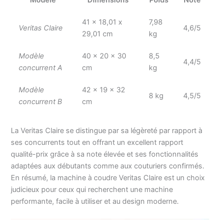
Modèle
Dimensions
Poids
Note
pédale est possible sans
problème avec la
41 x 18,01 x
7,98
Veritas Claire
4,6/5
VERITAS Claire. La
29,01 cm
kg
machine à coudre est
livrée avec un kit de
Modèle
40 x 20 x 30
8,5
couture complet
4,4/5
concurrent A
cm
kg
d'accessoires Fonction
mémoire et motif propre
Modèle
42 x 19 x 32
- La fonction mémoire
8 kg
4,5/5
permet de stocker des
concurrent B
cm
coutures (décoratives)
individuellement et de les
La Veritas Claire se distingue par sa légèreté par rapport à
récupérer directement
lors du prochain travail
ses concurrents tout en offrant un excellent rapport
de couture. Grâce au
qualité-prix grâce à sa note élevée et ses fonctionnalités
grand écran LCD
adaptées aux débutants comme aux couturiers confirmés.
multifonction, les motifs
En résumé, la machine à coudre Veritas Claire est un choix
de points peuvent être
judicieux pour ceux qui recherchent une machine
facilement et rapidement
performante, facile à utiliser et au design moderne.
réglés individuellement et
également enregistrés.