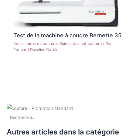
machines à coudre
mécaniques, contrôlées
par ordinateur et des
surjeteuses. Convient
pour les débutants, les
Test de la machine à coudre Bernette 35
confirmés et les
professionnels
Accessoires de couture
,
Guides d'achat couture
/ Par
Édouard Duvalier-Corbin
Autres articles dans la catégorie