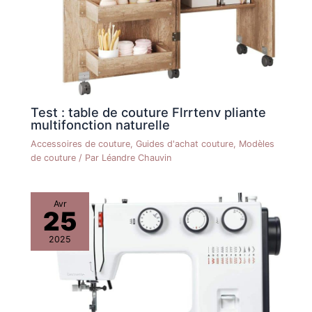
de points peuvent être
facilement et rapidement
réglés individuellement et
également enregistrés.
La machine peut coudre
des points de
matelassage, des points
décoratifs, des points
Test : table de couture Flrrtenv pliante
extensibles et des points
multifonction naturelle
de surjet VERITAS
Accessoires de couture
,
Guides d'achat couture
,
Modèles
Machines à coudre : les
de couture
/ Par
Léandre Chauvin
machines à coudre
VERITAS sont
synonymes de qualité et
Avr
d'exigences les plus
25
élevées depuis plus de
125 ans. Les machines à
2025
coudre sont innovantes
et séduisent par leur
fonctionnalité
exceptionnelle. La
gamme comprend des