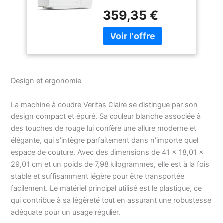
machine à coudre Claire
359,35 €
de VERITAS permet non
seulement de coudre
des coutures et des
coutures décoratives
habituelles, mais aussi
des lettres et des
Design et ergonomie
chiffres. Chacun des 197
programmes est
préprogrammé avec la
La machine à coudre Veritas Claire se distingue par son
largeur et la longueur de
design compact et épuré. Sa couleur blanche associée à
point optimales, mais
des touches de rouge lui confère une allure moderne et
peuvent également être
élégante, qui s’intègre parfaitement dans n’importe quel
modifiés de manière
espace de couture. Avec des dimensions de 41 x 18,01 x
invidiuelle. La livraison
29,01 cm et un poids de 7,98 kilogrammes, elle est à la fois
comprend 9 pieds
presseurs : pied
stable et suffisamment légère pour être transportée
presseur universel, pied
facilement. Le matériel principal utilisé est le plastique, ce
zig-zag, pied
qui contribue à sa légèreté tout en assurant une robustesse
boutonnière (1 niveau),
adéquate pour un usage régulier.
pied pour boutonnière (1