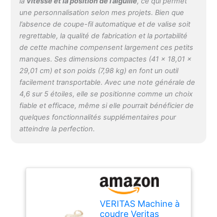
la
vitesse et la position de l’aiguille
, ce qui permet
automatique, la machine
une personnalisation selon mes projets. Bien que
à coudre fonctionne
l’absence de coupe-fil automatique et de valise soit
presque toute seule et
regrettable, la qualité de fabrication et la portabilité
assure des résultats
de cette machine compensent largement ces petits
optimaux. La vitesse de
manques. Ses dimensions compactes (41 x 18,01 x
couture peut également
être réglée en continu et
29,01 cm) et son poids (7,98 kg) en font un outil
permet des résultats de
facilement transportable. Avec une note générale de
couture impeccables et
4,6 sur 5 étoiles, elle se positionne comme un choix
précis, même sur les
fiable et efficace, même si elle pourrait bénéficier de
tissus particulièrement
quelques fonctionnalités supplémentaires pour
sensibles. La longueur et
atteindre la perfection.
la largeur du point sont
réglables en continu.
Longueur : 0,0 - 4,5 mm
- Largeur : 0,0 - 7,0 mm
Avec trous automatiques
et 6 trous de boutons -
Grâce à la boutonnière
automatique, les
VERITAS Machine à
boutonnières sont
coudre Veritas