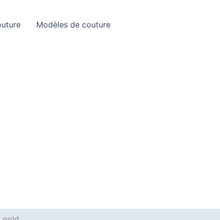
Rechercher
outure
Modèles de couture
l gold