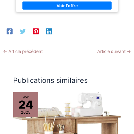
et les jambes de pantalon. Compartiment à accessoires
intégré : le compartiment supplémentaire intégré te permet
de ranger tes accessoires de couture et de les avoir
toujours à portée de main. Plus de fils, plus d'options :
Coudre avec quatre fils en même temps Contenu : machine
à coudre MD19169, 4x plateaux pour bobines de fil, 4x
bobines de fil (prémontées), 1x pinceau à peluches, 1x
bouteille d'huile vide, 1x jeu d'aiguilles, 1x règle pour
bordures, 1x capot, 1x pincette, 1x récipient pour déchets,
3x tournevis (grand, moyen, petit), 1x couteau inférieur de
rechange, 1x convertisseur de deux fils, 1x pédale de
←
Article précédent
Article suivant
→
commande
Publications similaires
Avr
24
2025