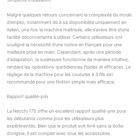
Simplicité d’utilisation
la surjeteuse compacte
et robuste Necchi Lock
N175 est capable de
Malgré quelques retours concernant la complexité du mode
réaliser des points
d’emploi, notamment dû à sa disponibilité uniquement en
exclusifs, grâce aux
italien, une fois la machine maîtrisée, elle s’avère être d’une
nombreux programmes
facilité déconcertante à utiliser. Certains utilisateurs ont
disponibles. Contrôle et
souligné la nécessité d’une notice en français pour une
précision de la vitesse
meilleure prise en main. Cependant, après une période
de 1 100 points/min.
d’adaptation, la surjeteuse fonctionne de manière intuitive,
rendant les opérations quotidiennes fluides et efficaces. Le
réglage de la machine pour les coutures à 3 fils est
recommandé pour une finition simple mais efficace.
Rapport qualité-prix
La Necchi 175 offre un excellent rapport qualité-prix pour
les débutants comme pour les utilisateurs plus
expérimentés. Bien que le produit soit livré sans la boîte
d’origine, il est complet avec tous les accessoires