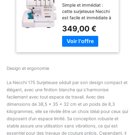
Simple et immédiat :
différentiel, facile à
cette surjeteuse Necchi
utiliser
est facile et immédiate à
utiliser, car elle est livrée
349,00 €
avec les fils, bobines et
canettes déjà montés, ce
qui lui permet de
s'adapter également à
ceux qui ne sont pas
experts de surjeteuses.
Design et ergonomie
Coud avec 3 et 4 fils et
réalise trois hauteurs
différentes du surjet.
La Necchi 175 Surjeteuse séduit par son design compact et
Couture de tissus lourds
élégant, avec une finition blanche qui s’harmonise
: la surjeteuse permet de
facilement avec tout espace de travail. Avec des
coudre une large gamme
dimensions de 38,5 x 35 x 32 cm et un poids de 8,3
de types de tissus au
kilogrammes, elle se révèle être un choix idéal pour ceux qui
point overlock adapté
disposent d’un espace limité. Sa conception robuste et
pour la couture de tissus
particulièrement lourds,
stable assure une utilisation sans vibrations, ce qui est
épais ou multi-couche.
essentiel pour des travaux de couture précis. Cependant, il