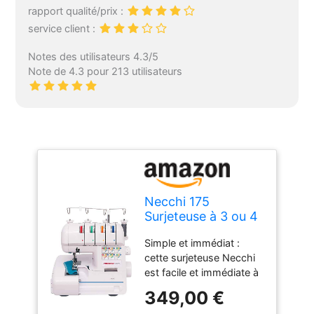
rapport qualité/prix :
service client :
Notes des utilisateurs 4.3/5
Note de 4.3 pour 213 utilisateurs
Necchi 175
Surjeteuse à 3 ou 4
fils, avec
Simple et immédiat :
différentiel, facile à
cette surjeteuse Necchi
utiliser
est facile et immédiate à
utiliser, car elle est livrée
349,00 €
avec les fils, bobines et