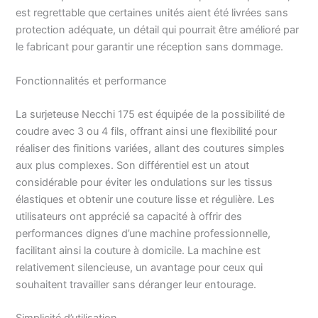
De plus, une vis spéciale
est regrettable que certaines unités aient été livrées sans
permet de mieux gérer
protection adéquate, un détail qui pourrait être amélioré par
ce type de travail.
le fabricant pour garantir une réception sans dommage.
Longueur et largeur des
points : chaque point
Fonctionnalités et performance
peut être ajusté selon les
besoins les plus
particuliers, grâce à la
La surjeteuse Necchi 175 est équipée de la possibilité de
manette de réglage de la
coudre avec 3 ou 4 fils, offrant ainsi une flexibilité pour
longueur et de la largeur
réaliser des finitions variées, allant des coutures simples
du point. Variété de
aux plus complexes. Son différentiel est un atout
points : vous ne savez
considérable pour éviter les ondulations sur les tissus
pas quel point choisir
élastiques et obtenir une couture lisse et régulière. Les
parmi ce large choix ?
Pour chaque type de
utilisateurs ont apprécié sa capacité à offrir des
travail, vous trouverez la
performances dignes d’une machine professionnelle,
bonne combinaison :
facilitant ainsi la couture à domicile. La machine est
overlock à trois fils et 1
relativement silencieuse, un avantage pour ceux qui
aiguille, ourlet serré à 3
souhaitent travailler sans déranger leur entourage.
fils, ourlet roulé à 3 fils,
point picot. Test réussi :