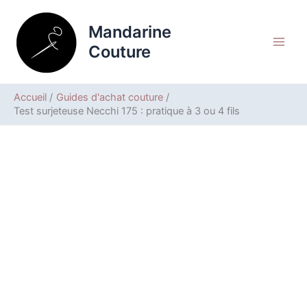
Aller
Rechercher
au
Mandarine
contenu
Couture
Accueil
Guides d'achat couture
Test surjeteuse Necchi 175 : pratique à 3 ou 4 fils