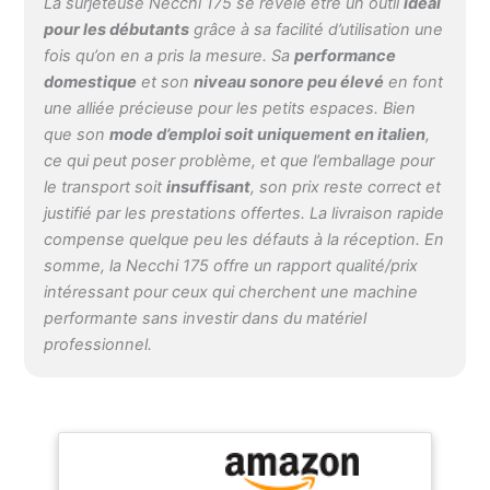
La surjeteuse Necchi 175 se révèle être un outil
idéal
besoins les plus
pour les débutants
grâce à sa facilité d’utilisation une
particuliers, grâce à la
fois qu’on en a pris la mesure. Sa
performance
manette de réglage de la
domestique
et son
niveau sonore peu élevé
en font
longueur et de la largeur
une alliée précieuse pour les petits espaces. Bien
du point. Variété de
que son
mode d’emploi soit uniquement en italien
,
points : vous ne savez
pas quel point choisir
ce qui peut poser problème, et que l’emballage pour
parmi ce large choix ?
le transport soit
insuffisant
, son prix reste correct et
Pour chaque type de
justifié par les prestations offertes. La livraison rapide
travail, vous trouverez la
compense quelque peu les défauts à la réception. En
bonne combinaison :
somme, la Necchi 175 offre un rapport qualité/prix
overlock à trois fils et 1
intéressant pour ceux qui cherchent une machine
aiguille, ourlet serré à 3
performante sans investir dans du matériel
fils, ourlet roulé à 3 fils,
point picot. Test réussi :
professionnel.
la surjeteuse compacte
et robuste Necchi Lock
N175 est capable de
réaliser des points
exclusifs, grâce aux
nombreux programmes