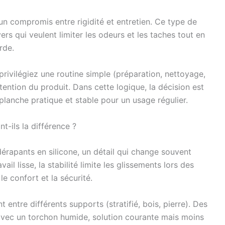
 fermement en place : les pieds antidérapants inclus
 planche à découper composite offrent une prise
 un compromis entre rigidité et entretien. Ce type de
et sûre sur votre plan de travail, empêchant tout
ers qui veulent limiter les odeurs et les taches tout en
ent ou déplacement pendant que vous préparez les
rde.
s
rivilégiez une routine simple (préparation, nettoyage,
tention du produit. Dans cette logique, la décision est
lanche pratique et stable pour un usage régulier.
nt-ils la différence ?
dérapants en silicone, un détail qui change souvent
ail lisse, la stabilité limite les glissements lors des
le confort et la sécurité.
 entre différents supports (stratifié, bois, pierre). Des
avec un torchon humide, solution courante mais moins