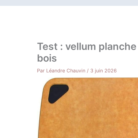
Test : vellum planche
bois
Par
Léandre Chauvin
/
3 juin 2026