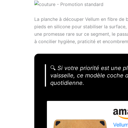
La planche à découper Vellum en fibre de b
pieds en silicone pour stabiliser la surface
une promesse rare sur ce segment, le passag
à concilier hygiène, praticité et encombrem
🔍
Si votre priorité est une p
vaisselle, ce modèle coche d
quotidienne.
Vellum