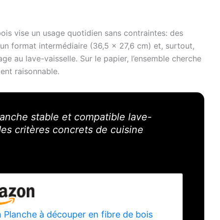
ois vise un usage quotidien sans contraintes: des
, un format intermédiaire (36,5 x 27,6 cm) et, surtout,
e au lave-vaisselle. Sur le papier, l’ensemble cherche
ent raisonnable.
lanche stable et compatible lave-
es critères concrets de cuisine
 Planche à découper en fibre de bois