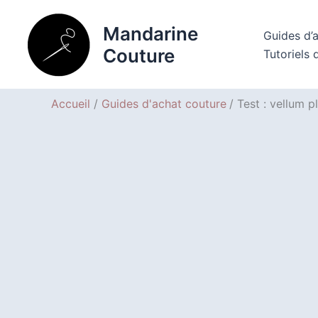
Aller
au
Mandarine
Guides d’
contenu
Couture
Tutoriels 
Accueil
Guides d'achat couture
Test : vellum p