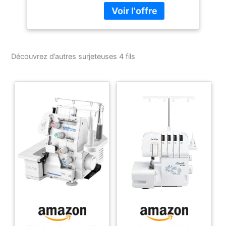
fils 2, 3 et 4 points – Les
6 types de points
différents garantissent
un point parfait, quel que
soit le projet. 1300
Découvrez d’autres surjeteuses 4 fils
mailles par minute
offrent une vitesse
professionnelle pour des
résultats plus rapides. Le
bras libre pratique est
accessible en retirant le
compartiment des
accessoires et vous
permet de surjeter les
poignets, les ourlets du
pantalon et d'autres
coutures circulaires avec
facilité. Coudre des
ourlets étroits sur des
serviettes, ou un bord
décoratif à 3 fils autour