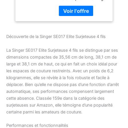
plus facile. Capacité de
fils 2, 3 et 4 points – Les
6 types de points
différents garantissent
un point parfait, quel que
soit le projet. 1300
Découverte de la Singer SE017 Elite Surjeteuse 4 fils
mailles par minute
offrent une vitesse
La Singer SE017 Elite Surjeteuse 4 fils se distingue par ses
professionnelle pour des
dimensions compactes de 35,56 cm de long, 38,1 cm de
résultats plus rapides. Le
large et 38,1 cm de haut, ce qui en fait un choix idéal pour
bras libre pratique est
accessible en retirant le
les espaces de couture restreints. Avec un poids de 6,2
compartiment des
kilogrammes, elle se révèle à la fois robuste et facile à
accessoires et vous
déplacer. Bien qu’elle ne dispose pas d’une fonction d’arrêt
permet de surjeter les
automatique, ses performances compensent largement
poignets, les ourlets du
cette absence. Classée 159e dans la catégorie des
pantalon et d'autres
surjeteuses sur Amazon, elle témoigne d’une popularité
coutures circulaires avec
certaine parmi les amateurs de couture.
facilité. Coudre des
ourlets étroits sur des
serviettes, ou un bord
Performances et fonctionnalités