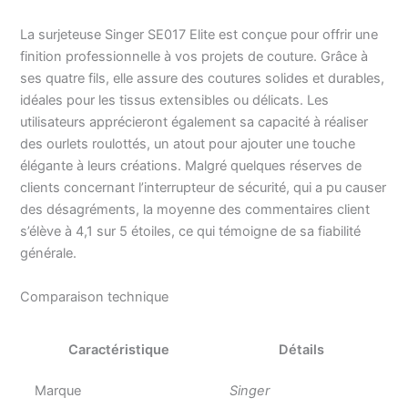
décoratif à 3 fils autour
d'une couverture en laine
La surjeteuse Singer SE017 Elite est conçue pour offrir une
pour lui donner la
finition professionnelle à vos projets de couture. Grâce à
distinctivité qu'elle mérite
ses quatre fils, elle assure des coutures solides et durables,
tout en prolongeant sa
idéales pour les tissus extensibles ou délicats. Les
durée de vie.
utilisateurs apprécieront également sa capacité à réaliser
L'alimentation
différentielle offre zéro
des ourlets roulottés, un atout pour ajouter une touche
distorsion des coutures
élégante à leurs créations. Malgré quelques réserves de
même lors de la couture
clients concernant l’interrupteur de sécurité, qui a pu causer
de tissus extra
des désagréments, la moyenne des commentaires client
extensibles et de
s’élève à 4,1 sur 5 étoiles, ce qui témoigne de sa fiabilité
voilages légers.
générale.
Comparaison technique
Caractéristique
Détails
Marque
Singer