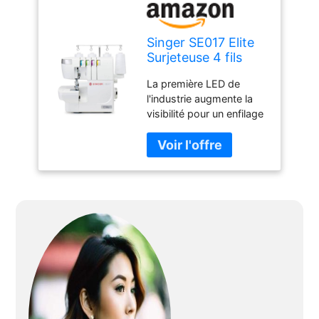
Singer SE017 Elite
Surjeteuse 4 fils
La première LED de
l'industrie augmente la
visibilité pour un enfilage
plus facile. Capacité de
fils 2, 3 et 4 points – Les
6 types de points
différents garantissent
un point parfait, quel que
soit le projet. 1300
mailles par minute
offrent une vitesse
professionnelle pour des
résultats plus rapides. Le
bras libre pratique est
accessible en retirant le
compartiment des