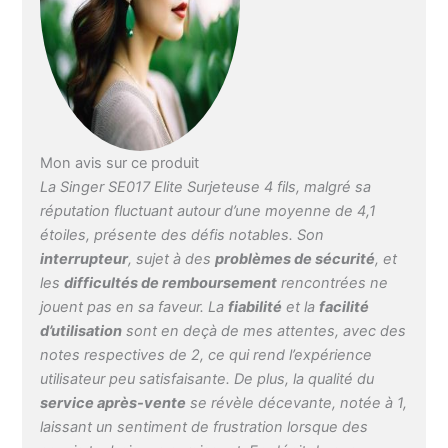
accessoires et vous
permet de surjeter les
poignets, les ourlets du
pantalon et d'autres
coutures circulaires avec
facilité. Coudre des
ourlets étroits sur des
serviettes, ou un bord
Mon avis sur ce produit
décoratif à 3 fils autour
La Singer SE017 Elite Surjeteuse 4 fils, malgré sa
d'une couverture en laine
réputation fluctuant autour d’une moyenne de 4,1
pour lui donner la
étoiles, présente des défis notables. Son
distinctivité qu'elle mérite
tout en prolongeant sa
interrupteur
, sujet à des
problèmes de sécurité
, et
durée de vie.
les
difficultés de remboursement
rencontrées ne
L'alimentation
jouent pas en sa faveur. La
fiabilité
et la
facilité
différentielle offre zéro
d’utilisation
sont en deçà de mes attentes, avec des
distorsion des coutures
notes respectives de 2, ce qui rend l’expérience
même lors de la couture
utilisateur peu satisfaisante. De plus, la qualité du
de tissus extra
service après-vente
se révèle décevante, notée à 1,
extensibles et de
voilages légers.
laissant un sentiment de frustration lorsque des