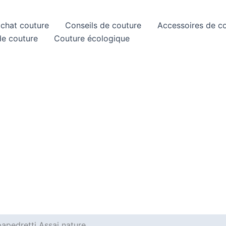
achat couture
Conseils de couture
Accessoires de c
de couture
Couture écologique
papedretti Assai nature