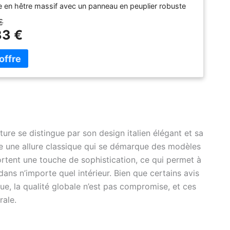
e en hêtre massif avec un panneau en peuplier robuste
perforations pour laisser passer la vapeur Housse de
€
epasser en coton imprimé recouverte d'aluminium
33 €
à la chaleur qui accélère le repassage en réfléchissant la
acile à ranger et à déplacer, une fois pliée, la planche à
reste droite
ure se distingue par son design italien élégant et sa
ère une allure classique qui se démarque des modèles
ortent une touche de sophistication, ce qui permet à
ans n’importe quel intérieur. Bien que certains avis
que, la qualité globale n’est pas compromise, et ces
rale.