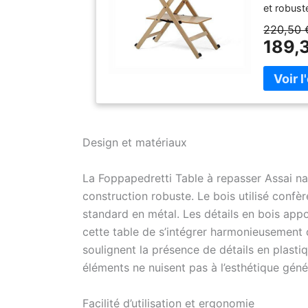
et robust
avec des 
220,50 
table à r
189,
résistant 
chaleur. F
repasser 
Design et matériaux
La Foppapedretti Table à repasser Assai nat
construction robuste. Le bois utilisé conf
standard en métal. Les détails en bois app
cette table de s’intégrer harmonieusement d
soulignent la présence de détails en plasti
éléments ne nuisent pas à l’esthétique géné
Facilité d’utilisation et ergonomie