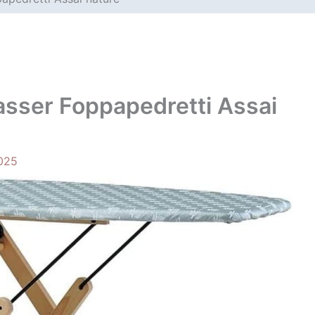
passer Foppapedretti Assai
025