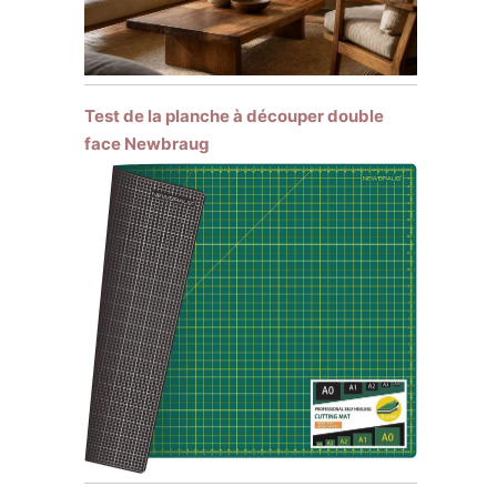
Test de la planche à découper double
face Newbraug