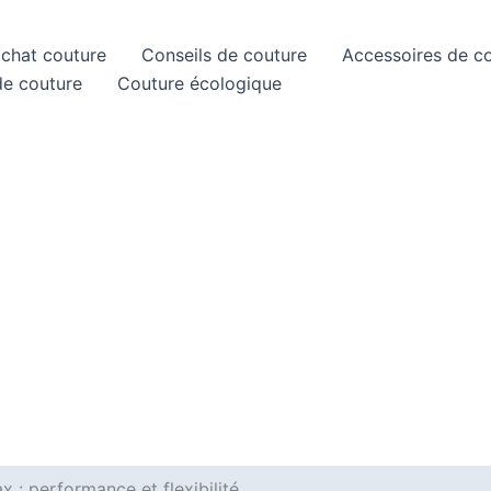
achat couture
Conseils de couture
Accessoires de c
de couture
Couture écologique
x : performance et flexibilité