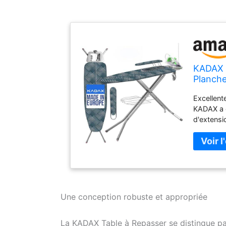
KADAX T
Planche
Courant
Excellent
Bleu Ma
KADAX a é
d'extensi
coulissan
la planch
hauteur. 
fois asse
repasser
pliage ac
antidérap
Une conception robuste et appropriée
repose-fe
élégante.
La KADAX Table à Repasser se distingue par 
menthe, bl