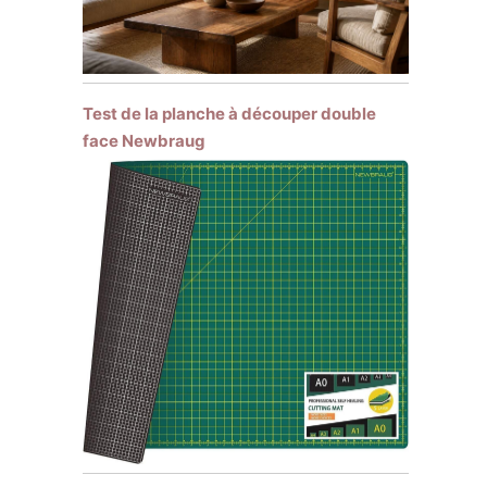
Test de la planche à découper double
face Newbraug