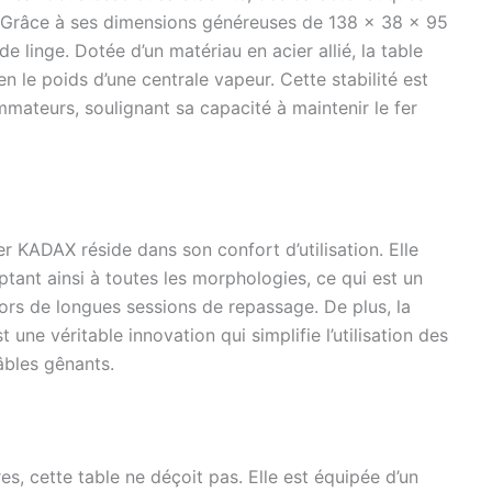
 Grâce à ses dimensions généreuses de 138 x 38 x 95
e de la planche à repasser Gorino réglable en hauteur
pose-fer sur le côté. Vous pouvez y placer un fer chaud.
e linge. Dotée d’un matériau en acier allié, la table
n le poids d’une centrale vapeur. Cette stabilité est
ateurs, soulignant sa capacité à maintenir le fer
er KADAX réside dans son confort d’utilisation. Elle
ptant ainsi à toutes les morphologies, ce qui est un
 lors de longues sessions de repassage. De plus, la
une véritable innovation qui simplifie l’utilisation des
câbles gênants.
s, cette table ne déçoit pas. Elle est équipée d’un