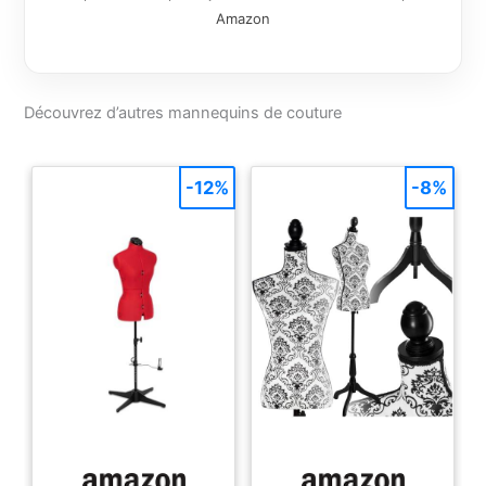
central. Base 5
Amazon
étoiles avec roulettes
verrouillables en tissu
de couleur grise Tour
de poitrine : 84-104
Découvrez d’autres mannequins de couture
cm | Tour de taille :
65-84 cm | Tour de
hanches : 91-112 cm
-12%
-8%
| Longueur du dos :
38-42 cm | Tour de
cou : 37 cm | Hauteur
totale : 203 cm |
Taille aux hanches :
18 cm | Largeur des
épaules : 37 cm | De
l'épaule au mamelon :
23 cm | Veuillez
vérifier vos
dimensions avant de
commander !