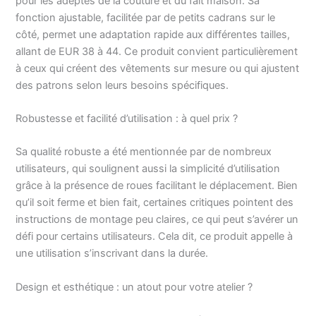
pour les adeptes de la couture et du fait maison. Sa
Tour de cou : 37 cm |
fonction ajustable, facilitée par de petits cadrans sur le
Hauteur totale : 203
côté, permet une adaptation rapide aux différentes tailles,
cm | Taille aux hanches
allant de EUR 38 à 44. Ce produit convient particulièrement
: 18 cm | Largeur des
à ceux qui créent des vêtements sur mesure ou qui ajustent
épaules : 37 cm | De
des patrons selon leurs besoins spécifiques.
l'épaule au mamelon :
23 cm | Veuillez vérifier
vos dimensions avant
Robustesse et facilité d’utilisation : à quel prix ?
de commander !
Sa qualité robuste a été mentionnée par de nombreux
utilisateurs, qui soulignent aussi la simplicité d’utilisation
grâce à la présence de roues facilitant le déplacement. Bien
qu’il soit ferme et bien fait, certaines critiques pointent des
instructions de montage peu claires, ce qui peut s’avérer un
défi pour certains utilisateurs. Cela dit, ce produit appelle à
une utilisation s’inscrivant dans la durée.
Design et esthétique : un atout pour votre atelier ?