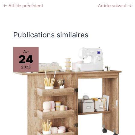
parfaitement à votre déco de
←
Article précédent
Article suivant
→
chambre. Vous pouvez lui
associer une machine à
coudre et un mètre de couture
pour accentuer votre
décoration style atelier.
Publications similaires
Avr
24
2025