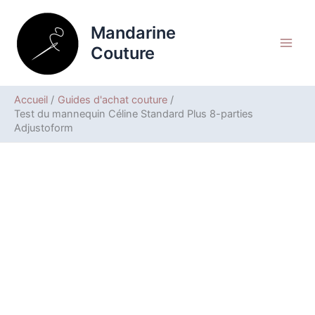
Aller
Rechercher
au
Mandarine
contenu
Couture
Accueil
Guides d'achat couture
Test du mannequin Céline Standard Plus 8-parties
Adjustoform