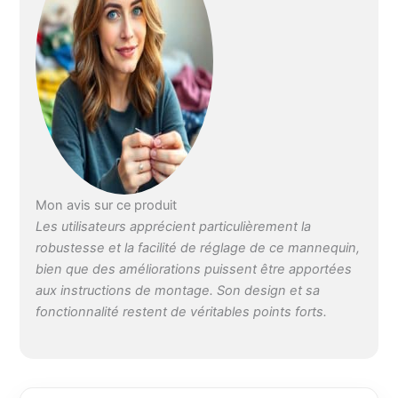
38-42 cm | Tour de
cou : 37 cm | Hauteur
totale : 203 cm |
Taille aux hanches :
18 cm | Largeur des
épaules : 37 cm | De
l'épaule au mamelon :
23 cm | Veuillez
vérifier vos
dimensions avant de
commander !
Mon avis sur ce produit
Les utilisateurs apprécient particulièrement la
robustesse et la facilité de réglage de ce mannequin,
bien que des améliorations puissent être apportées
aux instructions de montage. Son design et sa
fonctionnalité restent de véritables points forts.