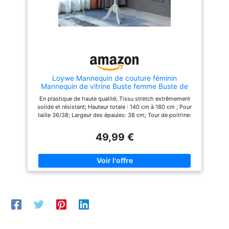
mousse. Cela vous permet
MONTAGE ULTRA FACILE - Ce
d'épingler les tissus et les
buste couture est prêt à
motifs au torse et de laisser
l’emploi dès sa sortie du
libre cours à votre créativité
carton. Un vrai gain de temps
Support | Livré avec une base
pour les passionnées de
noire élégante, robuste et
couture, de mode, de mercerie
facile à utiliser à quatre pieds
et de décoration intérieure qui
pour un assemblage et un
veulent se concentrer sur leur
rangement rapides. Le poteau
art sans perdre une minute à
du support est calibré et
assembler un set couture
Loywe Mannequin de couture féminin
comprend un marqueur à
complexe. DESIGN ÉLÉGANT
Mannequin de vitrine Buste femme Buste de
ourlet à broches pour aider à
ET LÉGER - Le mannequin
couture Mannequin à vêtements Buste Torse
En plastique de haute qualité; Tissu stretch extrêmement
marquer l'ourlet sur les robes
couture femme reglable allie
Taille 36/38 | 6016 Blanc
solide et résistant; Hauteur totale : 140 cm à 180 cm ; Pour
ou les jupes Nous sommes
robustesse et esthétique.
taille 36/38; Largeur des épaules: 38 cm; Tour de poitrine:
fiers de la qualité et offrons
Parfait pour décorer votre
88 cm; Tour de taille: 66 cm; Tour de hanches: 90 cm;
une garantie de deux ans
maison ou votre boutique, il
Convient pour la maison, pour les vitrines, la couture et pour
49,99 €
contre les matériaux
met en valeur vos créations,
concevoir des vêtements.
défectueux sur tous nos
des robes aux accessoires de
produits
couture, il attirera les regards
sur vos vitrines. Ce mannequin
de vitrine est également idéal
comme décoration de
chambre ou de couloir
originale. POLYVALENT ET
PRATIQUE - Ce buste de
couture convient autant aux
amateurs qu’aux
professionnels. Il s’intègre