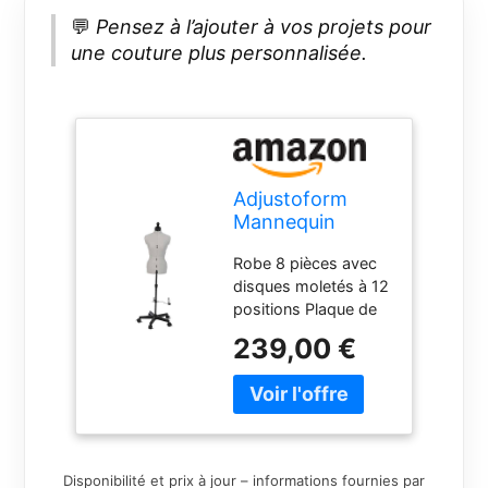
💬
Pensez à l’ajouter à vos projets pour
une couture plus personnalisée.
Adjustoform
Mannequin
Couture
Robe 8 pièces avec
Réglable, Céline
disques moletés à 12
Standard Plus 8-
positions Plaque de
Partie | Petite (S)
finition pour le cou.
[Taille EUR 38 à
239,00 €
Longueur réglable à
44]
l'arrière. Marqueur
pour ourlet de
poignée. Mesure de
l'ourlet terminée au
niveau du pôle
Disponibilité et prix à jour – informations fournies par