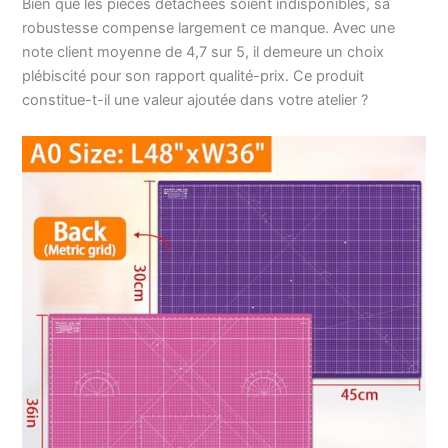
Bien que les pièces détachées soient indisponibles, sa
d'applications, telles
robustesse compense largement ce manque. Avec une
que : tapis de découpe
note client moyenne de 4,7 sur 5, il demeure un choix
pour artisanat, tapis de
plébiscité pour son rapport qualité-prix. Ce produit
découpe pour tissu,
constitue-t-il une valeur ajoutée dans votre atelier ?
tapis de découpe pour
couture, tapis d'établi,
tapis de table
d'étudiant, tapis de
bureau (au lieu de tapis
de souris), et
fabrication de divers
travaux manuels,
sculpture, patchwork,
couture, artisanat,
modèles, matelassage,
projets de tissu.
Conseils d'entretien : la
marchandise sera
expédiée dans un sac
individuel en
polypropylène emballé