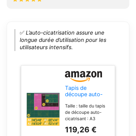
✅
L’auto-cicatrisation assure une
longue durée d’utilisation pour les
utilisateurs intensifs.
Tapis de
découpe auto-
cicatrisant,
Taille : taille du tapis
format A0, 91,4
de découpe auto-
x 121,9 cm,
cicatrisant : A3
double face, 5
environ 30,5 x 45,7
plis, pour
119,26 €
cm, A2 environ 45,7
couture,