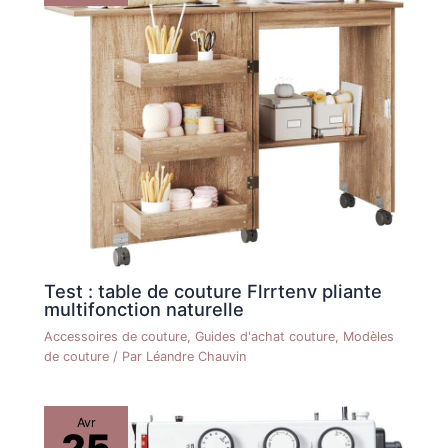
dans un endroit
ventilé jusqu'à ce qu'il
se dissipe
légèrement. S'il est
plié ou déformé en
raison du transport,
veuillez utiliser des
objets lourds pour
appuyer dessus
pendant environ 24
heures. PS: Ce
produit est
strictement interdit
Test : table de couture Flrrtenv pliante
d'exposer au soleil et
multifonction naturelle
d'utiliser dans des
zones à haute
Accessoires de couture
,
Guides d'achat couture
,
Modèles
température.
de couture
/ Par
Léandre Chauvin
Avr