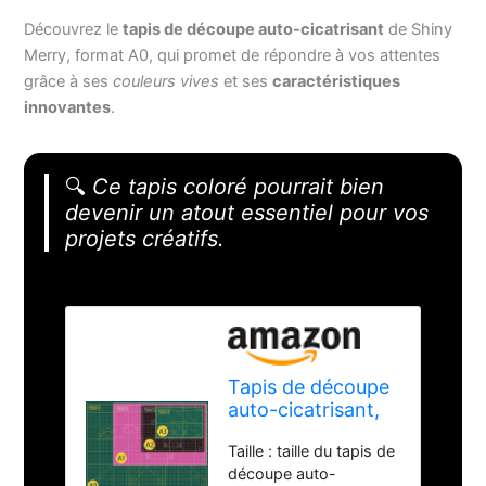
Découvrez le
tapis de découpe auto-cicatrisant
de Shiny
Merry, format A0, qui promet de répondre à vos attentes
grâce à ses
couleurs vives
et ses
caractéristiques
innovantes
.
🔍
Ce tapis coloré pourrait bien
devenir un atout essentiel pour vos
projets créatifs.
Tapis de découpe
auto-cicatrisant,
format A0, 91,4 x
Taille : taille du tapis de
121,9 cm, double
découpe auto-
face, 5 plis, pour