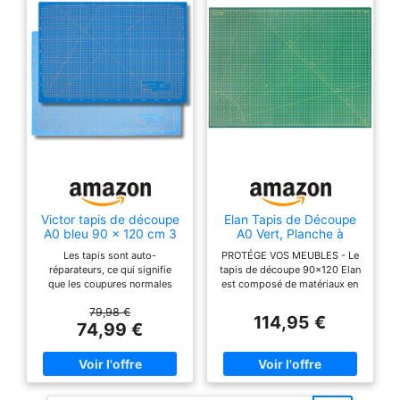
d'entretien : la
face, le Côté
marchandise sera
d'impression
expédiée dans un
métrique : 1 grille est
sac individuel en
de 1 cm, côté
polypropylène
impression impériale
emballé à plat.
: 2 grilles font 2,5
Toutes les
cm. Durabilité : la
marchandises ont
surface du tapis de
été inspectées
découpe est en PVC
strictement par
souple, la couche
l'usine. S'il y a une
intermédiaire en PVC
odeur sur le matériau
rigide, peut
Victor tapis de découpe
Elan Tapis de Découpe
des produits lorsque
A0 bleu 90 x 120 cm 3
A0 Vert, Planche à
empêcher la lame de
vous le déballez,
plis auto-cicatrisant –
Découper 90x120 cm à
Les tapis sont auto-
PROTÉGE VOS MEUBLES - Le
pénétrer, fournir plus
support de découpe
5 Couches
veuillez le placer
réparateurs, ce qui signifie
tapis de découpe 90x120 Elan
d'amortissement et
professionnel pour
que les coupures normales
est composé de matériaux en
dans un endroit
bricolage et couture,
de soutien à votre
n'endommagent pas le tapis.
PVC recyclés solides et est
ventilé jusqu'à ce qu'il
sous-main de bureau
79,98 €
lame, ce qui prolonge
Chaque tapis comporte une
auto-cicatrisant. Le tapis
114,95 €
se dissipe
74,99 €
impression quadrillée sur une
decoupe autocicatrisant A0
la durée de vie du
légèrement. S'il est
face, ce qui vous aide lors de
est idéal pour protéger votre
tapis, et permet aux
la découpe Tous les Sous-
table lors de la couture ou du
plié ou déformé en
coupures de
mains de bricolage ont une
matelassage.
raison du transport,
surface antidérapante, ce qui
AUTOCICATRISANT - Une
disparaître
veuillez utiliser des
est idéal pour les travaux de
caractéristique du tapis de