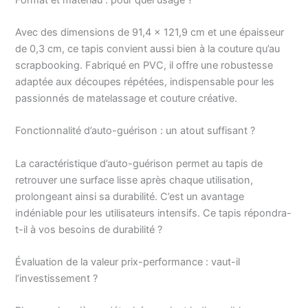
Durabilité : la surface
du tapis de découpe
est en PVC souple, la
Avec des dimensions de 91,4 x 121,9 cm et une épaisseur
couche intermédiaire
de 0,3 cm, ce tapis convient aussi bien à la couture qu’au
en PVC rigide, peut
scrapbooking. Fabriqué en PVC, il offre une robustesse
empêcher la lame de
adaptée aux découpes répétées, indispensable pour les
pénétrer, fournir plus
passionnés de matelassage et couture créative.
d'amortissement et de
soutien à votre lame,
Fonctionnalité d’auto-guérison : un atout suffisant ?
ce qui prolonge la
durée de vie du tapis,
et permet aux
La caractéristique d’auto-guérison permet au tapis de
coupures de
retrouver une surface lisse après chaque utilisation,
disparaître
prolongeant ainsi sa durabilité. C’est un avantage
pratiquement Excellent
indéniable pour les utilisateurs intensifs. Ce tapis répondra-
rapport qualité/prix :
t-il à vos besoins de durabilité ?
les tapis de découpe
double face peuvent
Évaluation de la valeur prix-performance : vaut-il
répondre aux besoins
de différentes
l’investissement ?
personnes et ont une
large gamme