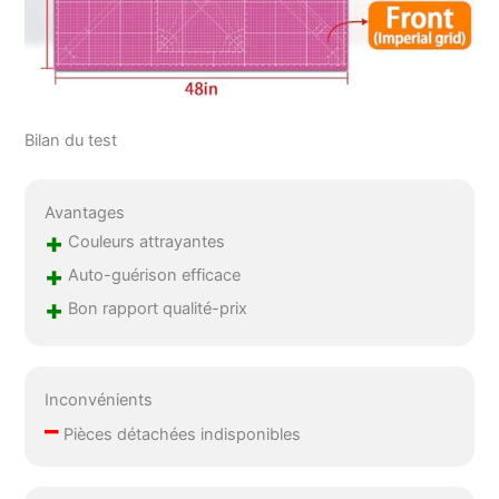
à plat. Toutes les
marchandises ont été
inspectées strictement
par l'usine. S'il y a une
odeur sur le matériau
des produits lorsque
Bilan du test
vous le déballez,
veuillez le placer dans
un endroit ventilé
Avantages
jusqu'à ce qu'il se
+
Couleurs attrayantes
dissipe légèrement. S'il
est plié ou déformé en
+
Auto-guérison efficace
raison du transport,
+
Bon rapport qualité-prix
veuillez utiliser des
objets lourds pour
appuyer dessus
pendant environ 24
Inconvénients
heures. PS: Ce produit
–
est strictement interdit
Pièces détachées indisponibles
d'exposer au soleil et
d'utiliser dans des