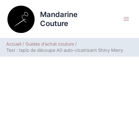
Aller
Rechercher
au
Mandarine
contenu
Couture
Accueil
Guides d'achat couture
Test : tapis de découpe A0 auto-cicatrisant Shiny Merry