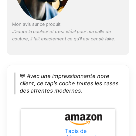
surface du tapis de
découpe est en PVC
souple, la couche
Mon avis sur ce produit
intermédiaire en PVC
rigide, peut
J’adore la couleur et c’est idéal pour ma salle de
empêcher la lame de
couture, il fait exactement ce qu’il est censé faire.
pénétrer, fournir plus
d'amortissement et
de soutien à votre
lame, ce qui prolonge
la durée de vie du
💬
Avec une impressionnante note
tapis, et permet aux
coupures de
client, ce tapis coche toutes les cases
disparaître
des attentes modernes.
pratiquement
Excellent rapport
qualité/prix : les tapis
de découpe double
face peuvent
répondre aux
Tapis de
besoins de