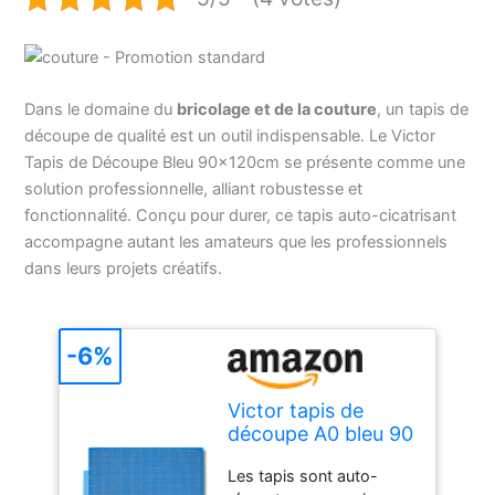
Dans le domaine du
bricolage et de la couture
, un tapis de
découpe de qualité est un outil indispensable. Le Victor
Tapis de Découpe Bleu 90x120cm se présente comme une
solution professionnelle, alliant robustesse et
fonctionnalité. Conçu pour durer, ce tapis auto-cicatrisant
accompagne autant les amateurs que les professionnels
dans leurs projets créatifs.
-6%
Victor tapis de
découpe A0 bleu 90
x 120 cm 3 plis
Les tapis sont auto-
auto-cicatrisant –