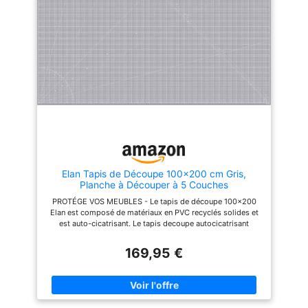
patins de coupe.
patins de coupe.
Elan Tapis de Découpe 100x200 cm Gris,
Planche à Découper à 5 Couches
PROTÉGE VOS MEUBLES - Le tapis de découpe 100x200
Elan est composé de matériaux en PVC recyclés solides et
est auto-cicatrisant. Le tapis decoupe autocicatrisant
100x200 CM est idéal pour protéger votre table lors de la
couture ou du matelassage. AUTOCICATRISANT - Une
169,95 €
caractéristique du tapis de découpe autocicatrisant
100x200 CM est que le tapis de coupe couture se compose
de 5 couches de différents matériaux en PVC. Les deux
couches supérieures ont été développées pour fournir une
surface robuste avec une fonction d'auto-guérison. Lorsque