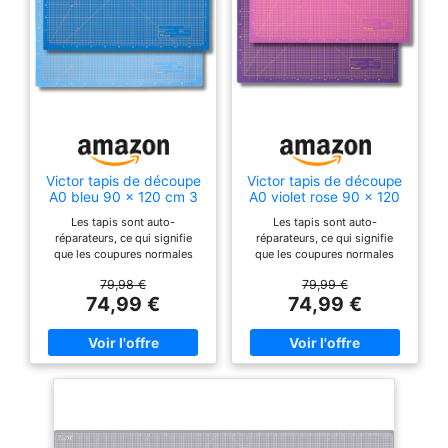
Victor tapis de découpe
Victor tapis de découpe
A0 bleu 90 x 120 cm 3
A0 violet rose 90 x 120
plis auto-cicatrisant –
cm 3 plis auto-
Les tapis sont auto-
Les tapis sont auto-
support de découpe
cicatrisant – support de
réparateurs, ce qui signifie
réparateurs, ce qui signifie
professionnel pour
découpe professionnel
que les coupures normales
que les coupures normales
bricolage et couture,
pour bricolage et
n'endommagent pas le tapis.
n'endommagent pas le tapis.
sous-main de bureau
couture, sous-main de
79,98 €
79,99 €
Chaque tapis comporte une
Chaque tapis comporte une
bureau
74,99 €
74,99 €
impression quadrillée sur une
impression quadrillée sur une
face, ce qui vous aide lors de
face, ce qui vous aide lors de
la découpe Tous les Sous-
la découpe Tous les Sous-
mains de bricolage ont une
mains de bricolage ont une
surface antidérapante, ce qui
surface antidérapante, ce qui
est idéal pour les travaux de
est idéal pour les travaux de
précision Le couteau est guidé
précision Le couteau est guidé
droit et la surface spéciale ne
droit et la surface spéciale ne
ternit pas le couteau aussi
ternit pas le couteau aussi
rapidement que les autres
rapidement que les autres