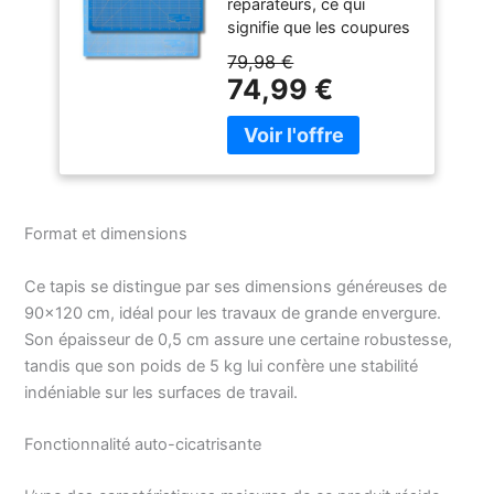
réparateurs, ce qui
support de
signifie que les coupures
découpe
normales
professionnel pour
79,98 €
n'endommagent pas le
bricolage et
74,99 €
tapis. Chaque tapis
couture, sous-main
comporte une
de bureau
impression quadrillée sur
une face, ce qui vous
aide lors de la découpe
Tous les Sous-mains de
Format et dimensions
bricolage ont une
surface antidérapante,
ce qui est idéal pour les
Ce tapis se distingue par ses dimensions généreuses de
travaux de précision Le
90×120 cm, idéal pour les travaux de grande envergure.
couteau est guidé droit
Son épaisseur de 0,5 cm assure une certaine robustesse,
et la surface spéciale ne
tandis que son poids de 5 kg lui confère une stabilité
ternit pas le couteau
indéniable sur les surfaces de travail.
aussi rapidement que les
autres patins de coupe.
Fonctionnalité auto-cicatrisante