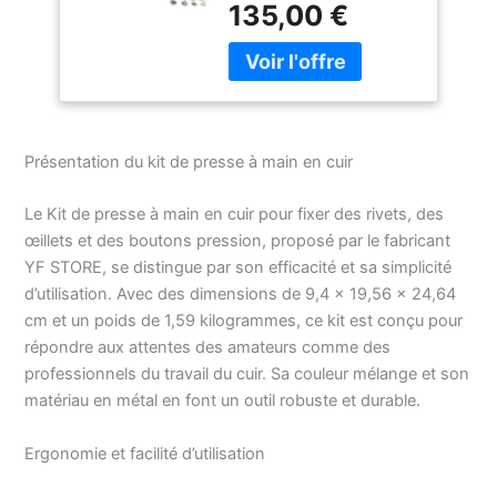
135,00 €
boutons pression
vendus séparément.
Presse manuelle à main,
matrices de rivet à
capuchon unique de 9
mm, matrices de rivet à
Présentation du kit de presse à main en cuir
double capuchon de 9
mm, n° : 3 matrices
d'œillets/œillets,
Le Kit de presse à main en cuir pour fixer des rivets, des
matrices de bouton
œillets et des boutons pression, proposé par le fabricant
pression à anneau ouvert
YF STORE, se distingue par son efficacité et sa simplicité
de 9,5 mm, matrices de
d’utilisation. Avec des dimensions de 9,4 x 19,56 x 24,64
bouton pression à
cm et un poids de 1,59 kilogrammes, ce kit est conçu pour
ressort de mode de 12,5
répondre aux attentes des amateurs comme des
mm, matrices de bouton
pression à ressort
professionnels du travail du cuir. Sa couleur mélange et son
utilitaire de 15 mm. Les
matériau en métal en font un outil robuste et durable.
perforateurs de 2 mm
sont recommandés pour
Ergonomie et facilité d’utilisation
les rivets de 9 mm : le
poinçon de 2,5 mm est