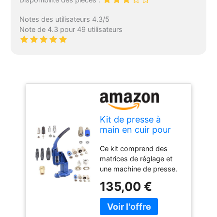
Disponibilité des pièces :
Notes des utilisateurs 4.3/5
Note de 4.3 pour 49 utilisateurs
Kit de presse à
main en cuir pour
fixer des rivets, des
Ce kit comprend des
œillets et des
matrices de réglage et
boutons pression
une machine de presse.
Rivets, œillets et
135,00 €
boutons pression
vendus séparément.
Presse manuelle à main,