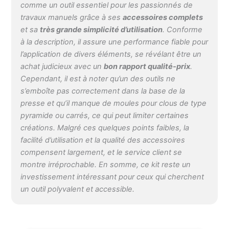
comme un outil essentiel pour les passionnés de
mm sera utile pour les
travaux manuels grâce à ses
accessoires complets
matrices d'œillets/œillets
et sa
très grande simplicité d’utilisation
. Conforme
No3 et peut également
à la description, il assure une performance fiable pour
être utilisée avec des
matrices de bouton
l’application de divers éléments, se révélant être un
pression de 15 mm si le
achat judicieux avec un
bon rapport qualité-prix
.
matériau est robuste Les
Cependant, il est à noter qu’un des outils ne
matrices de bouton
s’emboîte pas correctement dans la base de la
pression à anneau ouvert
presse et qu’il manque de moules pour clous de type
sont pour les boutons
pyramide ou carrés, ce qui peut limiter certaines
pression à anneau ouvert
créations. Malgré ces quelques points faibles, la
de 9,5 mm et aucun
perforateur n'est
facilité d’utilisation et la qualité des accessoires
nécessaire. Ce kit en cuir
compensent largement, et le service client se
est conçu pour les
montre irréprochable. En somme, ce kit reste un
amateurs et les
investissement intéressant pour ceux qui cherchent
professionnels.
un outil polyvalent et accessible.