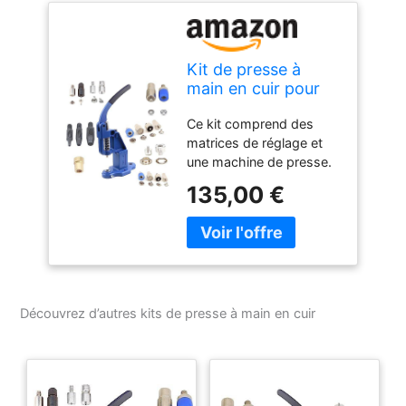
Kit de presse à
main en cuir pour
fixer des rivets, des
Ce kit comprend des
œillets et des
matrices de réglage et
boutons pression
une machine de presse.
Rivets, œillets et
135,00 €
boutons pression
vendus séparément.
Presse manuelle à main,
matrices de rivet à
capuchon unique de 9
mm, matrices de rivet à
Découvrez d’autres kits de presse à main en cuir
double capuchon de 9
mm, n° : 3 matrices
d'œillets/œillets,
matrices de bouton
pression à anneau ouvert