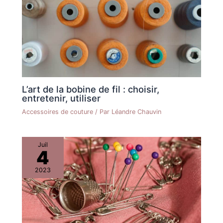
sur la poignée pour terminer. Aucune compétence complexe
n'est requise, ce qui permet d'économiser du temps et des
efforts.
L’art de la bobine de fil : choisir,
entretenir, utiliser
Accessoires de couture
/ Par
Léandre Chauvin
Juil
4
2023