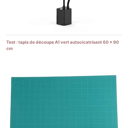
Test : tapis de découpe A1 vert autocicatrisant 60 x 90
cm