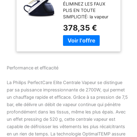
ÉLIMINEZ LES FAUX
2700W, Effet
PLIS EN TOUTE
Pressing 520 g,
SIMPLICITÉ: la vapeur
Pression 7.5 bars,
continue jusqu'à 155
Technologie
378,35 €
g/min de la central
OptimalTEMP,
vapeur fait le travail pour
Mode ECO, Semelle
vous - Regardez les plis
T-IonicGlide,
disparaitre avec un
Réservoir 1.8L,
supplément de vapeur
Bleu/Blanc
jusqu'à 520 g selon vos
(GC9635/20)
Performance et efficacité
besoins GARANTIE
SANS BRÛLURE : la
technologie
La Philips PerfectCare Elite Centrale Vapeur se distingue
OptimalTEMP de nos
par sa puissance impressionnante de 2700W, qui permet
centrales vapeur Philips
un chauffage rapide et efficace. Grâce à sa pression de 7,5
garantit que votre fer à
bar, elle délivre un débit de vapeur continue qui pénètre
repasser vapeur ne
profondément dans les tissus, même les plus épais. Avec
brûlera jamais les tissus
un effet pressing de 520 g, cette centrale vapeur est
à repasser, même s'il
repose sur vos
capable de défroisser les vêtements les plus récalcitrants
vêtements ou votre
en un rien de temps. La technologie OptimalTEMP assure