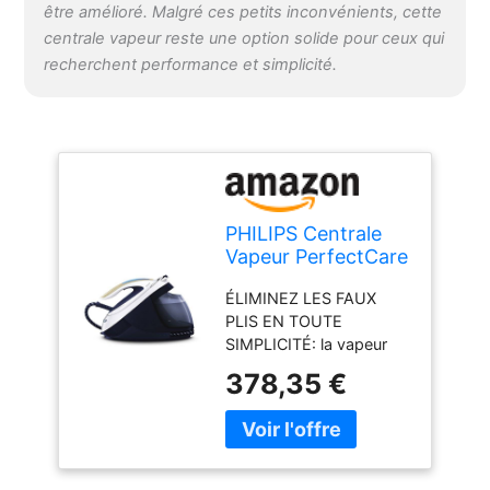
être amélioré. Malgré ces petits inconvénients, cette
automatiquement une
centrale vapeur reste une option solide pour ceux qui
vapeur puissante selon
recherchent performance et simplicité.
vos besoins et le tissu.
PHILIPS Centrale
Vapeur PerfectCare
Elite - Puissance
ÉLIMINEZ LES FAUX
2700W, Effet
PLIS EN TOUTE
Pressing 520 g,
SIMPLICITÉ: la vapeur
Pression 7.5 bars,
continue jusqu'à 155
Technologie
378,35 €
g/min de la central
OptimalTEMP,
vapeur fait le travail pour
Mode ECO, Semelle
vous - Regardez les plis
T-IonicGlide,
disparaitre avec un
Réservoir 1.8L,
supplément de vapeur
Bleu/Blanc