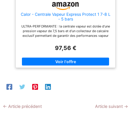
litre offrant jusqu'à 1h30
l’utilisation simple de l’eau du
d'utilisation continue.
robinet. PUISSANCE DE 2400
Visualisez la quantité d'eau
W POUR UNE MONTÉE EN
restante et remplissez à tout
TEMPÉRATURE RAPIDE : Avec
Calor - Centrale Vapeur Express Protect 1 7-8 L
moment sous le robinet grâce
sa puissance élevée de 2400
- 5 bars
à la grande ouverture de
W, la centrale vapeur chauffe
ULTRA-PERFORMANTE : la centrale vapeur est dotée d'une
remplissage. SÉCURITÉ AVEC
rapidement pour être prête à
pression vapeur de 7,5 bars et d'un collecteur de calcaire
VERROU DE TRANSPORT :
l’utilisation en quelques
exclusif permettant de garantir des performances vapeur
Grâce au verrouillage du fer,
instants. Profitez d’une
durables dans le temps GAIN DE TEMPS ET PERFORMANCE
vous pouvez transporter
performance constante et
EXCEPTIONNELLE : la fonction pressing ultrapuissante de
97,56 €
facilement votre centrale
d’une production de vapeur
520 g/min, vient à bout des tissus épais et des faux plis
vapeur partout en toute
optimale pour un repassage
même les plus capricieux ; débit de vapeur continu allant
sécurité.
efficace, même lors des
jusqu’à 130 g/min est idéal pour des sessions repassage
sessions prolongées.
ultra-efficaces et des résultats parfaits 100% SÛRE : aucun
GARANTIE ETENDUE DE 2
risque de brûlure grâce à la technologie sans réglage
ANS : Bénéficiez d'une
GLISSE PARFAITE : la semelle Durilium Airglide Autoclean
garantie étendue de 2 ans,
reste propre au fil du temps et offre une glisse supérieure
accompagnée d'un atelier SAV
de 33 %, soit la meilleure glisse de Calor ; Test externe
en France, offrant ainsi la
réalisé sur les revêtements 2016 RÉPARABILITÉ 15 ANS AU
confiance et la tranquillité
JUSTE PRIX : engagement de réparabilité 15 ans au juste
d'esprit pour une utilisation
prix grâce à notre réseau de 6 200 réparateurs dans le
prolongée et fiable.
monde, pour contribuer à la protection de l’environnement et
à la réduction des déchets FACILE A RANGER ET A
←
Article précédent
Article suivant
→
TRANSPORTER : système de verrouillage pour un transport
et un rangement pratiques ; rangement du cordon vapeur
innovant