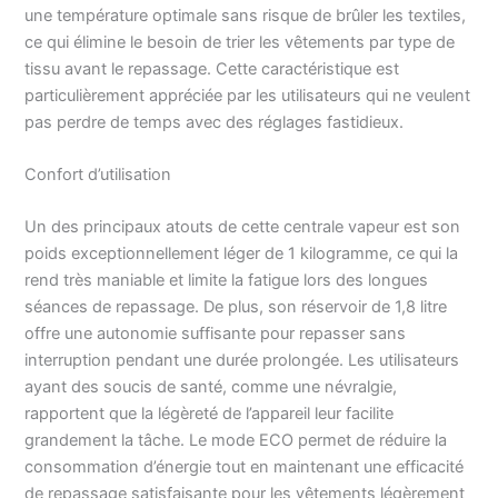
planche à repasser
une température optimale sans risque de brûler les textiles,
MODE ECO :
ce qui élimine le besoin de trier les vêtements par type de
Économisez de l'énergie
tissu avant le repassage. Cette caractéristique est
sans compromettre vos
particulièrement appréciée par les utilisateurs qui ne veulent
résultats de repassage
pas perdre de temps avec des réglages fastidieux.
en utilisant une quantité
réduite mais suffisante
de vapeur. UNE
Confort d’utilisation
AUTONOMIE
PROLONGÉE : Offre une
Un des principaux atouts de cette centrale vapeur est son
autonomie de 2h grâce à
poids exceptionnellement léger de 1 kilogramme, ce qui la
son réservoir détachable
rend très maniable et limite la fatigue lors des longues
d'une capacité de 1.8L.
séances de repassage. De plus, son réservoir de 1,8 litre
Avec la fonction Easy
De-Calc, le détartrage
offre une autonomie suffisante pour repasser sans
est facile et efficace pour
interruption pendant une durée prolongée. Les utilisateurs
prolonger la durée de vie
ayant des soucis de santé, comme une névralgie,
de votre centrale vapeur.
rapportent que la légèreté de l’appareil leur facilite
TECHNOLOGIE
grandement la tâche. Le mode ECO permet de réduire la
DYNAMIQ : notre
consommation d’énergie tout en maintenant une efficacité
capteur intelligent sait
de repassage satisfaisante pour les vêtements légèrement
exactement quand et