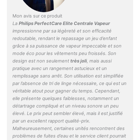
Économisez de l'énergie
sans compromettre vos
résultats de repassage
Mon avis sur ce produit
en utilisant une quantité
La
Philips PerfectCare Elite Centrale Vapeur
réduite mais suffisante
impressionne par sa légèreté et son efficacité
de vapeur. UNE
redoutable, rendant le repassage un jeu d’enfant
AUTONOMIE
grâce à sa puissance de vapeur impeccable et son
PROLONGÉE : Offre une
mode éco pour les vêtements peu froissés. Son
autonomie de 2h grâce à
design est non seulement
très joli
, mais aussi
son réservoir détachable
d'une capacité de 1.8L.
pratique avec un rangement astucieux et un
Avec la fonction Easy
remplissage sans arrêt. Son utilisation est simplifiée
De-Calc, le détartrage
par l’absence de tri de linge nécessaire, ce qui est un
est facile et efficace pour
véritable atout pour gagner du temps. Cependant,
prolonger la durée de vie
elle présente quelques faiblesses, notamment un
de votre centrale vapeur.
détartrage compliqué et un niveau sonore un peu
TECHNOLOGIE
élevé. Le prix peut sembler élevé, mais il est justifié
DYNAMIQ : notre
capteur intelligent sait
par un excellent rapport qualité-prix.
exactement quand et
Malheureusement, certaines unités rencontrent des
comment le fer se
problèmes de fuites d’eau et le service client pourrait
déplace, libérant