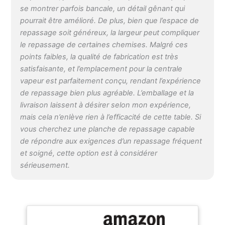
robuste dispose d'une
se montrer parfois bancale, un détail gênant qui
prise de courant intégrée
pourrait être amélioré. De plus, bien que l’espace de
(250 V) avec un long
repassage soit généreux, la largeur peut compliquer
câble (1,8 m) et une
le repassage de certaines chemises. Malgré ces
antenne. De plus, il est
points faibles, la qualité de fabrication est très
équipé d'un support pour
satisfaisante, et l’emplacement pour la centrale
fer à repasser, d'une
centrale à vapeur, d'un
vapeur est parfaitement conçu, rendant l’expérience
compartiment inférieur
de repassage bien plus agréable. L’emballage et la
extensible et d'une
livraison laissent à désirer selon mon expérience,
poignée pour le
mais cela n’enlève rien à l’efficacité de cette table. Si
repassage. Différents
vous cherchez une planche de repassage capable
motifs : la table à
de répondre aux exigences d’un repassage fréquent
repasser est disponible
et soigné, cette option est à considérer
en vert et menthe. Les
deux versions
sérieusement.
présentent un motif
géométrique moderne.