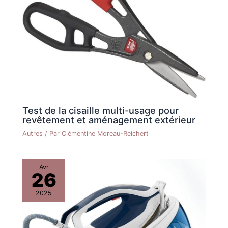
housse 100 % coton avec couche de mousse résistante à
empêche le froissement et la
l'abrasion est lavable et amovible pour plus de durabilité et
housse 100 % coton avec
de propreté.
couche de mousse résistante
à l'abrasion est lavable et
amovible pour plus de
durabilité et de propreté.
Test de la cisaille multi-usage pour
revêtement et aménagement extérieur
Autres
/ Par
Clémentine Moreau-Reichert
Avr
26
2025