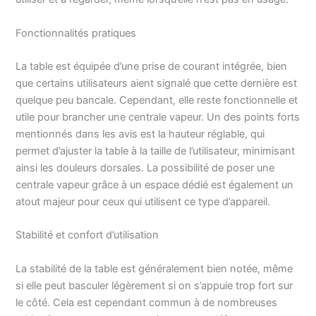
besoins. Hauteur
réglable : vous n'avez
Fonctionnalités pratiques
pas besoin de vous
pencher lors du
La table est équipée d’une prise de courant intégrée, bien
repassage, car la
hauteur peut être réglée
que certains utilisateurs aient signalé que cette dernière est
de 80 à 100 cm. De plus,
quelque peu bancale. Cependant, elle reste fonctionnelle et
il est stable car il est
utile pour brancher une centrale vapeur. Un des points forts
doté de rallonges
mentionnés dans les avis est la hauteur réglable, qui
antidérapantes. Pièces
permet d’ajuster la table à la taille de l’utilisateur, minimisant
supplémentaires : notre
ainsi les douleurs dorsales. La possibilité de poser une
planche à repasser
centrale vapeur grâce à un espace dédié est également un
robuste dispose d'une
prise de courant intégrée
atout majeur pour ceux qui utilisent ce type d’appareil.
(250 V) avec un long
câble (1,8 m) et une
Stabilité et confort d’utilisation
antenne. De plus, il est
équipé d'un support pour
La stabilité de la table est généralement bien notée, même
fer à repasser, d'une
si elle peut basculer légèrement si on s’appuie trop fort sur
centrale à vapeur, d'un
le côté. Cela est cependant commun à de nombreuses
compartiment inférieur