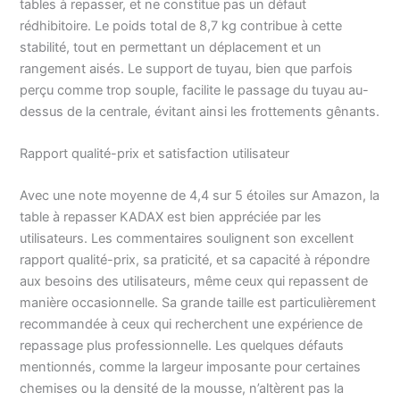
tables à repasser, et ne constitue pas un défaut
extensible et d'une
poignée pour le
rédhibitoire. Le poids total de 8,7 kg contribue à cette
repassage. Différents
stabilité, tout en permettant un déplacement et un
motifs : la table à
rangement aisés. Le support de tuyau, bien que parfois
repasser est disponible
perçu comme trop souple, facilite le passage du tuyau au-
en vert et menthe. Les
dessus de la centrale, évitant ainsi les frottements gênants.
deux versions
présentent un motif
Rapport qualité-prix et satisfaction utilisateur
géométrique moderne.
Avec une note moyenne de 4,4 sur 5 étoiles sur Amazon, la
table à repasser KADAX est bien appréciée par les
utilisateurs. Les commentaires soulignent son excellent
rapport qualité-prix, sa praticité, et sa capacité à répondre
aux besoins des utilisateurs, même ceux qui repassent de
manière occasionnelle. Sa grande taille est particulièrement
recommandée à ceux qui recherchent une expérience de
repassage plus professionnelle. Les quelques défauts
mentionnés, comme la largeur imposante pour certaines
chemises ou la densité de la mousse, n’altèrent pas la