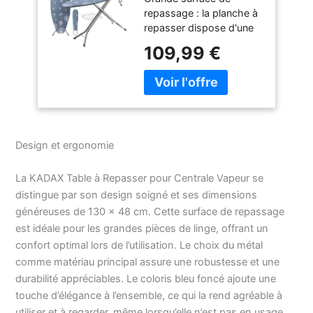
Planche à Repasser
repassage : la planche à
avec Prise de
repasser dispose d'une
Courant et Hauteur
grande surface de
Réglable pour Un
109,99 €
repassage de 130 x 48
Repassage Facile
cm et d'une planche à
(130 x 48 cm, Bleu
manches de 53 x 13 cm.
Foncé)
Ainsi, vous pouvez
repasser
confortablement les
Design et ergonomie
vêtements plus grands
et plus petits.
Construction solide : la
La KADAX Table à Repasser pour Centrale Vapeur se
surface de repassage
distingue par son design soigné et ses dimensions
est fabriquée à partir
généreuses de 130 x 48 cm. Cette surface de repassage
d'un maillage métallique
est idéale pour les grandes pièces de linge, offrant un
épais. Le support spécial
confort optimal lors de l’utilisation. Le choix du métal
en mousse de 10 mm
comme matériau principal assure une robustesse et une
d'épaisseur facilite le
repassage et la housse
durabilité appréciables. Le coloris bleu foncé ajoute une
amovible en 100 % coton
touche d’élégance à l’ensemble, ce qui la rend agréable à
peut être lavée selon les
utiliser et à regarder, même lorsqu’elle n’est pas en usage.