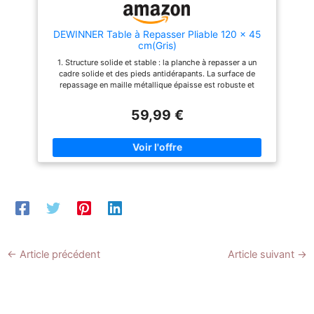
expertise reconnue dans
l'entretien du linge, Vileda
conçoit cette table à repasser
DEWINNER Table à Repasser Pliable 120 x 45
pliable stable et sûre dotée
cm(Gris)
d'un système de sécurité
1. Structure solide et stable : la planche à repasser a un
enfant et de pieds robustes et
cadre solide et des pieds antidérapants. La surface de
épais
repassage en maille métallique épaisse est robuste et
durable, et a une super stabilité lors du repassage,
garantissant que la surface de travail est sûre et fiable, et le
59,99 €
l’effet de repassage est impeccable. Peut être difficile.
2.Hauteur réglable :table a repasser est hautement réglable
et le dispositif de réglage est très pratique. Il ne faut que
quelques secondes pour s'ajuster à la hauteur qui vous
convient (la plage de réglage de la hauteur est : 72-92 cm).
clients de différentes hauteurs et garantit un confort optimal
pendant le repassage et évite les tensions inutiles sur votre
dos et vos épaules. 3. Conception pliable et support
exclusif en fer : la planche a repasser adopte une
conception pliable, qui peut être facilement rangée dans un
petit espace après pliage, elle dispose également d'un
support en fer, et le fer peut être placé sur le support en fer
pendant que le fer est en place. Le cordon d'alimentation a
←
Article précédent
Article suivant
→
également une place spéciale, de sorte que le travail de
repassage se déroulera très bien. 4. Dispositif de protection
des enfants : table a repasser équipée d'un dispositif de
verrouillage de sécurité. Une fois verrouillée, elle peut
empêcher la planche à repasser de se plier ou de se fermer