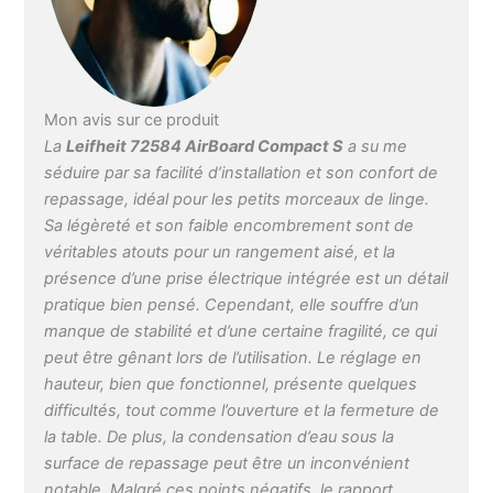
de 110 x 30 cm est
confortable à utiliser et
s'adapte à votre position
de travail Stable &
sécurisé – Ce centre de
Mon avis sur ce produit
repassage avec plateau
La
Leifheit 72584 AirBoard Compact S
a su me
à base de plastique
séduire par sa facilité d’installation et son confort de
ultra-léger est muni d'un
repassage, idéal pour les petits morceaux de linge.
verrouillage pour le
transport ainsi que de
Sa légèreté et son faible encombrement sont de
quatre pieds ajustables
véritables atouts pour un rangement aisé, et la
antidérapants Livraison –
présence d’une prise électrique intégrée est un détail
Leifheit Table à repasser
pratique bien pensé. Cependant, elle souffre d’un
Air Board S Compact
manque de stabilité et d’une certaine fragilité, ce qui
(132 x 40 x 8 cm), pour
peut être gênant lors de l’utilisation. Le réglage en
fers ordinaires et à
hauteur, bien que fonctionnel, présente quelques
vapeur, surface de
repassage 110 x 30 cm,
difficultés, tout comme l’ouverture et la fermeture de
hauteur jusqu'à 88 cm,
la table. De plus, la condensation d’eau sous la
3,5 kg, numéro d'article :
surface de repassage peut être un inconvénient
72584
notable. Malgré ces points négatifs, le rapport