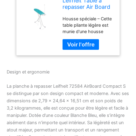
Leifheit Table à
repasser Air Board
S Compact, table
Housse spéciale – Cette
de repassage 110 x
table pliante légère est
30 cm avec housse
munie d'une housse
Thermo Reflect,
Thermo Reflect
planche à repasser
réfléchissant la vapeur et
chemise et autres
la chaleur du fer pour
vetêments, table
lisser simultanément en-
ajustable avec
dessous et au-dessus
repose-fer et
Support pratique – La
guide-fil
Design et ergonomie
table pliable possède un
repose-fer qui convient
La planche à repasser Leifheit 72584 AirBoard Compact S
aux fers à repasser
se distingue par son design compact et moderne. Avec ses
classiques et aux fers à
dimensions de 2,79 x 24,64 x 16,51 cm et son poids de
vapeur et permet de les
ranger en toute sécurité
3,2 kilogrammes, elle est conçue pour être légère et facile à
Confortable – Grâce à sa
manipuler. Dotée d’une couleur Blanche Bleu, elle s’intègre
hauteur ajustable de 77
aisément dans n’importe quel intérieur. Sa légèreté est un
jusqu'à 88 cm, cette
atout majeur, permettant un transport et un rangement
planche de repassage