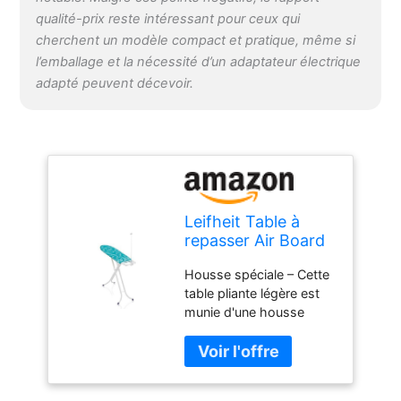
qualité-prix reste intéressant pour ceux qui
cherchent un modèle compact et pratique, même si
l’emballage et la nécessité d’un adaptateur électrique
adapté peuvent décevoir.
Leifheit Table à
repasser Air Board
S Compact, table
Housse spéciale – Cette
de repassage 110 x
table pliante légère est
30 cm avec housse
munie d'une housse
Thermo Reflect,
Thermo Reflect
planche à repasser
réfléchissant la vapeur et
chemise et autres
la chaleur du fer pour
vetêments, table
lisser simultanément en-
ajustable avec