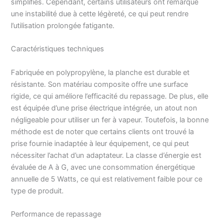
simplifiés. Cependant, certains utilisateurs ont remarqué
de 110 x 30 cm est
une instabilité due à cette légèreté, ce qui peut rendre
confortable à utiliser et
l’utilisation prolongée fatigante.
s'adapte à votre position
de travail Stable &
sécurisé – Ce centre de
Caractéristiques techniques
repassage avec plateau
à base de plastique
Fabriquée en polypropylène, la planche est durable et
ultra-léger est muni d'un
résistante. Son matériau composite offre une surface
verrouillage pour le
rigide, ce qui améliore l’efficacité du repassage. De plus, elle
transport ainsi que de
est équipée d’une prise électrique intégrée, un atout non
quatre pieds ajustables
négligeable pour utiliser un fer à vapeur. Toutefois, la bonne
antidérapants Livraison –
Leifheit Table à repasser
méthode est de noter que certains clients ont trouvé la
Air Board S Compact
prise fournie inadaptée à leur équipement, ce qui peut
(132 x 40 x 8 cm), pour
nécessiter l’achat d’un adaptateur. La classe d’énergie est
fers ordinaires et à
évaluée de A à G, avec une consommation énergétique
vapeur, surface de
annuelle de 5 Watts, ce qui est relativement faible pour ce
repassage 110 x 30 cm,
type de produit.
hauteur jusqu'à 88 cm,
3,5 kg, numéro d'article :
72584
Performance de repassage