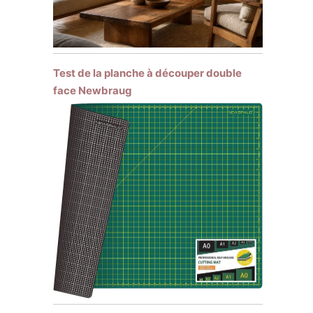
Test de la planche à découper double
face Newbraug