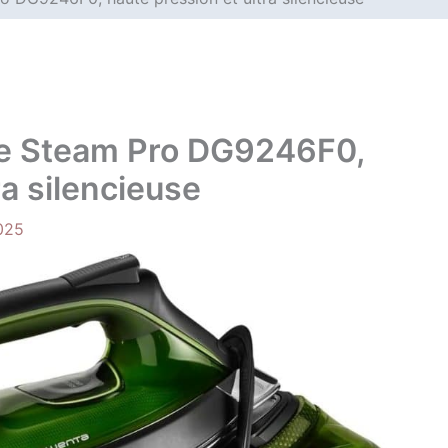
nce Steam Pro DG9246F0,
ra silencieuse
025