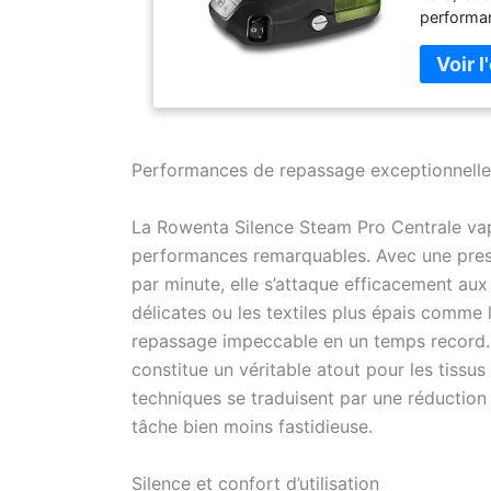
performan
difficile
400 micro
incompara
boutonni
disponibl
éliminant
Performances de repassage exceptionnelle
g/min) Ré
Stockage 
System, C
La Rowenta Silence Steam Pro Centrale vape
m Contenu
performances remarquables. Avec une pres
Garantie 
par minute, elle s’attaque efficacement aux
kg, Dim. 
délicates ou les textiles plus épais comme 
: Illimitée
repassage impeccable en un temps record. L
constitue un véritable atout pour les tissus
techniques se traduisent par une réduction 
tâche bien moins fastidieuse.
Silence et confort d’utilisation