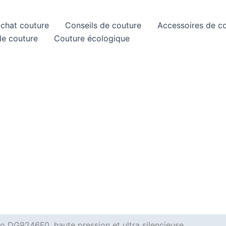
achat couture
Conseils de couture
Accessoires de c
de couture
Couture écologique
o DG9246F0, haute pression et ultra silencieuse