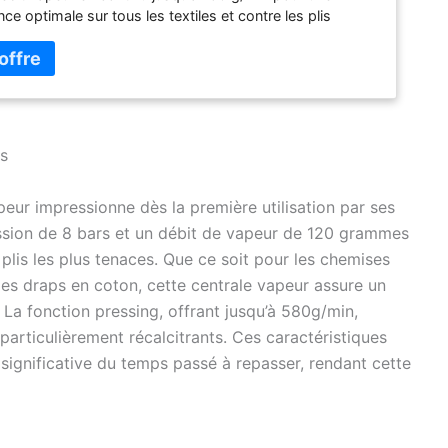
ce optimale sur tous les textiles et contre les plis
s Semelle brevetée MicroSteam 400 3De en inox dotée de
-trous pour une glisse et une diffusion de la vapeur
bles, Pointe précision pratique pour les coutures et
ères Réglage manuel de la température, Mode Eco
e, Fonction défroissage vertical, Effet assainissant
 jusqu'à 99,99% des bactéries, Fonction pressing (580
s
servoir amovible (1,3 L) même en cours d’utilisation,
et transport faciles grâce à l’arceau de maintien Lock
ollecteur de calcaire exclusif, Cordon électrique de 1,98
ur impressionne dès la première utilisation par ses
 : 1x Centrale vapeur Silence Steam Pro Noir/Vert,
sion de 8 bars et un débit de vapeur de 120 grammes
: 2 ans (Pièces détachées réparables 10 ans), Poids : 5,4
 plis les plus tenaces. Que ce soit pour les chemises
: 44,0 x 25,0 x 23,0 cm, Puissance : 2800 W Autonomie
les draps en coton, cette centrale vapeur assure un
a fonction pressing, offrant jusqu’à 580g/min,
 particulièrement récalcitrants. Ces caractéristiques
significative du temps passé à repasser, rendant cette