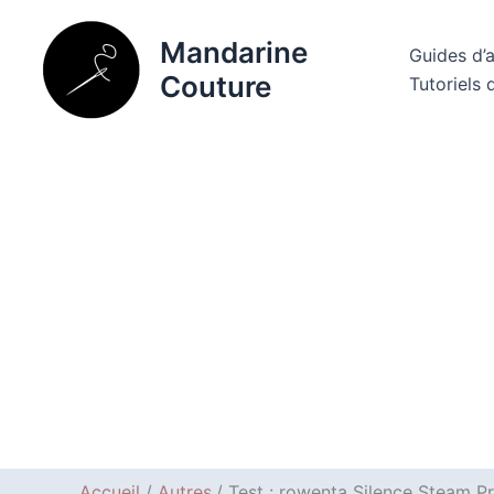
Aller
au
Mandarine
Guides d’
contenu
Couture
Tutoriels 
Accueil
Autres
Test : rowenta Silence Steam Pr