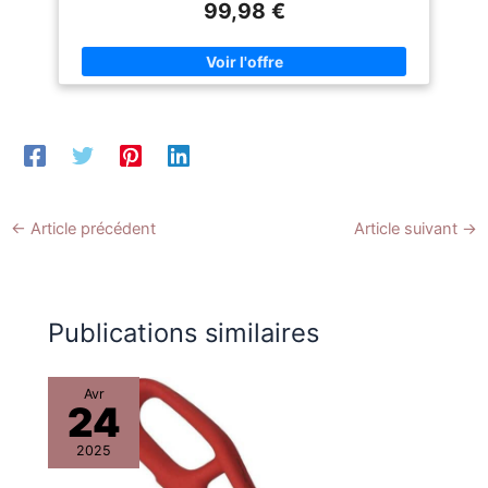
99,98 €
seule charge pour jusqu'à 7
HAUTE PERFORMANCE : qualité de défroissage améliorée
chemises ou 2 manteaux –
pour tous vos vêtements grâce à une vapeur douce et
parfait pour les familles et les
continue de 40g/min. RESISTANT ET DURABLE : tuyau triple
utilisations intensives.
protection thermique pour isoler la chaleur, valve anti-
calcaire pour un entretien facile au quotidien. SATISFACTION
100% GARANTIE : tous nos produits sont garantis 24 mois,
pièces détachées disponibles pendant 7 ans pour privilégier
la réparation. CONCEPTION FRANÇAISE : design et savoir-
faire 100% français. SteamOne, expert du défroissage
vapeur depuis 15 ans. Réf. H18B
←
Article précédent
Article suivant
→
Publications similaires
Avr
24
2025