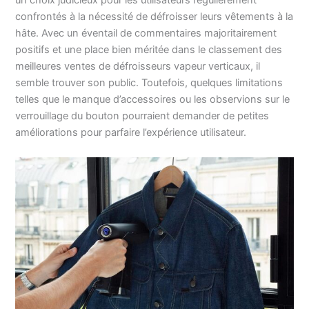
un choix judicieux pour les utilisateurs régulièrement
confrontés à la nécessité de défroisser leurs vêtements à la
hâte. Avec un éventail de commentaires majoritairement
positifs et une place bien méritée dans le classement des
meilleures ventes de défroisseurs vapeur verticaux, il
semble trouver son public. Toutefois, quelques limitations
telles que le manque d’accessoires ou les observions sur le
verrouillage du bouton pourraient demander de petites
améliorations pour parfaire l’expérience utilisateur.