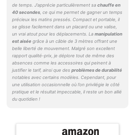
privilégier la réparation.
de temps. J’apprécie particulièrement sa
chauffe en
CONCEPTION
40 secondes
, ce qui me permet de gagner un temps
FRANÇAISE : design et
précieux les matins pressés. Compact et portable, il
savoir-faire 100%
se glisse facilement dans un placard ou une valise,
français. SteamOne,
un vrai atout pour les déplacements. La
manipulation
expert du défroissage
est aisée
grâce à un câble de 3 mètres offrant une
vapeur depuis 15 ans.
belle liberté de mouvement. Malgré son excellent
Réf. SN300SB-A
rapport qualité-prix, je déplore tout de même des
absences comme les accessoires qui peinent à
justifier le tarif, ainsi que des
problèmes de durabilité
notables avec certains modèles. Cependant, pour
une utilisation occasionnelle où l’on privilégie le côté
pratique et le résultat impeccable, il reste un bon allié
du quotidien !