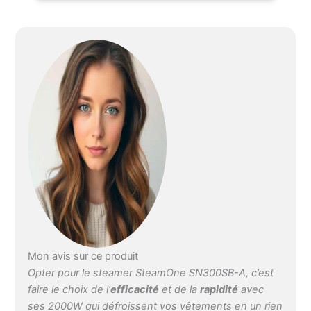
AUTONOMIE
CONFORTABLE :
réservoir de 300ml pour
20 minutes d'utilisation,
prêt en seulement 40
secondes. DESIGN
HAUT DE GAMME :
finition mate veloutée et
dimensions compactes
pour un format de
voyage élégant.
ACCESSOIRE INCLUS :
livré avec un connecteur
de bouteille et un câble
de 3 mètres pour une
liberté de mouvement
totale. SATISFACTION
100% GARANTIE : tous
Mon avis sur ce produit
nos produits sont
Opter pour le steamer SteamOne SN300SB-A, c’est
garantis 24 mois, pièces
faire le choix de l’
efficacité
et de la
rapidité
avec
détachées disponibles
ses 2000W qui défroissent vos vêtements en un rien
pendant 7 ans pour