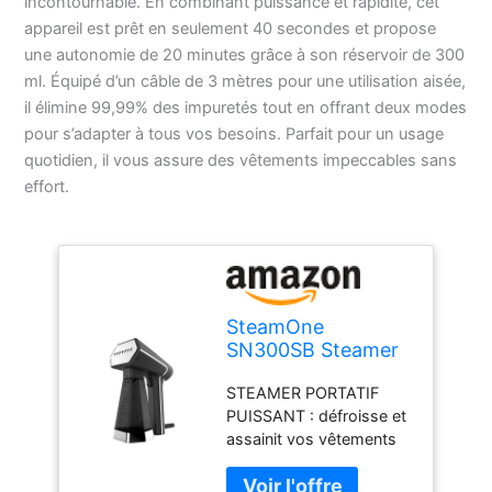
incontournable. En combinant puissance et rapidité, cet
appareil est prêt en seulement 40 secondes et propose
une autonomie de 20 minutes grâce à son réservoir de 300
ml. Équipé d’un câble de 3 mètres pour une utilisation aisée,
il élimine 99,99% des impuretés tout en offrant deux modes
pour s’adapter à tous vos besoins. Parfait pour un usage
quotidien, il vous assure des vêtements impeccables sans
effort.
SteamOne
SN300SB Steamer
Défroisseur Portatif
STEAMER PORTATIF
Noir 2000W -
PUISSANT : défroisse et
300ml
assainit vos vêtements
quel que soit le tissu
pour un rendu