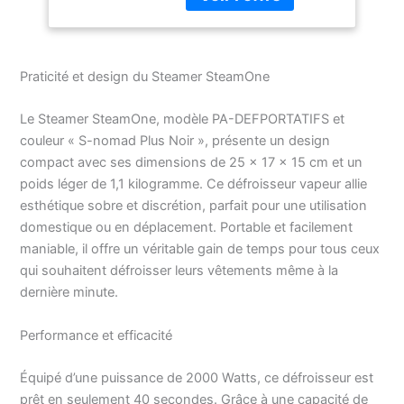
impeccable.
AUTONOMIE
CONFORTABLE :
réservoir de 300ml pour
Praticité et design du Steamer SteamOne
20 minutes d'utilisation,
prêt en seulement 40
Le Steamer SteamOne, modèle PA-DEFPORTATIFS et
secondes. DESIGN
couleur « S-nomad Plus Noir », présente un design
HAUT DE GAMME :
compact avec ses dimensions de 25 x 17 x 15 cm et un
finition mate veloutée et
dimensions compactes
poids léger de 1,1 kilogramme. Ce défroisseur vapeur allie
pour un format de
esthétique sobre et discrétion, parfait pour une utilisation
voyage élégant.
domestique ou en déplacement. Portable et facilement
ACCESSOIRE INCLUS :
maniable, il offre un véritable gain de temps pour tous ceux
livré avec un connecteur
qui souhaitent défroisser leurs vêtements même à la
de bouteille et un câble
dernière minute.
de 3 mètres pour une
liberté de mouvement
Performance et efficacité
totale. SATISFACTION
100% GARANTIE : tous
nos produits sont
Équipé d’une puissance de 2000 Watts, ce défroisseur est
garantis 24 mois, pièces
prêt en seulement 40 secondes. Grâce à une capacité de