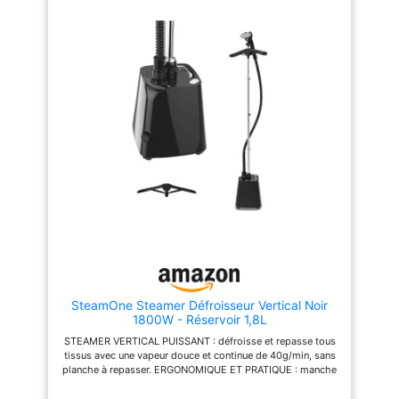
câble d'alimentation de 1,9 m
g/min éliminant même les plis
Adapté à une large gamme de
tenaces – idéal pour un
tissus : soie, laine, coton,
quotidien chargé. [Buse effilée
polyester, nylon, lin, velours et
pour les angles & câble extra-
tissus mélangés
long] Pointe fine glissant
facilement dans les coutures
et cols. Câble d'alimentation
de 2,4 m pour une liberté de
mouvement maximale. [Tête
pivotante à 180° : 2-en-1
(station de repassage et
lisseur vapeur)] Changement
instantané entre fer manuel et
lisseur sur pied. Vêtements
sans plis – au bureau, à l'hôtel
ou à la maison. [Ultra-
compact et prêt à voyager]
Dimensions 17 x 12 x 8 cm,
plus léger et plus compact
que la plupart des ordinateurs
portables. Taille idéale pour
les voyages, le télétravail ou
SteamOne Steamer Défroisseur Vertical Noir
les dépannages en
1800W - Réservoir 1,8L
déplacement. [Réservoir
STEAMER VERTICAL PUISSANT : défroisse et repasse tous
généreux de 160 ml : moins de
tissus avec une vapeur douce et continue de 40g/min, sans
remplissage, plus d'efficacité]
planche à repasser. ERGONOMIQUE ET PRATIQUE : manche
Réservoir amovible pour un
ultra-léger pour une utilisation sans effort, tige télescopique
repassage longue durée. Une
pour un rangement facile et compact. SEMELLE INOX