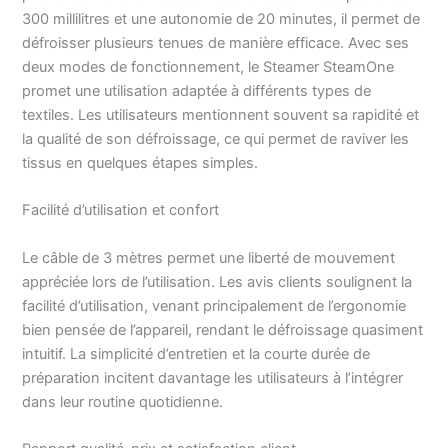
détachées disponibles
300 millilitres et une autonomie de 20 minutes, il permet de
pendant 7 ans pour
défroisser plusieurs tenues de manière efficace. Avec ses
privilégier la réparation.
deux modes de fonctionnement, le Steamer SteamOne
CONCEPTION
promet une utilisation adaptée à différents types de
FRANÇAISE : design et
savoir-faire 100%
textiles. Les utilisateurs mentionnent souvent sa rapidité et
français. SteamOne,
la qualité de son défroissage, ce qui permet de raviver les
expert du défroissage
tissus en quelques étapes simples.
vapeur depuis 15 ans.
Réf. SN300SB-A
Facilité d’utilisation et confort
Le câble de 3 mètres permet une liberté de mouvement
appréciée lors de l’utilisation. Les avis clients soulignent la
facilité d’utilisation, venant principalement de l’ergonomie
bien pensée de l’appareil, rendant le défroissage quasiment
intuitif. La simplicité d’entretien et la courte durée de
préparation incitent davantage les utilisateurs à l’intégrer
dans leur routine quotidienne.