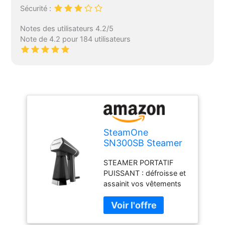
Sécurité :
Notes des utilisateurs 4.2/5
Note de 4.2 pour 184 utilisateurs
SteamOne
SN300SB Steamer
Défroisseur Portatif
STEAMER PORTATIF
Noir 2000W -
PUISSANT : défroisse et
300ml
assainit vos vêtements
quel que soit le tissu
pour un rendu
impeccable.