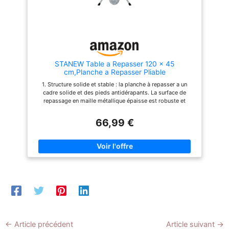
Conception pliable et support
de dos; Cette planche à
exclusif en fer : la planche a
repasser pliable et facile à
repasser adopte une
manoeuvrer facilite le
conception pliable, qui peut
rangement après le repassage
être facilement rangée dans un
QUALITÉ VILEDA : Avec son
petit espace après pliage, elle
expertise reconnue dans
dispose également d'un
l'entretien du linge, Vileda
support en fer, et le fer peut
conçoit cette table à repasser
STANEW Table a Repasser 120 x 45
être placé sur le support en fer
pliable stable et sûre dotée
cm,Planche a Repasser Pliable
pendant que le fer est en
d'un système de sécurité
1. Structure solide et stable : la planche à repasser a un
place. Le cordon
enfant et de pieds robustes et
cadre solide et des pieds antidérapants. La surface de
d'alimentation a également
épais
repassage en maille métallique épaisse est robuste et
une place spéciale, de sorte
durable, et a une super stabilité lors du repassage,
que le travail de repassage se
garantissant que la surface de travail est sûre et fiable, et le
66,99 €
déroulera très bien. 4.
l’effet de repassage est impeccable. Peut être difficile.
Dispositif de protection des
2.Hauteur réglable :table a repasser est hautement réglable
enfants : table a repasser
et le dispositif de réglage est très pratique. Il ne faut que
équipée d'un dispositif de
quelques secondes pour s'ajuster à la hauteur qui vous
verrouillage de sécurité. Une
convient (la plage de réglage de la hauteur est : 72-92 cm).
fois verrouillée, elle peut
clients de différentes hauteurs et garantit un confort optimal
empêcher la planche à
pendant le repassage et évite les tensions inutiles sur votre
repasser de se plier ou de se
dos et vos épaules. 3. Conception pliable et support
fermer accidentellement. Elle
exclusif en fer : la planche a repasser adopte une
ne sera pas facilement pliée et
conception pliable, qui peut être facilement rangée dans un
déformée pendant l'utilisation
petit espace après pliage, elle dispose également d'un
et le transport, ce qui la rend
support en fer, et le fer peut être placé sur le support en fer
très appropriée. pour les
pendant que le fer est en place. Le cordon d'alimentation a
←
Article précédent
Article suivant
→
familles avec enfants.