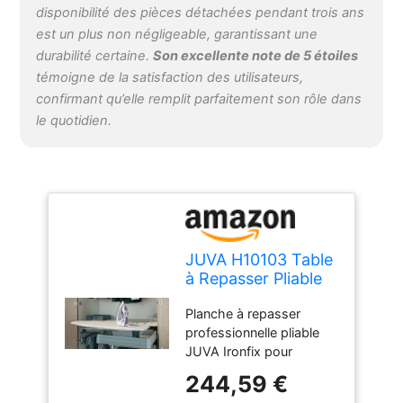
disponibilité des pièces détachées pendant trois ans
coulissant, housse et kit
est un plus non négligeable, garantissant une
de fixation – JUVA
durabilité certaine.
Son excellente note de 5 étoiles
Fittings powered by
Heimwerkertools
témoigne de la satisfaction des utilisateurs,
confirmant qu’elle remplit parfaitement son rôle dans
le quotidien.
JUVA H10103 Table
à Repasser Pliable
IRONFIX avec
Planche à repasser
Housse de Table à
professionnelle pliable
Repasser Argenté
JUVA Ironfix pour
montage de tiroir -
244,59 €
Pliable et extensible de