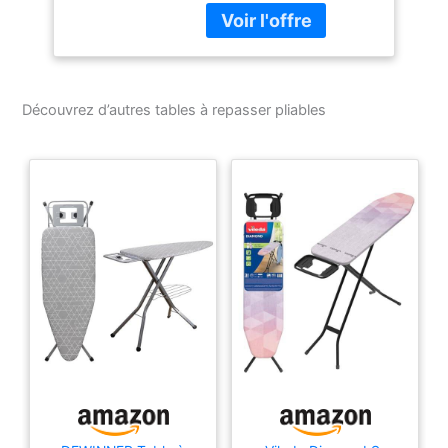
l'armoire et du tiroir
Produit de qualité
fabriqué en Allemagne –
Contenu de la livraison :
1 planche à repasser
Découvrez d’autres tables à repasser pliables
encastrable IRONFIX
avec tiroir coulissant,
housse et kit de fixation
– JUVA Fittings powered
by Heimwerkertools
Produit de qualité
fabriqué en Allemagne –
Contenu de la livraison :
1 planche à repasser
encastrable IRONFIX
avec tiroir coulissant,
housse et kit de fixation
– JUVA powered by
Heimwerkertools Produit
de qualité fabriqué en
Allemagne – Contenu de
la livraison : 1 planche à