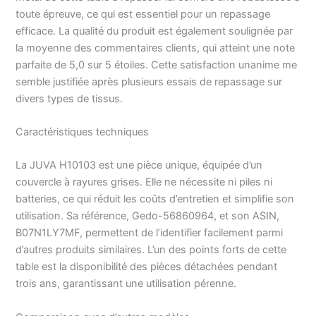
de fixation – JUVA
toute épreuve, ce qui est essentiel pour un repassage
powered by
efficace. La qualité du produit est également soulignée par
Heimwerkertools Produit
la moyenne des commentaires clients, qui atteint une note
de qualité fabriqué en
parfaite de 5,0 sur 5 étoiles. Cette satisfaction unanime me
Allemagne – Contenu de
la livraison : 1 planche à
semble justifiée après plusieurs essais de repassage sur
repasser encastrable
divers types de tissus.
IRONFIX avec tiroir
coulissant, housse et kit
Caractéristiques techniques
de fixation – JUVA
Fittings powered by
La JUVA H10103 est une pièce unique, équipée d’un
Heimwerkertools
couvercle à rayures grises. Elle ne nécessite ni piles ni
batteries, ce qui réduit les coûts d’entretien et simplifie son
utilisation. Sa référence, Gedo-56860964, et son ASIN,
B07N1LY7MF, permettent de l’identifier facilement parmi
d’autres produits similaires. L’un des points forts de cette
table est la disponibilité des pièces détachées pendant
trois ans, garantissant une utilisation pérenne.