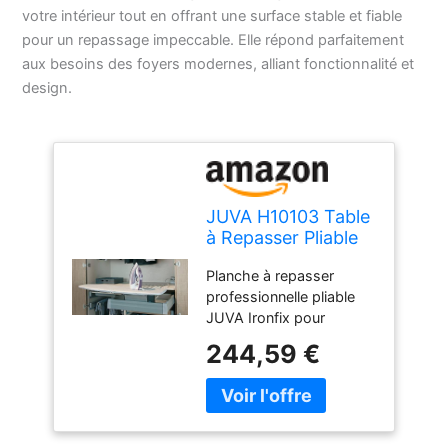
votre intérieur tout en offrant une surface stable et fiable
pour un repassage impeccable. Elle répond parfaitement
aux besoins des foyers modernes, alliant fonctionnalité et
design.
JUVA H10103 Table
à Repasser Pliable
IRONFIX avec
Planche à repasser
Housse de Table à
professionnelle pliable
Repasser Argenté
JUVA Ironfix pour
montage de tiroir -
244,59 €
Pliable et extensible de
l'armoire et du tiroir
Produit de qualité
fabriqué en Allemagne –
Contenu de la livraison :