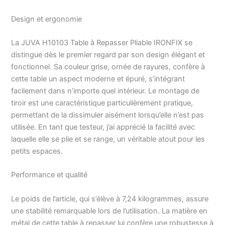
1 planche à repasser
Design et ergonomie
encastrable IRONFIX
avec tiroir coulissant,
housse et kit de fixation
La JUVA H10103 Table à Repasser Pliable IRONFIX se
– JUVA Fittings powered
distingue dès le premier regard par son design élégant et
by Heimwerkertools
fonctionnel. Sa couleur grise, ornée de rayures, confère à
Produit de qualité
cette table un aspect moderne et épuré, s’intégrant
fabriqué en Allemagne –
facilement dans n’importe quel intérieur. Le montage de
Contenu de la livraison :
tiroir est une caractéristique particulièrement pratique,
1 planche à repasser
encastrable IRONFIX
permettant de la dissimuler aisément lorsqu’elle n’est pas
avec tiroir coulissant,
utilisée. En tant que testeur, j’ai apprécié la facilité avec
housse et kit de fixation
laquelle elle se plie et se range, un véritable atout pour les
– JUVA powered by
petits espaces.
Heimwerkertools Produit
de qualité fabriqué en
Performance et qualité
Allemagne – Contenu de
la livraison : 1 planche à
repasser encastrable
Le poids de l’article, qui s’élève à 7,24 kilogrammes, assure
IRONFIX avec tiroir
une stabilité remarquable lors de l’utilisation. La matière en
coulissant, housse et kit
métal de cette table à repasser lui confère une robustesse à