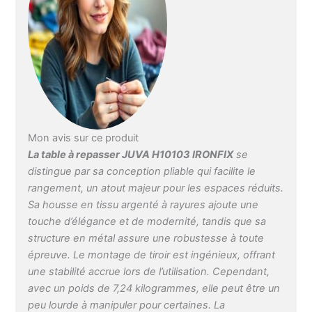
fabriqué en Allemagne –
Contenu de la livraison :
1 planche à repasser
encastrable IRONFIX
avec tiroir coulissant,
housse et kit de fixation
– JUVA powered by
Heimwerkertools Produit
de qualité fabriqué en
Allemagne – Contenu de
Mon avis sur ce produit
la livraison : 1 planche à
La table à repasser JUVA H10103 IRONFIX
se
repasser encastrable
distingue par sa conception pliable qui facilite le
IRONFIX avec tiroir
rangement, un atout majeur pour les espaces réduits.
coulissant, housse et kit
Sa housse en tissu argenté à rayures ajoute une
de fixation – JUVA
touche d’élégance et de modernité, tandis que sa
powered by
structure en métal assure une robustesse à toute
Heimwerkertools Produit
de qualité fabriqué en
épreuve. Le montage de tiroir est ingénieux, offrant
Allemagne – Contenu de
une stabilité accrue lors de l’utilisation. Cependant,
la livraison : 1 planche à
avec un poids de 7,24 kilogrammes, elle peut être un
repasser encastrable
peu lourde à manipuler pour certaines. La
IRONFIX avec tiroir