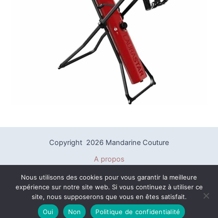
Copyright 2026 Mandarine Couture
A propos
Politique de confidentialité
Nous utilisons des cookies pour vous garantir la meilleure
Mentions légales
expérience sur notre site web. Si vous continuez à utiliser ce
Plan du site
site, nous supposerons que vous en êtes satisfait.
Contact
Oui
Non
Politique de confidentialité